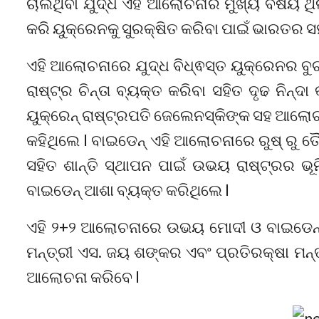
ଚାଲିଥିବା ଯୁଦ୍ଧ ଏହି ଆଲୋଚନାର ମୁଖ୍ୟ ବିଷୟ ଥିଲ
କରି ୟୁକ୍ରେନକୁ ସୁରକ୍ଷିତ କରିବା ପାଇଁ ଭାରତର ସ
ଏହି ଆଲୋଚନାରେ ଯୁଦ୍ଧ ବିଧ୍ଵସ୍ତ ୟୁକ୍ରେନର 
ରାଷ୍ଟ୍ର ଚିନ୍ତା ବ୍ୟକ୍ତ କରିବା ସହିତ ଦୃଢ ନିନ୍ଦ
ୟୁକ୍ରେନ୍ ରାଷ୍ଟ୍ରପତି ଜେଲେନସ୍କିଙ୍କ ସହ ଆଲୋଚନ
କହିଥିଲେ l ବାଇଡେନ୍ ଏହି ଆଲୋଚନାରେ ରୁଷ୍ ରୁ ତ
ସହିତ ଶାନ୍ତି ସ୍ଥାପନ ପାଇଁ ଉଭୟ ରାଷ୍ଟ୍ରର ଭୂମ
ବାଇଡେନ୍ ଆଶା ବ୍ୟକ୍ତ କରିଥିଲେ l
ଏହି ୨+୨ ଆଲୋଚନାରେ ଉଭୟ ମୋଦୀ ଓ ବାଇଡେନ୍
ମନ୍ତ୍ରୀ ଏସ. ଜୟ ଶଙ୍କର ଏବଂ ପ୍ରତିରକ୍ଷା ମନ୍
ଆଲୋଚନା କରିବେ l