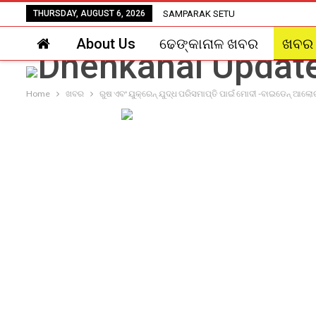
THURSDAY, AUGUST 6, 2026
SAMPARAK SETU
About Us
ଢେଙ୍କାନାଳ ଖବର
ଖବର
Home
ଖବର
ରୁଷ ଏବଂ ୟୁକ୍ରେନ୍ ଯୁଦ୍ଧ ପରିସମାପ୍ତି ପାଇଁ ମୋଦୀ -ବାଇଡେନ୍ ଆଲୋ