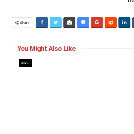
Share
You Might Also Like
ଖବର