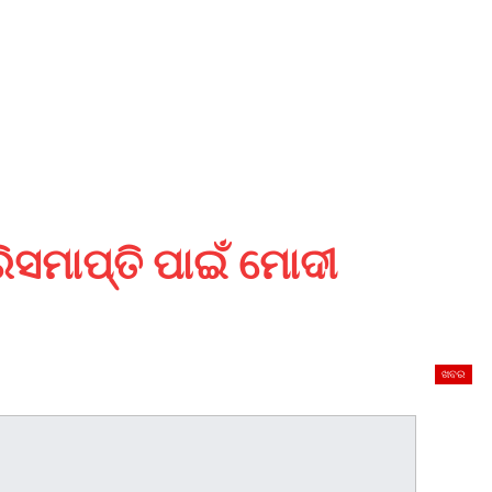
ରିସମାପ୍ତି ପାଇଁ ମୋଦୀ
ଖବର