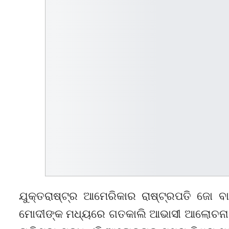
ଯୁକ୍ତରାଷ୍ଟ୍ର ଆମେରିକାର ରାଷ୍ଟ୍ରପତି ଜୋ ବ
ମୋଦୀଙ୍କ ମଧ୍ୟରେ ଗତକାଲି ଆଭାସୀ ଆଲୋଚନା ହୋ