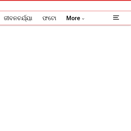
ଜୀବନଚର୍ଯ୍ୟା
ଫଟୋ
More