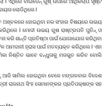
ା l ଏଥିରେ ବାଇଡେନ୍ ରୁଷ୍ ଉପରେ ଆର୍ଥିକଚାପ ସୃଷ୍ଟି
ହାୟତା ଲୋଡିଥିଲେ l
ବୁଚ ଅଞ୍ଚଳରେ ହୋଇଥିବା ନର ସଂହାର ବିଷୟରେ ଉଭୟ
ା କରିଥିଲେ l ମୋଦୀ ଉଭୟ ରୁଷ ରାଷ୍ଟ୍ରପତି ପୁତିନ୍ ଓ
ା କରି ଶାନ୍ତି ପ୍ରତିଷ୍ଠା ପାଇଁ ଯୋଗାଯୋଗ କରିଥିବା
ୈଳ ଆମଦାନୀ ହ୍ରାସ ପାଇଁ ମତବ୍ୟକ୍ତ କରିଥିଲେ l ଏହା
ିକା ନିଶ୍ଚିତ ଭାବେ ବନ୍ଧୁତାକୁ ମଜଭୁତ କରିବ ବୋଲି
 ଆଜି ସାମିଲ ହୋଇଥିବା ବେଳେ ମଙ୍ଗଳବାର ବିଦେଶ
ତ୍ରୀ ରାଜନାଥ ସିଂହ ସେମାନଙ୍କର ପ୍ରତିପକ୍ଷଙ୍କ ସହ