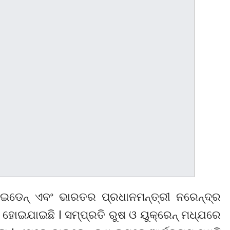
ାଇଡେନ୍ ଏବଂ ଭାରତର ପ୍ରଧାନମନ୍ତ୍ରୀ ନରେନ୍ଦ୍ର
ଇଯାଇଛି l ସମ୍ପ୍ରତି ରୁଷ ଓ ୟୁକ୍ରେନ୍ ମଧ୍ଯରେ