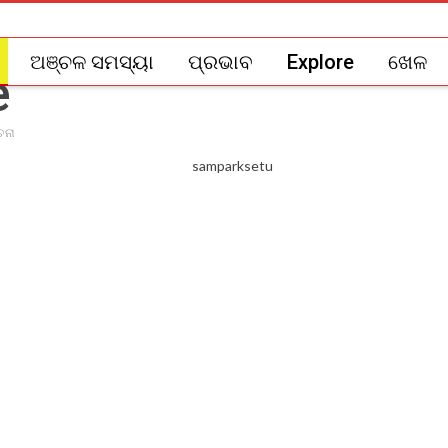
ଅଞ୍ଚଳ ସମସ୍ୟା
ପ୍ରଭାବ
Explore
ଖେଳ
ଚନା