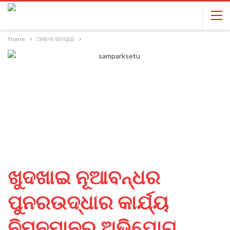
Home
ଅଞ୍ଚଳ ସମସ୍ୟା
ଖୁଦଖାଇ ନୂଆବନ୍ଧର
ପୁନରଉଦ୍ଧାର କାର୍ଯ୍ୟ
ନିମ୍ନମାନର ଅଭିଯୋଗ