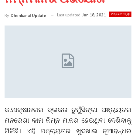
Last updated
Jun 18, 2021
ଅଞ୍ଚଳ ସମସ୍ୟା
By
Dhenkanal Update
କାମାକ୍ଷାନଗର ବ୍ଲକର ତୁମୁଁସିଙ୍ଗା ପଞ୍ଚାୟତର
ମନରେଗା କାମ ନିମ୍ନ ମାନର ହେଉଥିବା ଦେଖିବାକୁ
ମିଳିଛି। ଏହି ପଞ୍ଚାୟତର ଖୁଦଖାଇ ନୂଆବନ୍ଧର