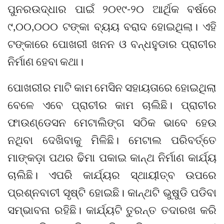
ପୁନରଉଦ୍ଧାର ପାଇଁ ୨୦୧୯-୨୦ ଆର୍ଥିକ ବର୍ଷରେ
୯,୦୦,୦୦୦ ଟଙ୍କା ବ୍ୟୟ ବରାଦ ହୋଇଥିଲା। ଏହି
ଟଙ୍କାରେ ପୋଖରୀ ଖନନ ଓ ବନ୍ଧହୁଡାର ପ୍ରାଚୀର
ନିର୍ମାଣ ହେବା କଥା।
ପୋଖରୀର ମାଟି କାମ ମେସିନ ସହାୟତାରେ ହୋଇଥିଲା
ବେଳେ ଏବେ ପ୍ରାଚୀର କାମ ଚାଲିଛି। ପ୍ରାଚୀର
ଫାଉଣ୍ଡେସନ ମେଟାଲିଙ୍ଗ ସଠିକ ଭାବେ ହେଉ
ନଥିବା ଦେଖିବାକୁ ମିଳିଛି। ମେଟାଲ ପରିବର୍ତ୍ତେ
ମାଙ୍କଡ଼ା ପଥର ଢିମା ପକାଇ କାନ୍ଥ ନିର୍ମାଣ କାର୍ଯ୍ୟ
ଚାଲିଛି। ଏପରି କାର୍ଯ୍ୟର ସ୍ଥାୟୀତ୍ବ ଉପରେ
ପ୍ରଶ୍ନବାଚୀ ସୃଷ୍ଟି ହୋଇଛି। କାନ୍ଥଟି ଭୁଷୁଡି ପଡିବା
ସମ୍ଭାବନା ରହିଛି। କାର୍ଯ୍ୟଟି ତୁରନ୍ତ ତଦାରଖ କରି