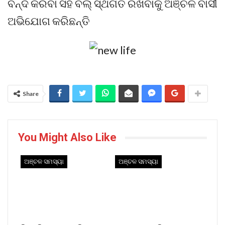
ବନ୍ଦ କରିବା ସହ ବିଲ୍ ସ୍ଥଗିତ ରଖିବାକୁ ଅଞ୍ଚଳ ବାସୀ
ଅଭିଯୋଗ କରିଛନ୍ତି
Share
You Might Also Like
ଅଞ୍ଚଳ ସମସ୍ୟା
ଅଞ୍ଚଳ ସମସ୍ୟା