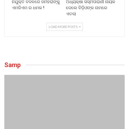
ନିଯୁକ୍ତି ବଦଳରେ ଜମିହରାଙ୍କୁ
ଅଧ୍ୟକ୍ଷା ସସ୍ମିତାରାଣୀ ନାୟକ
ଏମଜିଏମ ର ଧମକ !
ଦେଲେ ବିଡ଼ିଓଙ୍କ ନାମରେ
ଏତଲା
LOAD MORE POSTS
Samp