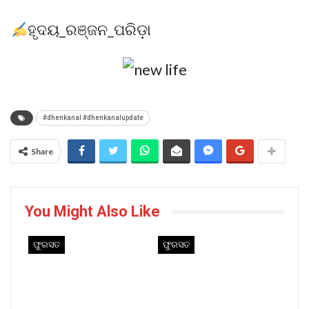
ହୃଦୟ_ରଞ୍ଜନ_ପରିଡ଼ା
#dhenkanal #dhenkanalupdate
Share
You Might Also Like
ଫୁରସତ
ଫୁରସତ