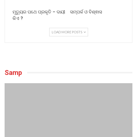
ମୃତ୍ୟୁର ପଥେ ପ୍ରକୃତି – ଦାୟୀ
ସମ୍ପର୍କ ଓ ବିଶ୍ଵାସ
କିଏ ?
LOAD MORE POSTS
Samp