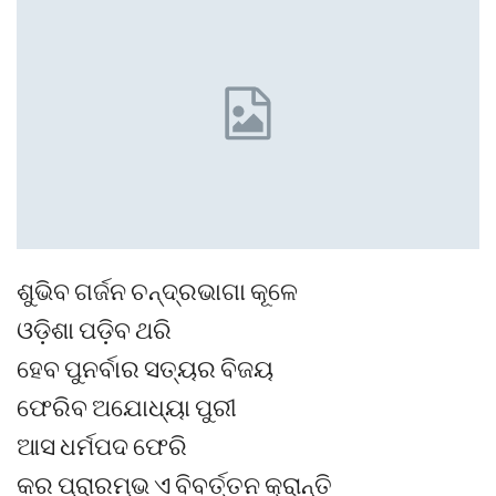
ଶୁଭିବ ଗର୍ଜନ ଚନ୍ଦ୍ରଭାଗା କୂଳେ
ଓଡ଼ିଶା ପଡ଼ିବ ଥରି
ହେବ ପୁନର୍ବାର ସତ୍ୟର ବିଜୟ
ଫେରିବ ଅଯୋଧ୍ୟା ପୁରୀ
ଆସ ଧର୍ମପଦ ଫେରି
କର ପ୍ରାରମ୍ଭ ଏ ବିବର୍ତ୍ତନ କ୍ରାନ୍ତି