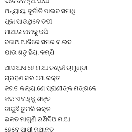
ସଚେତନ ହୁଅ ପାପୀ
ଅନ୍ୟାୟ, ଦୁର୍ନୀତି ପାଇବ ସମାଧି
ପୂଜା ପାଉଥିବେ ତପୀ
ମାଆର ନାମକୁ ଜପି
ବଜାଅ ଆଜିରେ ସମର ବାଇଦ
ଯାଉ ଶତୃ ହିୟା କମ୍ପି
ଆସ ଆସ ହେ ମାଆ ଚଣ୍ଡୀ ଚାମୁଣ୍ଡା
ଗ୍ରହଣ କର ମୋ ରକ୍ତ
ଜଗତ କଲ୍ୟାଣେ ପ୍ରାଣୀଙ୍କ ମଙ୍ଗଳେ
କର ଏ ବାହୁକୁ ଶକ୍ତ
ଡାକୁଛି ତୁମରି ଭକ୍ତ
ଭକତ ମାଗୁଣି ରଖିଦିଅ ମାଆ
ହେବେ ପାପୀ ମଥାନତ