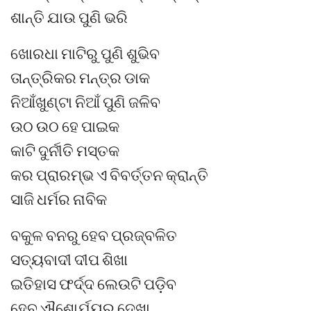
ଶାନ୍ତି ଯାଉ ପୁଣି ଭରି
ଖୋରଧା ମାଟିରୁ ପୁଣି ଶୁଭିବ
ତାନ୍ତ୍ରିକର ମନ୍ତ୍ର ଡାକ
ନିଆଁଖୁଣ୍ଟା ନିଆଁ ପୁଣି ଜଳିବ
ଉଠ ଉଠ ହେ ପାଇକ
କାଟି ଦୁର୍ନୀତି ମସ୍ତକ
କର ପ୍ରାରମ୍ଭ ଏ ବିବର୍ତ୍ତନ କ୍ରାନ୍ତି
ସାଜି ଧର୍ମର ନାବିକ
ବକୁଳ ବନରୁ ହେବ ପ୍ରଜ୍ବଳିତ
ସତ୍ୟବାଦୀ ଦୀପ ଶିଖା
ଇତିହାସ ଫର୍ଦ୍ଦ ଲେଉଟି ପଡ଼ିବ
ହେବ ଐଶୋର୍ଯ୍ୟର ଦେଖା