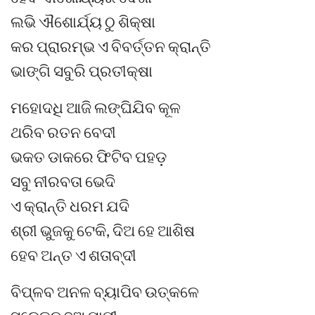
ଲଭି ଐଶୋର୍ଯ୍ୟ ଠୁ ଶିକ୍ଷା
କର ପ୍ରାରମ୍ଭ ଏ ବିବର୍ତ୍ତନ କ୍ରାନ୍ତି
ଭାଙ୍ଗି ସବୁରି ପ୍ରତୀକ୍ଷା
ମହୋଦଧି ଆଜି ଲଙ୍ଘିଯିବ କୂଳ
ଥରିବ ରତନ ବେଦୀ
ଭକତ ଡାକରେ ଫିଟିବ ପହଡ଼
ସବୁ ନୀରବତା ଭେଦି
ଏ କ୍ରାନ୍ତି ଧରମ ଯଦି
ଶ୍ରୀ ଭୁଜକୁ ଟେକି, ଦିଅ ହେ ଆଶିଷ
ହେବ ଅନ୍ତ ଏ ଶତାବ୍ଦୀ
ବିପ୍ଳବ ଅନଳ ବ୍ୟାପିବ ଉତ୍କଳେ