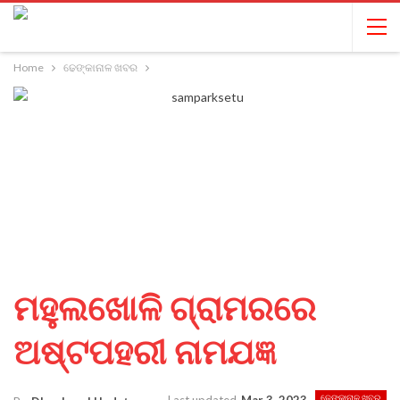
Home
ଢେଙ୍କାନାଳ ଖବର
ମହୁଲଖୋଳି ଗ୍ରାମରରେ
ଅଷ୍ଟପହରୀ ନାମଯଜ୍ଞ
ଢେଙ୍କାନାଳ ଖବର