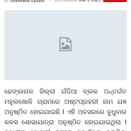
Last updated
Mar 3, 2023
By
Dhenkanal Update
ଢେଙ୍କାନାଳ ଜିଲ୍ଲା ଗଁଦିଆ ବ୍ଲକ ଅନ୍ତର୍ଗତ
ମହୁଲଖୋଳି ଗ୍ରାମରେ ଅଷ୍ଟପ୍ରହରୀ ନାମ ଯଜ୍ଞ
ଅନୁଷ୍ଠିତ ହୋଇଯାଇଛି l ଏହି ଅବସରରେ ବୁଧୁବାର
କଳସ ଶୋଭାଯାତ୍ରା ଅନୁଷ୍ଠିତ ହୋଇଯାଇଥିଲା l