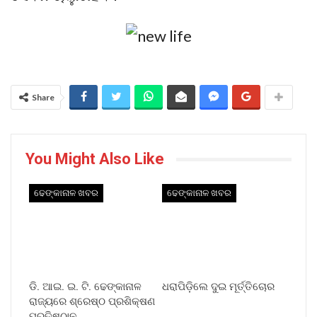
Share
You Might Also Like
ଢେଙ୍କାନାଳ ଖବର
ଢେଙ୍କାନାଳ ଖବର
ଡି. ଆଇ. ଇ. ଟି. ଢେଙ୍କାନାଳ
ଧରାପିଡ଼ିଲେ ଦୁଇ ମୂର୍ତ୍ତିଚୋର
ରାଜ୍ୟରେ ଶ୍ରେଷ୍ଠ ପ୍ରଶିକ୍ଷଣ
ପ୍ରତିଷ୍ଠାନ