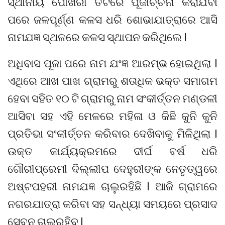
ସ୍ଥାନୀୟ ପୋଖରୀ ତଟରେ ପୂଜାର୍ଚ୍ଚନା କରାଯିବା
ପରେ ଜଳପୂର୍ଣ୍ଣ କଳସ ଧରି ଶୋଭାଯାତ୍ରାରେ ଆସି
ନାମଯଜ୍ଞ ସ୍ଥଳରେ କଳସ ସ୍ଥାପନ କରିଥିଲେ l
ଅଧିବାସ ପୂଜା ପରେ ନାମ ଯଂଜ୍ଞ ଆରମ୍ଭ ହୋଇଥିଲା l
ଏଥିରେ ଆଖ ପାଖ ଗ୍ରାମରୁ ଶତାଧିକ ଭକ୍ତ ସମାଗମ
ହେବା ସହିତ ୧୦ ଟି ଗ୍ରାମରୁ ନାମ ସଂକୀର୍ତ୍ତନ ମଣ୍ଡଳୀ
ଆସିବା ସହ ଏହି ମେଳରେ ମହିଳା ଓ କିଛି କୁନି କୁନି
ପ୍ରତିଭା ସଂକୀର୍ତ୍ତନ କରିବାର ଦେଖିବାକୁ ମିଳିଥିଲା l
ଉକ୍ତ କାର୍ଯ୍ୟକ୍ରମରେ ଦୀର୍ଘ ବର୍ଷ ଧରି
ଗୌରୀପ୍ରେମୀ ଦିଲ୍ଲୀପ ଦେହୁରୀଙ୍କ ନେତୃତ୍ୱରେ
ଅଷ୍ଟପହରୀ ନାମଯଜ୍ଞ ଚାଲୁରହିଛି l ଆଜି ଗ୍ରାମରେ
ନଗରଯାତ୍ରା କରିବା ସହ ସନ୍ଧ୍ୟା ସମୟରେ ପ୍ରସାଦ
ସେବନ ଚାଲୁରହିବ l