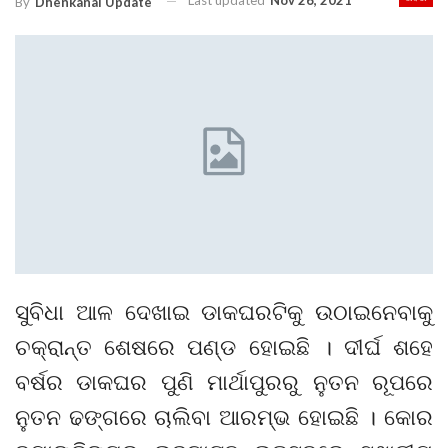
Last updated
Nov 26, 2021
By
Dhenkanal Update
ସୁବିଧା ଆଳ ଦେଖାଇ ଡାକଘରଟିକୁ ଉଠାଇନେବାକୁ
ଚକ୍ରାନ୍ତ ଶେଷରେ ପଣ୍ଡ ହୋଇଛି । ଦୀର୍ଘ ଶହେ
ବର୍ଷର ଡାକଘର ପୁଣି ମାର୍ଥାପୁରରୁ ନୁତନ ରୂପରେ
ନୁତନ ଢଙ୍ଗରେ ଚାଲିବା ଆରମ୍ଭ ହୋଇଛି । କୋର