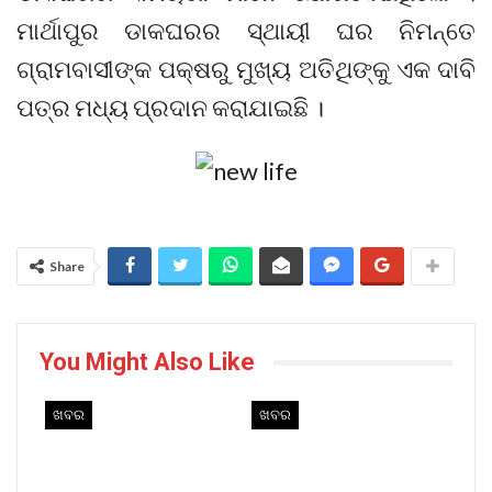
ମାର୍ଥାପୁର ଡାକଘରର ସ୍ଥାୟୀ ଘର ନିମନ୍ତେ
ଗ୍ରାମବାସୀଙ୍କ ପକ୍ଷରୁ ମୁଖ୍ୟ ଅତିଥିଙ୍କୁ ଏକ ଦାବି
ପତ୍ର ମଧ୍ୟ ପ୍ରଦାନ କରାଯାଇଛି ।
Share
You Might Also Like
ଖବର
ଖବର