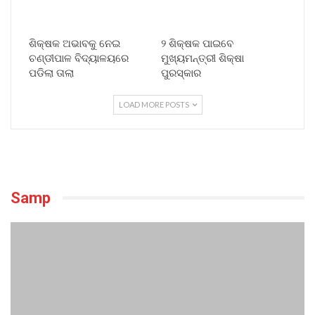
ଶିକ୍ଷକ ଅଭାବକୁ ନେଇ
୨ ଶିକ୍ଷକ ପାଇବେ
ଚଣ୍ଡୀପାଳ ବିଦ୍ୟାଳୟରେ
ମୁଖ୍ୟମନ୍ତ୍ରୀ ଶିକ୍ଷା
ପଡିଲା ତାଲା
ପୁରସ୍କାର
LOAD MORE POSTS
Samp