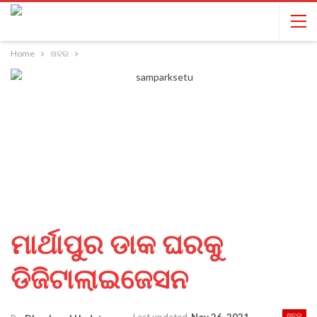
Home
ଖବର
ମାର୍ଥାପୁର ଡାକ ଘରକୁ
ଡିଜିଟାଲାଇଜେସନ
ଖବର