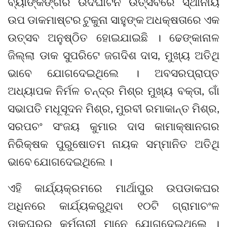
ବ୍ୟାଙ୍କିଙ୍ଗର ଉଦଘାଟନ ଉତ୍ସବରେ ସ୍ଥାନୀୟ
ଉପ ଡାକମାଷ୍ଟର ଟୁକୁନା ସାହୁଙ୍କ ଅଧକ୍ଷତାରେ ଏକ
ଉତ୍ସବ ଅନୁଷ୍ଠିତ ହୋଇଯାଇଛି । ଢେଙ୍କାନାଳ
ଜିଲ୍ଲା ଡାକ ସୁପରିଟେ ଜଗଦିଶ ଦାସ, ମୁଖ୍ୟ ଅତିଥି
ଭାବେ ଯୋଗଦେଇଥିଲେ । ଅବସରପ୍ରାପ୍ତ
ଅଧ୍ୟାପକ ନିର୍ମଳ ଚନ୍ଦ୍ର ମିଶ୍ର ମୁଖ୍ୟ ବକ୍ତା, ଗାଁ
ସଭାପତି ମଧୂସୂଦନ ମିଶ୍ର, ମୁରବୀ ରମାକାନ୍ତ ମିଶ୍ର,
ସରପଚଂ ସଂଜୟ କୁମାର ଦାସ କାମାକ୍ଷାନଗର
ନିରିକ୍ଷକ ପୁରୁଷୋତମ ନାୟକ ସମ୍ମାନିତ ଅତିଥି
ଭାବେ ଯୋଗଦେଇଥିଲେ ।
ଏହି କାର୍ଯ୍ୟକ୍ରମରେ ମାର୍ଥାପୁର ଉପଡାକଘର
ଅଧିନରେ କାର୍ଯ୍ୟକରୁଥିବା ୧୦ଟି ଗ୍ରାମାଚଂଳ
ଡାକଘରର କର୍ମଚାରୀ ମାନେ ଯୋଗଦେଇଥିଲେ ।