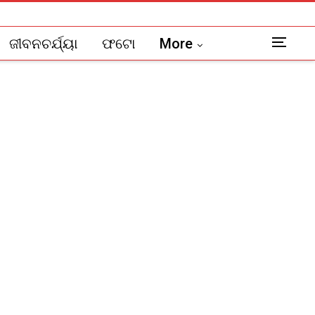
ଜୀବନଚର୍ଯ୍ୟା
ଫଟୋ
More