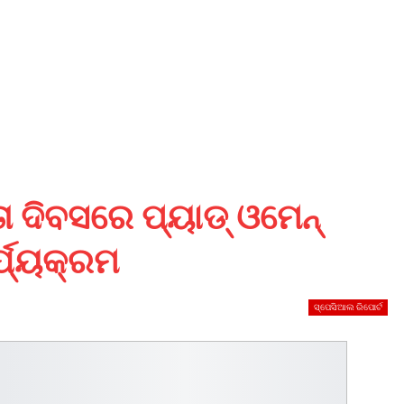
ତା ଦିବସରେ ପ୍ୟାଡ୍ ଓମେନ୍
୍ଯ୍ୟକ୍ରମ
ସ୍ପେସିଆଲ ରିପୋର୍ଟ