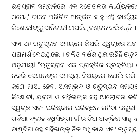
ଋତୁସ୍ରାବ ସମ୍ପର୍କରେ ଏକ ସଚେତନତା କାର୍ଯ୍ୟକ୍
ଓମେନ୍‌’ ଭାବେ ପରିଚିତ ଅଙ୍କିତା ସାହୁ ଏହି କାର
କିଶୋରୀଙ୍କୁ ସାନିଟାରୀ ନାପକିନ୍ ବଣ୍ଟନ କରିଛନ୍ତି ।
ଏହା ସହ ଋତୁସ୍ରାବ ସମୟରେ କିପରି ସ୍ୱଚ୍ଛତା ଅବଲ
ପରାମର୍ଶ ଦେଇଥିଲେ । ଚଳିତ ବର୍ଷର ଥିମ ରହିଛି ଋତ
ଅନୁଯାୟୀ “ଋତୁସ୍ରାବ ଏକ ପ୍ରାକୃତିକ ପ୍ରକ୍ରିୟା
ନକରି ସେମାନଙ୍କ ସମସ୍ୟା ବିଷୟରେ ଖୋଲି କରି କଥା
ଜଣେ ମାଆ ହେବା ଅସମ୍ଭବ ଓ ଋତୁସ୍ରାବ ସମୟରେ କ
କିଶୋରୀ, ଯୁବତୀ ଓ ମହିଳାଙ୍କ ସହ ଆଲୋଚନା କରିଥ
ସ୍ୱଚ୍ଛ ଏବଂ ପରିଷ୍କାର ପରିଚ୍ଛନ ରହିବା ଜରୁର
ଗଦିଁଆ ବ୍ଲକ ଦଧିସିଙ୍ଗା ଗାଁର ଝିଅ ଅଙ୍କିତା ସାହୁ ଦୀ
ବାଣ୍ଟିବା ସହ ମହିଳାଙ୍କୁ ନିଜ ଅଧିକାର ଏବଂ ଋତୁସ