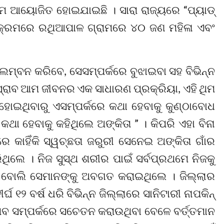
ରମ ଆୟୋଜିତ ହୋଇଯାଇଛି । ସାରା ରାଜ୍ୟରେ “ପ୍ୟାଡ୍
୍ଯ୍ୟକ୍ରମରେ ରଥିଆପାଳ ଗ୍ରାମରେ ୪୦ ଜଣ ମହିଳା ଏବଂ
ମ୍ବନ କରିବେ, ସେସମ୍ପର୍କରେ ବୁଝାଇବା ସହ ବିଭିନ୍ନ
ୁସ୍ରାବ ଆମ ଜୀବନର ଏକ ସାଧାରଣ ପ୍ରକ୍ରିୟା, ଏହି ଥିମ
 ହୋଇଥିବାରୁ ଏସମ୍ପର୍କରେ କଥା ହେବାକୁ କୁଣ୍ଠାବୋଧ
 ହେବାକୁ କହିଥିଲେ ଅଙ୍କିତା ” । କିପରି ଏହା ବିନା
ାହିଁକି ସ୍ୱଚ୍ଛତା ଜରୁରୀ ସେନେଇ ଅଙ୍କିତା ଗାଁର
ିଲେ । ନିଜ ସୁସ୍ଥ ଶରୀର ପାଇଁ ସର୍ବପ୍ରଥମେ ନିଜକୁ
ୀ ବୋଲି ସେମାନଙ୍କୁ ଅବଗତ କରାଇଥିଲେ । ଜିଲ୍ଲାର
ର୍ଘ ୧୨ ବର୍ଷ ଧରି ବିଭିନ୍ନ ଜିଲ୍ଲାରେ ସାନିଟାରୀ ନାପକିନ୍
୍ରାବ ସମ୍ପର୍କରେ ସଚେତନ କରାଉଥିବା ବେଳେ ବର୍ତ୍ତମାନ