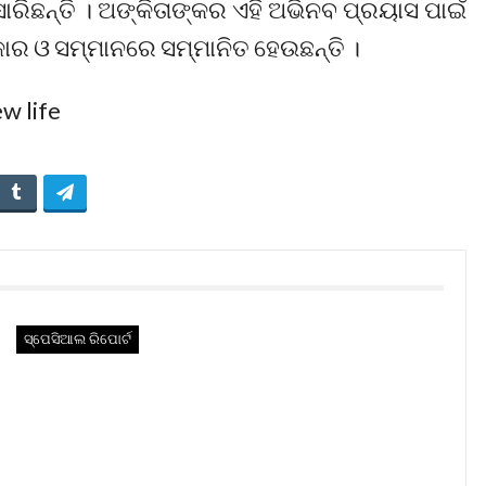
ସାରିଛନ୍ତି । ଅଙ୍କିତାଙ୍କର ଏହି ଅଭିନବ ପ୍ରୟାସ ପାଇଁ
କାର ଓ ସମ୍ମାନରେ ସମ୍ମାନିତ ହେଉଛନ୍ତି ।
ସ୍ପେସିଆଲ ରିପୋର୍ଟ