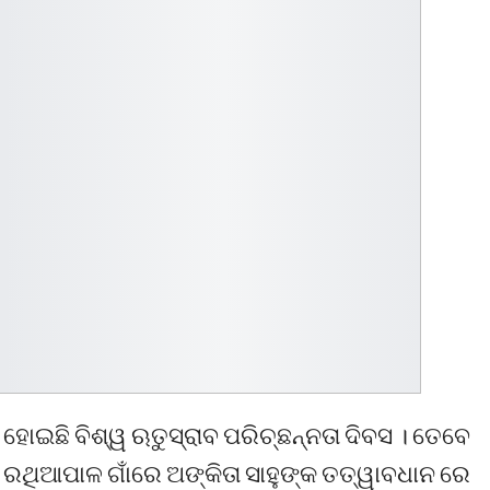
 ହୋଇଛି ବିଶ୍ୱ ଋତୁସ୍ରାବ ପରିଚ୍ଛନ୍ନତା ଦିବସ । ତେବେ
ରଥିଆପାଳ ଗାଁରେ ଅଙ୍କିତା ସାହୁଙ୍କ ତତ୍ୱାବଧାନ ରେ