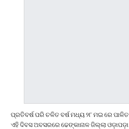
ପ୍ରତିବର୍ଷ ପରି ଚଳିତ ବର୍ଷ ମଧ୍ୟ ୨୮ ମଇ ରେ ପାଳିତ
ଏହି ଦିବସ ଅବସରରେ ଢେଙ୍କାନାଳ ଜିଲ୍ଲା ଓଡ଼ାପଡ଼ା 