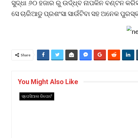
ସୁଦ୍ଧା ୬୦ ହଜାର ରୁ ଉର୍ଦ୍ଧ୍ବ ନାପକିନ ବଣ୍ଟନ କରି
ସେ ଚାରିଆଡୁ ପ୍ରଶଂସା ସାଉଁଟିବା ସହ ଅନେକ ପୁରସ୍
Share
You Might Also Like
ସ୍ପେସିଆଲ ରିପୋର୍ଟ