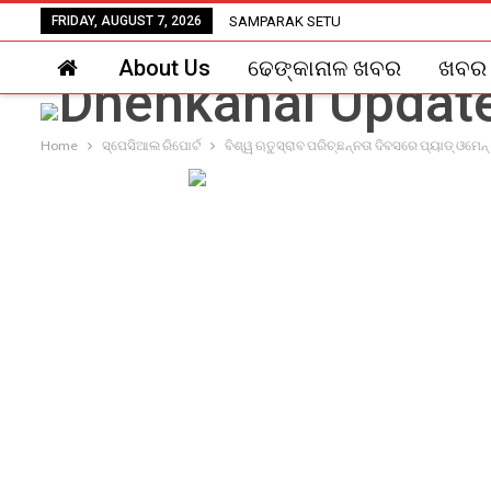
FRIDAY, AUGUST 7, 2026
SAMPARAK SETU
About Us
ଢେଙ୍କାନାଳ ଖବର
ଖବର
Home
ସ୍ପେସିଆଲ ରିପୋର୍ଟ
ବିଶ୍ୱ ଋତୁସ୍ରାବ ପରିଚ୍ଛନ୍ନତା ଦିବସରେ ପ୍ୟାଡ୍ ଓମେନ