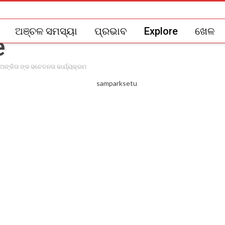
ଅଞ୍ଚଳ ସମସ୍ୟା
ପ୍ରଭାବ
Explore
ଖେଳ
୍ ଅଙ୍କିତା ଙ୍କ ସଚେତନତା କାର୍ଯ୍ୟକ୍ରମ