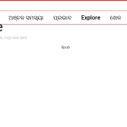
ଅଞ୍ଚଳ ସମସ୍ୟା
ପ୍ରଭାବ
Explore
ଖେଳ
ଟଣା ; ୨ ମୃତ ଜଣେ ଆହତ