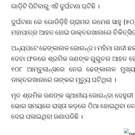
ଗାଡ଼ିଟି ପିଟିବାରୁ ଏହି ଦୁର୍ଘଟଣା ଘଟିଛି ।
ଦୁର୍ଘଟଣା ରେ ଗୋଡିଡ଼ିହି ଗ୍ରାମର ରମେଶ ସାହୁ (୫
ମହାପାତ୍ର ଆହତ ହୋଇ ଡାକ୍ତରଖାନାରେ ଚିକିତ୍ସିତ
ଅନ୍ୟପଟେ ଢେଙ୍କାନାଳ ଜୋରନ୍ଦ। ମହିମା ଗାଦୀ ଛକ
ଦେବା ଫଳରେ ଶ୍ରମିକ ଜଣଙ୍କ ଗୁରୁତର ଆହତ ହୋଇ
୧୦୮ ଆମ୍ବୁଲାନ୍ସରେ ନେଇ ଢେଙ୍କାନାଳ ମୁଖ୍ୟ 
ଡାକ୍ତରଖାନାରେ ତାଙ୍କର ମୃତ୍ୟୁ ଘଟିଥିଲା ।
ମୃତ ଶ୍ରମିକ ଜଣଙ୍କ ସ୍ଥାନୀୟ ଜୋରନ୍ଦା ଦେହୁରୀ ସ
ଭୋର ସମୟରେ ରାସ୍ତା କଡ଼ରେ ଠିଆ ହୋଇଥିବା ବେଳେ 
ଦେଇ ପଳାଇଥିବା ଜଣାପଡିଛି ।