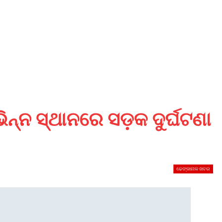
ିନ୍ନ ସ୍ଥାନରେ ସଡ଼କ ଦୁର୍ଘଟଣା
ଢେଙ୍କାନାଳ ଖବର