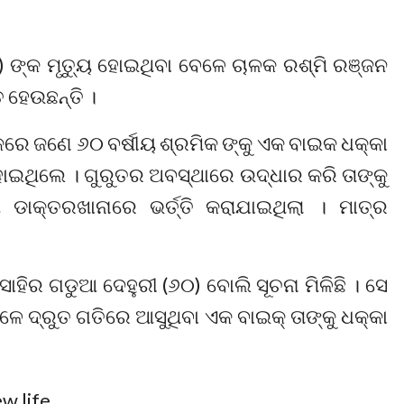
୦) ଙ୍କ ମୃତ୍ୟୁ ହୋଇଥିବା ବେଳେ ଚାଳକ ରଶ୍ମି ରଞ୍ଜନ
 ହେଉଛନ୍ତି ।
ରେ ଜଣେ ୬୦ ବର୍ଷୀୟ ଶ୍ରମିକ ଙ୍କୁ ଏକ ବାଇକ ଧକ୍କା
ଥିଲେ । ଗୁରୁତର ଅବସ୍ଥାରେ ଉଦ୍ଧାର କରି ତାଙ୍କୁ
ଡାକ୍ତରଖାନାରେ ଭର୍ତ୍ତି କରାଯାଇଥିଲା । ମାତ୍ର
ାହିର ଗଡୁଆ ଦେହୁରୀ (୬୦) ବୋଲି ସୂଚନା ମିଳିଛି । ସେ
ଦ୍ରୁତ ଗତିରେ ଆସୁଥିବା ଏକ ବାଇକ୍ ତାଙ୍କୁ ଧକ୍କା