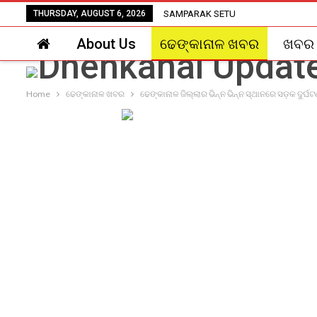
THURSDAY, AUGUST 6, 2026
SAMPARAK SETU
About Us
ଢେଙ୍କାନାଳ ଖବର
ଖବର
Home
ଢେଙ୍କାନାଳ ଖବର
ଢେଙ୍କାନାଳ ଜିଲ୍ଲାର ଭିନ୍ନ ଭିନ୍ନ ସ୍ଥାନରେ ସଡ଼କ ଦୁର୍ଘ