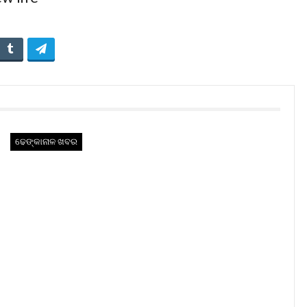
ଢେଙ୍କାନାଳ ଖବର