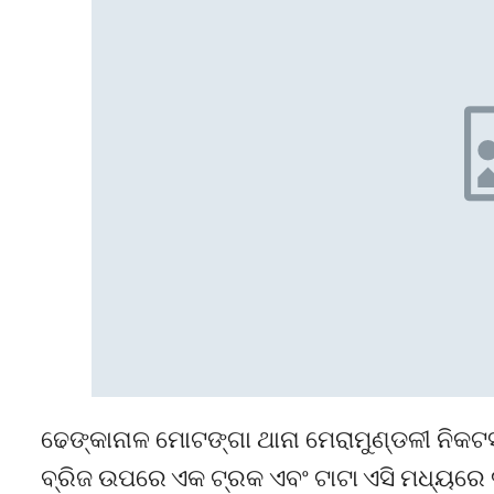
ଢେଙ୍କାନାଳ ମୋଟଙ୍ଗା ଥାନା ମେରାମୁଣ୍ଡଳୀ ନିକଟସ
ବ୍ରିଜ ଉପରେ ଏକ ଟ୍ରକ ଏବଂ ଟାଟା ଏସି ମଧ୍ୟରେ ଦୁ