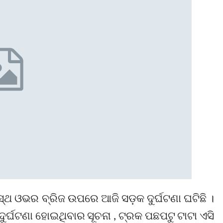
୍ଥ ଓଭର ବ୍ରିଜ ଉପରେ ଆଜି ସଡ଼କ ଦୁର୍ଘଟଣା ଘଟିଛି ।
ର୍ଘଟଣା ହୋଇଥିବାର ସୂଚନା , ଟ୍ରକ ପଛପଟୁ ଟାଟା ଏସି