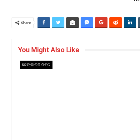
Share
You Might Also Like
ଢେଙ୍କାନାଳ ଖବର