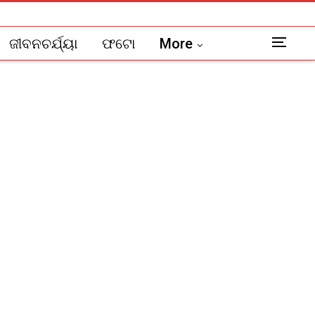
ଜୀବନଚର୍ଯ୍ୟା
ଫଟୋ
More