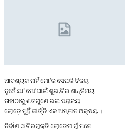
ଆବଶ୍ୟକ ନାହିଁ ମୋ’ର ସେପରି ବିଜୟ
ନୁହେଁ ଯା’ ମୋ’ପାଇଁ ଶୁଭ,ଚିର ଶାନ୍ତିମୟ
ତାହାଠାରୁ ଶତଗୁଣେ ଭଲ ପରାଜୟ
ଲୋଡ଼େ ମୁହିଁ କୀର୍ତ୍ତି ଏକ ଅମ୍ଳାନ ଅକ୍ଷୟ ।
ନିର୍ବାଣ ଓ ଚିରମୁକ୍ତି ଲୋଡେନା ମୁଁ ମନେ