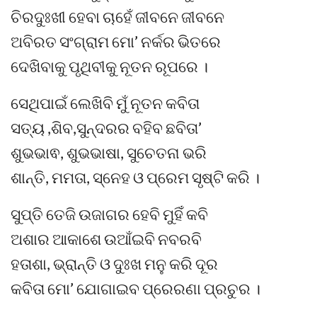
ଚିରଦୁଃଖୀ ହେବା ଚାହେଁ ଜୀବନେ ଜୀବନେ
ଅବିରତ ସଂଗ୍ରାମ ମୋ’ ନର୍କର ଭିତରେ
ଦେଖିବାକୁ ପୃଥିବୀକୁ ନୂତନ ରୂପରେ ।
ସେଥିପାଇଁ ଲେଖିବି ମୁଁ ନୂତନ କବିତା
ସତ୍ୟ ,ଶିବ,ସୁନ୍ଦରର ବହିବ ଛବିତା’
ଶୁଭଭାଵ, ଶୁଭଭାଷା, ସୁଚେତନା ଭରି
ଶାନ୍ତି, ମମତା, ସ୍ନେହ ଓ ପ୍ରେମ ସୃଷ୍ଟି କରି ।
ସୁପ୍ତି ତେଜି ଉଜାଗର ହେବି ମୁହିଁ କବି
ଅଶାର ଆକାଶେ ଉଆଁଇବି ନବରବି
ହତାଶା, ଭ୍ରାନ୍ତି ଓ ଦୁଃଖ ମନୁ କରି ଦୂର
କବିତା ମୋ’ ଯୋଗାଇବ ପ୍ରେରଣା ପ୍ରଚୁର ।