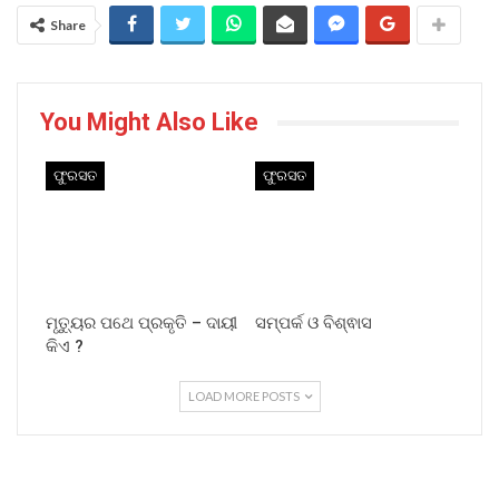
Share
You Might Also Like
ଫୁରସତ
ଫୁରସତ
ମୃତ୍ୟୁର ପଥେ ପ୍ରକୃତି – ଦାୟୀ
ସମ୍ପର୍କ ଓ ବିଶ୍ଵାସ
କିଏ ?
LOAD MORE POSTS