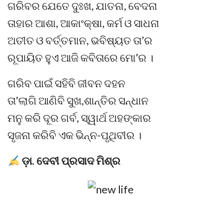
ଗରିବର ଯେତେ ଦୁଃଖ, ଯାତନା, ବେଦନା
ତାହାର ଆଶା, ଆକାଂକ୍ଷା, କର୍ମ ଓ ସାଧନା
ଅତୀତ ଓ ବର୍ତ୍ତମାନ, ଭବିଷ୍ୟତ ତା’ର
ରୂପାୟିତ ହୁଏ ଆଜି କବିତାରେ ମୋ’ର ।
ଗରିବ ପାଇଁ ସହିବି ଜୀବନ ଦହନ
ତା’ଲାଗି ଆଣିବି ସୁଖ,ଶାନ୍ତିର ସନ୍ଧାନ
ମନୁ କରି ଦୂର ଗର୍ବ, ସ୍ୱାର୍ଥ ଅହଙ୍କାର
ସୃଜନା କରିବି ଏକ ଭିନ୍ନ-ପୃଥିବୀର ।
ଡ଼ା. ଦେବୀ ପ୍ରସାଦ ମିଶ୍ର