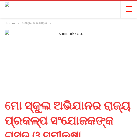
Home
ଢେଙ୍କାନାଳ ଖବର
ମୋ ସ୍କୁଲ ଅଭିଯାନର ରାଜ୍ୟ
ପ୍ରକଳ୍ପ ସଂଯୋଜକଙ୍କ
ଗସ୍ତ ଓ ସମୀକ୍ଷା