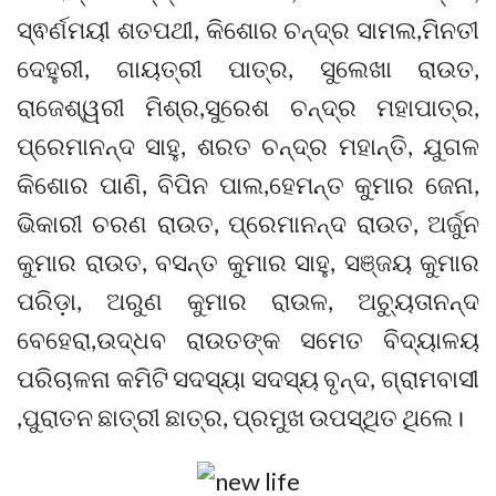
ସ୍ଵର୍ଣମୟୀ ଶତପଥୀ, କିଶୋର ଚନ୍ଦ୍ର ସାମଲ,ମିନତୀ
ଦେହୁରୀ, ଗାୟତ୍ରୀ ପାତ୍ର, ସୁଲେଖା ରାଉତ,
ରାଜେଶ୍ୱରୀ ମିଶ୍ର,ସୁରେଶ ଚନ୍ଦ୍ର ମହାପାତ୍ର,
ପ୍ରେମାନନ୍ଦ ସାହୁ, ଶରତ ଚନ୍ଦ୍ର ମହାନ୍ତି, ଯୁଗଳ
କିଶୋର ପାଣି, ବିପିନ ପାଲ,ହେମନ୍ତ କୁମାର ଜେନା,
ଭିକାରୀ ଚରଣ ରାଉତ, ପ୍ରେମାନନ୍ଦ ରାଉତ, ଅର୍ଜୁନ
କୁମାର ରାଉତ, ବସନ୍ତ କୁମାର ସାହୁ, ସଞ୍ଜୟ କୁମାର
ପରିଡ଼ା, ଅରୁଣ କୁମାର ରାଉଳ, ଅଚ୍ୟୁତାନନ୍ଦ
ବେହେରା,ଉଦ୍ଧବ ରାଉତଙ୍କ ସମେତ ବିଦ୍ୟାଳୟ
ପରିଚାଳନା କମିଟି ସଦସ୍ୟା ସଦସ୍ୟ ବୃନ୍ଦ, ଗ୍ରାମବାସୀ
,ପୁରାତନ ଛାତ୍ରୀ ଛାତ୍ର, ପ୍ରମୁଖ ଉପସ୍ଥିତ ଥିଲେ।