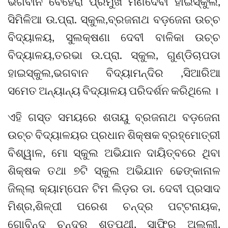
ଭଗବାନ ବେହେରା ପ୍ରମୁଖ ମଣିଦେବୀ ହାଇସ୍କୁଲ,
ସିମିଳିଆ ଉ.ପ୍ରା. ସ୍କୁଲ,ବ୍ରଜନାଥ ବଡ଼ଜେନା ଉଚ୍ଚ
ବିଦ୍ୟାଳୟ, ସୁଲକ୍ଷଣା ଦେବୀ ବାଳିକା ଉଚ୍ଚ
ବିଦ୍ୟାଳୟ,ତରଭା ଉ.ପ୍ରା. ସ୍କୁଲ, ଗୁଣ୍ଡିଚାପଡା
ହାଇସ୍କୁଲ,ଭଗବାନ ବିଦ୍ୟାମନ୍ଦିର ,ସିଆରିଆ
ସମେତ ଅନ୍ୟାନ୍ୟ ବିଦ୍ୟାଳୟ ପରିଦର୍ଶନ କରିଥିଲେ ।
ଏହି ଗସ୍ତ ସମୟରେ ଶତାୟୁ ବ୍ରଜନାଥ ବଡ଼ଜେନା
ଉଚ୍ଚ ବିଦ୍ୟାଳୟର ପ୍ରଧାନ ଶିକ୍ଷକ ବ୍ରହ୍ମୋତ୍ରୀ
ବିଶ୍ୱାଳ, ମୋ ସ୍କୁଲ ଅଭିଯାନ ଦାୟିତ୍ବରେ ଥିବା
ଶିକ୍ଷକ ତଥା ୭ଟି ସ୍କୁଲ ଅଭିଯାନ ଢେଙ୍କାନାଳ
ଜିଲ୍ଲା କ୍ୟାମ୍ପେନ ଟିମ ଲିଡ଼ର ଡା. ଦେବୀ ପ୍ରସାଦ
ମିଶ୍ର,ଶିଳ୍ପୀ ପରେଶ ଚନ୍ଦ୍ର ପଟ୍ଟନାୟକ,
ଗୋବିନ୍ଦ ଚନ୍ଦ୍ର ଶତପଥୀ, ସାଫିର ଅଲ୍ଲୀ,