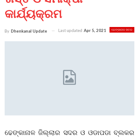
କାର୍ଯ୍ୟକ୍ରମ
Last updated
Apr 5, 2021
ଢେଙ୍କାନାଳ ଖବର
By
Dhenkanal Update
ଢେଙ୍କାନାଳ ଜିଲ୍ଲାର ସଦର ଓ ଓଡାପଡା ବ୍ଲକର