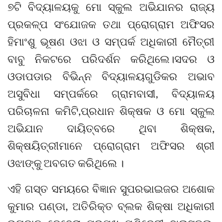
୭ଟି ବିଦ୍ୟାଳୟକୁ ମୋ ସ୍କୁଲ ଅଭିଯାନର ରାଜ୍ୟ
ପ୍ରକଳ୍ପ ସଂଯୋଜକ ତଥା ପ୍ରୋଗ୍ରାମ ଅଫିସର
ହିମାଂଶୁ ଭୂଷଣ ଓଝା ଓ ସମ୍ପର୍କ ଅଧିକାରୀ ମୈତ୍ରୀ
ବାବୁ ନିକଟରେ ପରିଦର୍ଶନ କରିଥିଲେ।ସଦର ଓ
ଓଡାପଡାର ବିଭିନ୍ନ ବିଦ୍ୟାଳୟଗୁଡିକର ଅଭାବ
ଅସୁବିଧା ସମ୍ପର୍କରେ ଗ୍ରାମବାସୀ, ବିଦ୍ୟାଳୟ
ପରିଚାଳନା କମିଟି,ପ୍ରଧାନ ଶିକ୍ଷକ ଓ ମୋ ସ୍କୁଲ
ଅଭିଯାନ ଦାୟିତ୍ବରେ ଥିବା ଶିକ୍ଷକ,
ଶିକ୍ଷୟିତ୍ରୀମାନେ ପ୍ରୋଗ୍ରାମ ଅଫିସର ଶ୍ରୀ
ଓଝାଙ୍କୁ ଅବଗତ କରିଥିଲେ ।
ଏହି ଗସ୍ତ ସମୟରେ ବିଜ୍ଞାନ ସୁପରଭାଇଜର ଅଶୋକ
କୁମାର ପଣ୍ଡା, ଅତିରିକ୍ତ ବ୍ଲକ ଶିକ୍ଷା ଅଧିକାରୀ