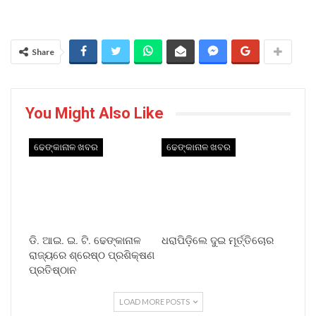
Share
You Might Also Like
ଢେଙ୍କାନାଳ ଖବର
ଢେଙ୍କାନାଳ ଖବର
ଡି. ଆଇ. ଇ. ଟି. ଢେଙ୍କାନାଳ
ଧରାପିଡ଼ିଲେ ଦୁଇ ମୂର୍ତ୍ତିଚୋର
ରାଜ୍ୟରେ ଶ୍ରେଷ୍ଠ ପ୍ରଶିକ୍ଷଣ
ପ୍ରତିଷ୍ଠାନ
LOAD MORE POSTS