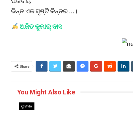
ପରିଚୟ
ଭିନ୍ନ ଏକ ସୃଷ୍ଟି କିନ୍ନର …।
ଅଜିତ କୁମାର୍ ଦାସ
Share
You Might Also Like
ଫୁରସତ