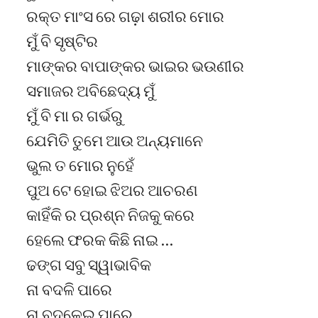
ରକ୍ତ ମାଂସ ରେ ଗଢ଼ା ଶରୀର ମୋର
ମୁଁ ବି ସୃଷ୍ଟିର
ମାଙ୍କର ବାପାଙ୍କର ଭାଇର ଭଉଣୀର
ସମାଜର ଅବିଛେଦ୍ୟ ମୁଁ
ମୁଁ ବି ମା ର ଗର୍ଭରୁ
ଯେମିତି ତୁମେ ଆଉ ଅନ୍ୟମାନେ
ଭୁଲ ତ ମୋର ନୁହେଁ
ପୁଅ ଟେ ହୋଇ ଝିଅର ଆଚରଣ
କାହିଁକି ର ପ୍ରଶ୍ନ ନିଜକୁ କରେ
ହେଲେ ଫରକ କିଛି ନାଇ …
ଢଙ୍ଗ ସବୁ ସ୍ୱାଭାବିକ
ନା ବଦଳି ପାରେ
ନା ବଦଳେଇ ପାରେ