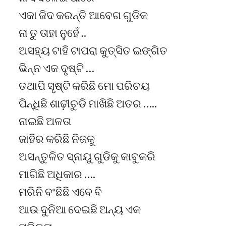
ଏକା ଜିଦ କରନ୍ତି ଆବେଗ ଗୁଡିକ
ନା ତୁ ତାହା ନୁହେଁ ..
ଅସହ୍ୟ ଟାହି ଟାପରା କୁତ୍ସିତ ଇଙ୍ଗିତ
ଭିନ୍ନ ଏକ ଦୃଷ୍ଟି …
ତଥାପି ସୃଷ୍ଟି କରିଛି ମୋ ପରିଚୟ
ପିନ୍ଧିଛି ଶାଢ଼ୀଚୁଡି ମାଖିଛି ଅତର …..
ନାଇଛି ଅଳତା
ଜାହିର କରିଛି ନିଜକୁ
ଅସନ୍ତୁଳିତ ସ୍ନାୟୁ ଗୁଡିକୁ କାବୁକରି
ମାଗିଛି ଅଧିକାର ….
ମରିନି ବଂଛିଛି ଏବେ ବି
ଆଉ ଦୁନିଆ ଦେଇଛି ଅନ୍ୟ ଏକ