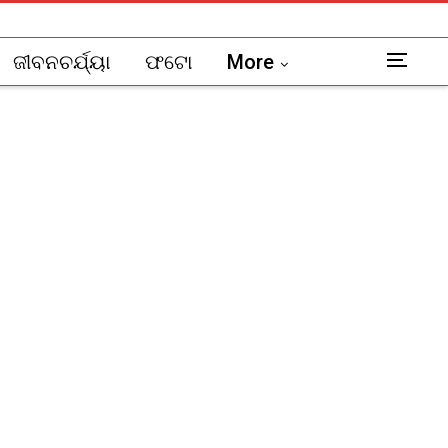
ଜୀବନଚର୍ଯ୍ୟା
ଫଟୋ
More