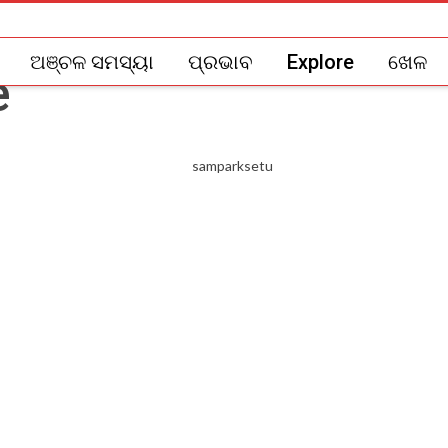
ଅଞ୍ଚଳ ସମସ୍ୟା
ପ୍ରଭାବ
Explore
ଖେଳ