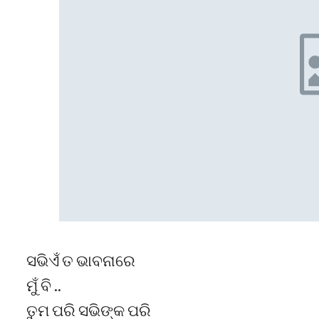
ସଭିଏଁ ତ ଭାବନାରେ
ମୁଁ ବି ..
ତୁମ ପରି ସଭିଙ୍କ ପରି