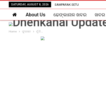
SATURDAY, AUGUST 8, 2026
SAMPARAK SETU
About Us
ଢେଙ୍କାନାଳ ଖବର
ଖବର
Home
ଫୁରସତ
ମୁଁ ବି…