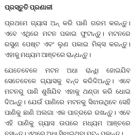
ପ୍ରସ୍ତୁତି ପ୍ରଣାଳୀ
ପ୍ରଥମେ ଗ୍ୟାସ ଅନ୍ କରି ପାଣି ଗରମ କରନ୍ତୁ।
ଏବେ ଏଥିରେ ମଟନ ପକାଇ ଫୁଟାନ୍ତୁ। ମଟନରେ
ରସୁଣ ପେଷ୍ଟ ଏବଂ ଲୁଣ ପକାଇ ମିକ୍ସ କରନ୍ତୁ।
ଏହାକୁ ମଧ୍ୟମ ଆଞ୍ଚରେ ରାନ୍ଧନ୍ତୁ।
ଯେତେବେଳେ ମଟନ ଅଧା ରାନ୍ଧି ହୋଇଯିବ
ସେତେବେଳେ ଗ୍ୟାସକୁ ବନ୍ଦ କରିଦିଅନ୍ତୁ। ଏବେ
ମଟନରୁ ପାଣି ଶୁଖିଯିବ ଏହାକୁ ଥଣ୍ଡା କରି ଧୋଇ
ଦିଅନ୍ତୁ। ଯେଉଁ ପାଣିରେ ମଟନକୁ ସିଝାଉଥିବେ ସେହି
ପାଣିକୁ ଛାଣି ଅଲଗା ଏକ ପାତ୍ରରେ ରଖନ୍ତୁ। ଏବେ
ଏହି ପାଣିକୁ ଗ୍ୟାସ ଉପରେ ମଧ୍ୟମ ଆଞ୍ଚରେ
ବସାନ୍ତୁ। ଏଥିରେ ଅଧା ସିଝାଇଥିବା ମଟନ୍‌ ପକାନ୍ତୁ।