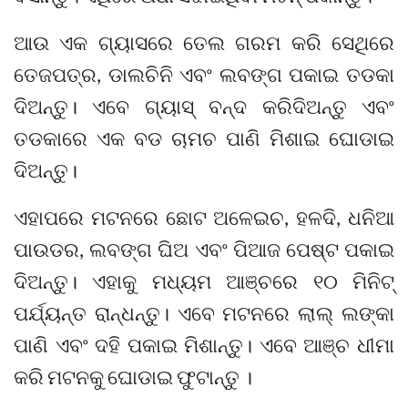
ଆଉ ଏକ ଗ୍ୟାସରେ ତେଲ ଗରମ କରି ସେଥିରେ
ତେଜପତ୍ର, ଡାଲଚିନି ଏବଂ ଲବଙ୍ଗ ପକାଇ ତଡକା
ଦିଅନ୍ତୁ। ଏବେ ଗ୍ୟାସ୍‌ ବନ୍ଦ କରିଦିଅନ୍ତୁ ଏବଂ
ତଡକାରେ ଏକ ବଡ ଚାମଚ ପାଣି ମିଶାଇ ଘୋଡାଇ
ଦିଅନ୍ତୁ।
ଏହାପରେ ମଟନରେ ଛୋଟ ଅଳେଇଚ, ହଳଦି, ଧନିଆ
ପାଉଡର, ଲବଙ୍ଗ ଘିଅ ଏବଂ ପିଆଜ ପେଷ୍ଟ ପକାଇ
ଦିଅନ୍ତୁ। ଏହାକୁ ମଧ୍ୟମ ଆଞ୍ଚରେ ୧୦ ମିନିଟ୍‌
ପର୍ଯ୍ୟନ୍ତ ରାନ୍ଧନ୍ତୁ। ଏବେ ମଟନରେ ଲାଲ୍‌ ଲଙ୍କା
ପାଣି ଏବଂ ଦହି ପକାଇ ମିଶାନ୍ତୁ। ଏବେ ଆଞ୍ଚ ଧୀମା
କରି ମଟନକୁ ଘୋଡାଇ ଫୁଟାନ୍ତୁ ।