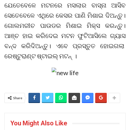
ଯେତେବେଳେ ମଟନରେ ମସଲାର ବାସ୍ନା ଆସିବ
ସେତେବେଳେ ଏଥିରେ କେସର ପାଣି ମିଶାଇ ଦିଅନ୍ତୁ।
ଗୋଲମରୀଚ ପାଉଡର ମିଶାଇ ମିକ୍ସ କରନ୍ତୁ।
ଆଞ୍ଚ ହାଇ କରିଦେଇ ମଟନ ଫୁଟିଆସିଲେ ଗ୍ୟାସ
ବନ୍ଦ କରିଦିଅନ୍ତୁ। ଏବେ ପ୍ରସ୍ତୁତ ହୋଇଗଲା
ରେଷ୍ଟୁରାଣ୍ଟ
ଷ୍ଟାଇଲ୍‌ ମଟନ୍‌ ।
Share
You Might Also Like