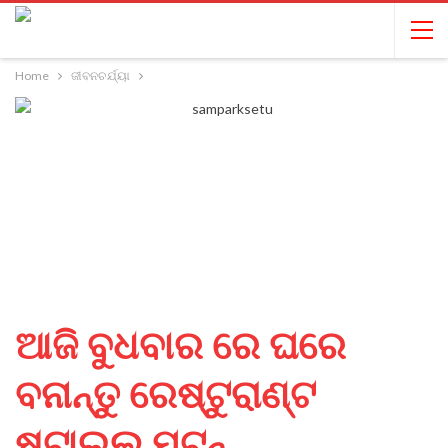
Home
ଜୀବନଚର୍ଯ୍ୟା
ଆଜି ବୁଧବାର ରେ ଘରେ
ବନାନ୍ତୁ ରେଷ୍ଟୁରାଣ୍ଟ
ଷ୍ଟାଇଲ୍‌ ମଟନ୍‌