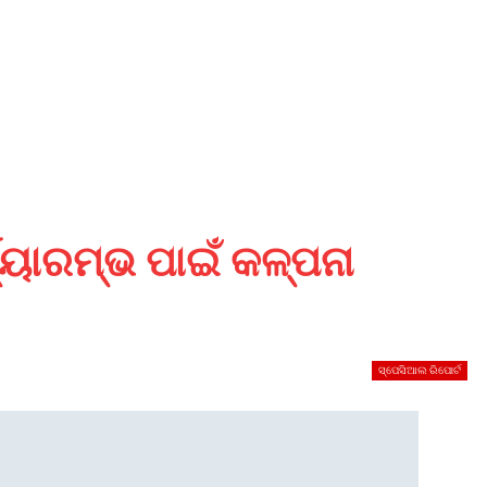
ଯ୍ୟାରମ୍ଭ ପାଇଁ କଳ୍ପନା
ସ୍ପେସିଆଲ ରିପୋର୍ଟ