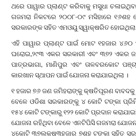
ଥରେ ପାୱାର ପ୍ଲାଣ୍ଟ କରିବାକୁ ମସୁଧା ଚଳାଇଥିବ
ଗଜମରା ନିକଟରେ ୨୦୦୮-୦୯ ମସିହାରେ ୧୬ଶହ ମେଗ
ସରକାରଙ୍କ ସହିତ ଏମଓୟୁ ସ୍ୱାକ୍ଷରିତ ହୋଇଥିଲା
ଏହି ପାୱାର ପ୍ଲାଣ୍ଟ ପାଇଁ ମୋଟ ୧ହଜାର ୪୬
ଘରୋଇ,୨୯୩ ଏକର ସରକାରୀ ଏବଂ ୩୭୨ ଏକର ଜଙ୍ଗଲ
ପାତ୍ରଭାଗା, ମାଣିପୁର ଏବଂ ତାଳବରକୋଟ ପଞ
କାରଖାନ ସ୍ଥାପନ ପାଇଁ ଯୋଜନା କରାଯାଇଥିଲା ।
୧ ହଜାର ୭୬ ଜଣ ଜମିହରାଙ୍କୁ କ୍ଷତିପୂରଣ ବାବଦକୁ 
ବେଳେ ଓଡିଶା ସରକାରଙ୍କୁ ୪ କୋଟି ଟଙ୍କା ପ୍ରି
୧୫୪ କୋଟି ଟଙ୍କାରୁ ୧୨୨ କୋଟି ପ୍ରଦାନ କରାଯାଇଛ
ଯୋଜନା ରହିଥିବା ବେଳେ ଏନଟିପିସି ଗଜମରା ଯୋଜନା 
୪କୋଟି ୩୭ଲକ୍ଷ୩ହଜାର ୭ଶହ ଟଙ୍କା ସହିତ ସରକା