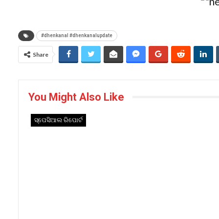
#dhenkanal #dhenkanalupdate
Share
You Might Also Like
ସ୍ପେସିଆଲ ରିପୋର୍ଟ