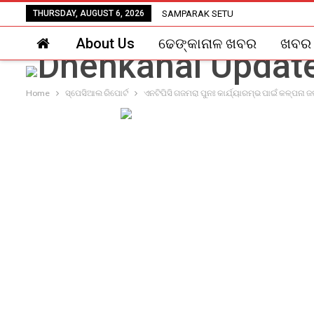
THURSDAY, AUGUST 6, 2026
SAMPARAK SETU
About Us
ଢେଙ୍କାନାଳ ଖବର
ଖବର
Home
ସ୍ପେସିଆଲ ରିପୋର୍ଟ
ଏନଟିପିସି ଗଜମରା ପୁନଃ କାର୍ଯ୍ୟାରମ୍ଭ ପାଇଁ କଳ୍ପନା ଜ