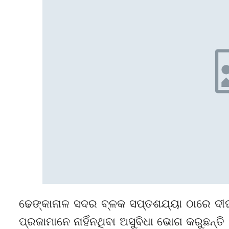
ଢେଙ୍କାନାଳ ସଦର ବ୍ଳକ ସପ୍ତଶଯ୍ୟା ଠାରେ ଦୀର୍ଘ 
ପ୍ରଜାମାନେ ନାହିଁନଥିବା ଅସୁବିଧା ଭୋଗ କରୁଛନ୍ତ