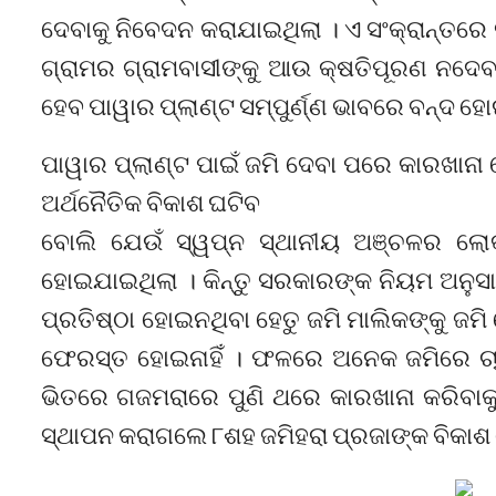
ଦେବାକୁ ନିବେଦନ କରାଯାଇଥିଲା । ଏ ସଂକ୍ରାନ୍ତରେ
ଗ୍ରାମର ଗ୍ରାମବାସୀଙ୍କୁ ଆଉ କ୍ଷତିପୂରଣ ନଦେବାକୁ
ହେବ ପାୱାର ପ୍ଲାଣ୍ଟ ସମ୍ପୁର୍ଣ୍ଣ ଭାବରେ ବନ୍ଦ ହ
ପାୱାର ପ୍ଲାଣ୍ଟ ପାଇଁ ଜମି ଦେବା ପରେ କାରଖାନା
ଅର୍ଥନୈତିକ ବିକାଶ ଘଟିବ
ବୋଲି ଯେଉଁ ସ୍ୱପ୍ନ ସ୍ଥାନୀୟ ଅଞ୍ଚଳର ଲୋକମ
ହୋଇଯାଇଥିଲା । କିନ୍ତୁ ସରକାରଙ୍କ ନିୟମ ଅନୁସ
ପ୍ରତିଷ୍ଠା ହୋଇନଥିବା ହେତୁ ଜମି ମାଲିକଙ୍କୁ ଜମ
ଫେରସ୍ତ ହୋଇନାହିଁ । ଫଳରେ ଅନେକ ଜମିରେ ଚାଷ
ଭିତରେ ଗଜମରାରେ ପୁଣି ଥରେ କାରଖାନା କରିବାକୁ
ସ୍ଥାପନ କରାଗଲେ ୮ଶହ ଜମିହରା ପ୍ରଜାଙ୍କ ବିକାଶ