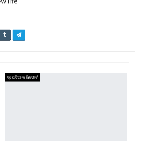
ସ୍ପେସିଆଲ ରିପୋର୍ଟ