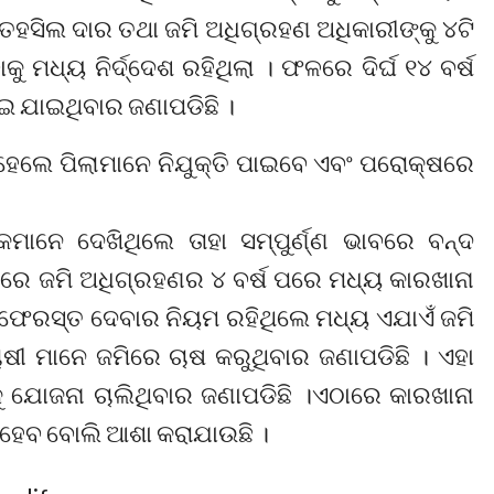
 ତହସିଲ ଦାର ତଥା ଜମି ଅଧିଗ୍ରହଣ ଅଧିକାରୀଙ୍କୁ ୪ଟି
 ମଧ୍ୟ ନିର୍ଦ୍ଦେଶ ରହିଥିଲା । ଫଳରେ ଦିର୍ଘ ୧୪ ବର୍ଷ
ୋଇ ଯାଇଥିବାର ଜଣାପଡିଛି ।
 ହେଲେ ପିଲାମାନେ ନିଯୁକ୍ତି ପାଇବେ ଏବଂ ପରୋକ୍ଷରେ
ାନେ ଦେଖିଥିଲେ ତାହା ସମ୍ପୁର୍ଣ୍ଣ ଭାବରେ ବନ୍ଦ
ାରେ ଜମି ଅଧିଗ୍ରହଣର ୪ ବର୍ଷ ପରେ ମଧ୍ୟ କାରଖାନା
ି ଫେରସ୍ତ ଦେବାର ନିୟମ ରହିଥିଲେ ମଧ୍ୟ ଏଯାଏଁ ଜମି
ୀ ମାନେ ଜମିରେ ଚାଷ କରୁଥିବାର ଜଣାପଡିଛି । ଏହା
 ଯୋଜନା ଚାଲିଥିବାର ଜଣାପଡିଛି ।ଏଠାରେ କାରଖାନା
 ହେବ ବୋଲି ଆଶା କରାଯାଉଛି ।