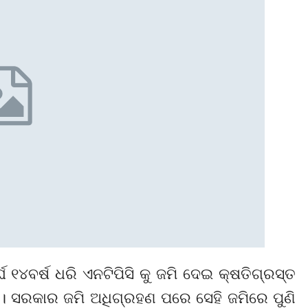
୧୪ବର୍ଷ ଧରି ଏନଟିପିସି କୁ ଜମି ଦେଇ କ୍ଷତିଗ୍ରସ୍ତ
ି । ସରକାର ଜମି ଅଧିଗ୍ରହଣ ପରେ ସେହି ଜମିରେ ପୁଣି