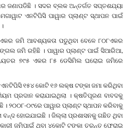
ାର ଜଣାପଡିଛି । ସଦର ବ୍ଲକ ଅନ୍ତର୍ଗତ ସପ୍ତଶଯ୍ୟା
ାୱାଟ ଏନଟିପିସି ପାୱାର ପ୍ଲାଣ୍ଟ ସ୍ଥାପନ ପାଇଁ
 ।
୦ ଏକର ଜମି ଆବଶ୍ୟକତା ପଡୁଥିବା ବେଳେ ୮୦୮ଏକର
 ଜମି ରହିଛି । ପାୱାର ପ୍ଲାଣ୍ଟ ପାଇଁ ସିଆରିଆ,
୍ଚାୟତର ୭୯୫ ଏକର ୮୫ ଡେସିମିଲ ଘରୋଇ ଜମିରେ
ଏନଟିପିସି ୧୫୪ କୋଟି ୧୬ ଲକ୍ଷ ଟଙ୍କା ଜମା କରିଥିବା
ମିୟମ ପ୍ରଦାନ କରାଯାଇଥିଲା । କ୍ଷତିପୂରଣ ବାବଦକୁ
ି । ୨୦୦୮-୦୯ରେ ପାୱାର ପ୍ଲାଣ୍ଟ ସ୍ଥାପନ କରିବାକୁ
ବନ୍ଦ ହୋଇଯାଇଛି । ଜିଲ୍ଲା ପ୍ରଶାସନକୁ ଗଛିତ ଥିବା
ରୀ ଜମିପାଇଁ ଥିବା ୪କୋଟି ଟଙ୍କା ତୁରନ୍ତ ଫେରାଇ