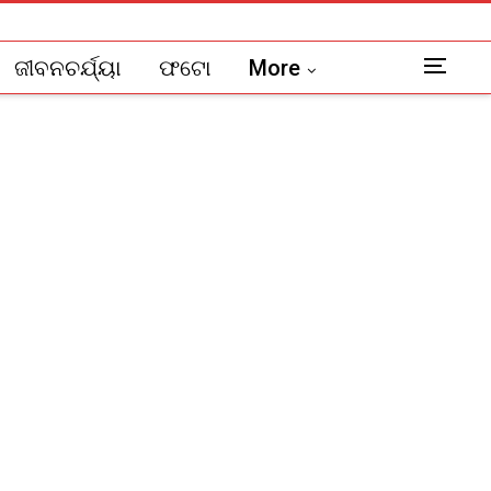
ଜୀବନଚର୍ଯ୍ୟା
ଫଟୋ
More