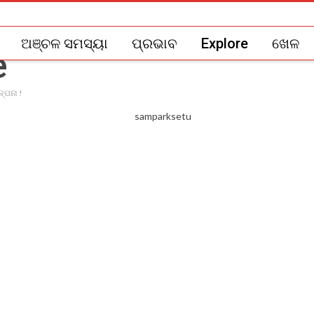
ଅଞ୍ଚଳ ସମସ୍ୟା
ପ୍ରଭାବ
Explore
ଖେଳ
ଳ୍ପନା !