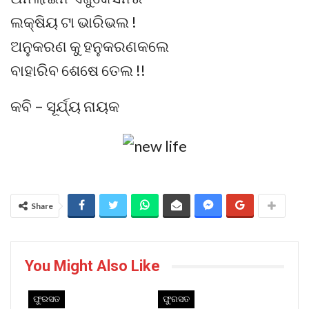
ଲକ୍ଷିୟ ଟା ଭାରିଭଲ !
ଅନୁକରଣ କୁ ହନୁକରଣକଲେ
ବାହାରିବ ଶେଷେ ତେଲ !!
କବି – ସୂର୍ଯ୍ୟ ନାୟକ
Share
You Might Also Like
ଫୁରସତ
ଫୁରସତ