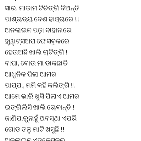
ସାର, ମାଡାମ ଟିଚିଙ୍ଗି ଦିଅନ୍ତି
ପାଶ୍ଚାତ୍ୟ ଦେଶ ଢାଞ୍ଚାରେ !!
ଅନଲାଇନ ପଢ଼ା ବାହାନାରେ
ହ୍ୱାଟ୍ସଅପ ଫେସବୁକରେ
ହେଉଅଛି ଖାଲି ଚାଟିଙ୍ଗି !
ବାପା, ବୋଉ ମା ଡାକଛାଡି
ଆଧୁନିକ ପିଲା ଆମର
ପାପ୍ପା, ମମି କହି କଲିଙ୍ଗି !!
ଆମେ ଭାରି ଖୁସି ପିଲାଏ ଆମର
ଇଙ୍ଗିଲିସି ଖାଲି ଚୋବାନ୍ତି !
ଜାଣିପାରୁନାହୁଁ ଅବସ୍ଥା ଏପରି
ଗୋଡ ତଳୁ ମାଟି ଖସୁଛି !!
ଅନଲାଇନ ଏଜୁକେସନର