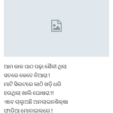
ଆମ କାଳ ପାଠ ପଢ଼ା ଶୈଳୀ ଥିଲା
ସତରେ କେତେ ନିଆରା !
ମାଟି ସିଲଟରେ କାଠି ଖଡ଼ି ଧରି
ହଉଥିଲା ଖାଲି ଘୋଷରା !!
ଏବେ ଚାଲୁଅଛି ଅନଲାଇନଶିକ୍ଷା
ଫାଡ଼ିଆ ମୋବାଇଲରେ !