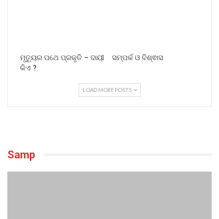
ମୃତ୍ୟୁର ପଥେ ପ୍ରକୃତି – ଦାୟୀ
ସମ୍ପର୍କ ଓ ବିଶ୍ଵାସ
କିଏ ?
LOAD MORE POSTS
Samp