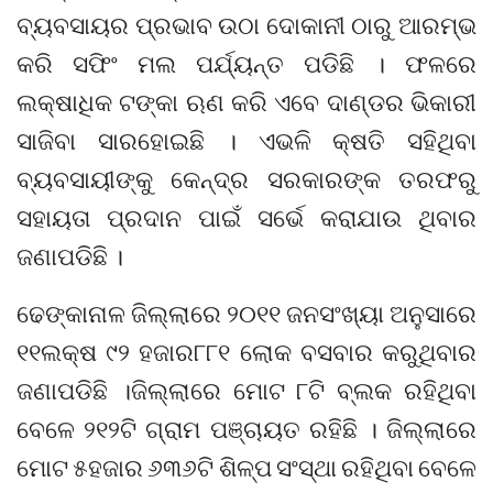
ବ୍ୟବସାୟର ପ୍ରଭାବ ଉଠା ଦୋକାନୀ ଠାରୁ ଆରମ୍ଭ
କରି ସଫିଂ ମଲ ପର୍ଯ୍ୟନ୍ତ ପଡିଛି । ଫଳରେ
ଲକ୍ଷାଧିକ ଟଙ୍କା ଋଣ କରି ଏବେ ଦାଣ୍ଡର ଭିକାରୀ
ସାଜିବା ସାରହୋଇଛି । ଏଭଳି କ୍ଷତି ସହିଥିବା
ବ୍ୟବସାୟୀଙ୍କୁ କେନ୍ଦ୍ର ସରକାରଙ୍କ ତରଫରୁ
ସହାୟତା ପ୍ରଦାନ ପାଇଁ ସର୍ଭେ କରାଯାଉ ଥିବାର
ଜଣାପଡିଛି ।
ଢେଙ୍କାନାଳ ଜିଲ୍ଲାରେ ୨୦୧୧ ଜନସଂଖ୍ୟା ଅନୁସାରେ
୧୧ଲକ୍ଷ ୯୨ ହଜାର୮୮୧ ଲୋକ ବସବାର କରୁଥିବାର
ଜଣାପଡିଛି ।ଜିଲ୍ଲାରେ ମୋଟ ୮ଟି ବ୍ଲକ ରହିଥିବା
ବେଳେ ୨୧୨ଟି ଗ୍ରାମ ପଞ୍ଚାୟତ ରହିଛି । ଜିଲ୍ଲାରେ
ମୋଟ ୫ହଜାର ୬୩୬ଟି ଶିଳ୍ପ ସଂସ୍ଥା ରହିଥିବା ବେଳେ