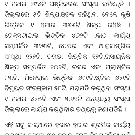
୧ ହଜାର ୨୯୪ଟି ପଞ୍ଜିକରଣ ସଂସ୍ଥା ରହିଛନ୍ତି ।
ଜିଲ୍ଲାରେ ୫ଟି ଶିଳ୍ପାଞ୍ଚଳ ରହିଥିବା ବେଳେ କୃଷି
ଭିତ୍ତିକ ୧ ହଜାର ୩୭୬ଟି ଶିଳ୍ପ ରହିଛି ।
ଟେକ୍ସଟାଇଲ ଭିତ୍ତିକ ୪୬୨ଟି ,କାଠ କାର୍ଯ୍ୟ
ସମ୍ପର୍କିତ ୩୨୩ଟି, ପେପର ଏବଂ ଆନୁସାଙ୍ଗିକ
ସଂସ୍ଥା ୧୨୨ଟି, ଚମଡା ଭିତ୍ତିକ ୧୨ଟି,ରାସାୟନିକ
ଶିଳ୍ପ ସମ୍ପର୍କିତ ୧୦୨ଟି, ରବର ଏବଂ ପ୍ଲାଷ୍ଟିକ
୮୩ଟି, ମିନେରାଲ ଭିତ୍ତିକ ୬୯୧ଟି,ଷ୍ଟିଲ ୬୨୧ଟି
ବିଦ୍ୟୁତ ସଂରଞ୍ଜାମ ୫୮ଟି, ମରାମତି କରୁଥିବା ସଂସ୍ଥା
୧ ହଜାର ୪୨୫ଟି ଏବଂ ୩୬୧ଟି ଅନ୍ୟାନ୍ୟ ସଂସ୍ଥା
ଜିଲ୍ଲାରେ କାର୍ଯ୍ୟ କରୁଥିବାର ତଥ୍ୟରୁ ଜଣାପଡିଛି ।
ଏହି ସବୁ ସଂସ୍ଥାରେ ହଜାର ହଜାର ଶ୍ରମିକ କାର୍ଯ୍ୟ