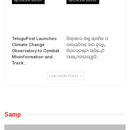
ସ୍ପେସିଆଲ ରିପୋର୍ଟ
ସ୍ପେସିଆଲ ରିପୋର୍ଟ
TeluguPost Launches
ଜିଲ୍ଲାରେ ଶିଶୁ ଶ୍ରମିକ ଓ
Climate Change
ବାଲ୍ୟବିବାହ ହାର ବୃଦ୍ଧି,
Observatory to Combat
ନିରବଦ୍ରଷ୍ଟା ସାଜିଛନ୍ତି
Misinformation and
ଆଶା,ଅଙ୍ଗନୱାଡି…
Track…
LOAD MORE POSTS
Samp