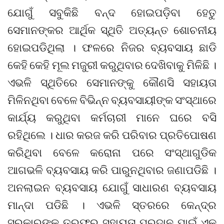
ଯୋଗୁଁ ସବୁକିଛି ବନ୍ଦ ହୋଇପଡ଼ିବା ହେତୁ
ସେମାନଙ୍କର ଆର୍ଥିକ ସ୍ଥିତି ଅତ୍ୟନ୍ତ ଶୋଚନୀୟ
ହୋଇପଡିଥିଲା । ଫଳରେ ନିଜର ବ୍ୟବସାୟ ଛାଡି
କେହି କେହି ମୂଲ ମଜୁରୀ କରୁଥିବାର ଦେଖିବାକୁ ମିଳିଛି ।
ଏଭଳି ସ୍ଥିତିରେ ସେମାନଙ୍କୁ କୌଣସି ସହାୟତା
ମିଳିନଥିବା ବେଳେ ବିଭିନ୍ନ ବ୍ୟବସାୟୀଙ୍କ ସଂସ୍ଥାରେ
କାର୍ଯ୍ୟ କରୁଥିବା କର୍ମଚାରୀ ମାନେ ଘରେ ବସି
ରହିଥିଲେ । ଧାର କରଜ କରି ପରିବାର ପ୍ରତିପୋଷଣ
କରିଥିବା ବେଳେ କରୋନା ପରେ ସଂସ୍ଥାଗୁଡିକ
ଆଗଭଳି ବ୍ୟବସାୟ କରି ପାରୁନଥିବାର ଜଣାପଡିଛି ।
ଅନଲାଇନ ବ୍ୟବସାୟ ଯୋଗୁଁ ସାଧାରଣ ବ୍ୟବସାୟ
ମାନ୍ଦା ପଡିଛି । ଏଭଳି ସ୍ତରରେ କେନ୍ଦ୍ର
ସରକାରଙ୍କ ତରଫରୁ ସହାୟତା ପ୍ରଦାନ ପାଇଁ ଏକ