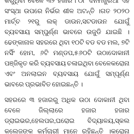
କରୁଥିବା ବେଳେ ୩୨ ହଜାର ୮୦୮ ଦିନମଜୁରିଆ ଏହି
ସଂସ୍ଥା ଉପରେ ନିର୍ଭର ଶୀଳ ଅଟନ୍ତି ।ଗତ ୨୦୨୦
ମାର୍ଚ୍ଚ ୨୧ରୁ ଲକ୍ ଡାଉନ,ସଟଡାଉନ ଯୋଗୁଁ
ବ୍ୟବସାୟ ସମ୍ପୁର୍ଣ୍ଣ ଭାବରେ ଉଜୁଡି ଯାଇଛି ।
ଢେଙ୍କାନାଳ ସହରରେ ଥିବା ୧୦ଟି ବଡ ବଡ ମଲ, ୭ଟି
ନର୍ସିଂ ହୋମ, ୬ଟି ମଣ୍ଡପ,୫୬୦ଟି ଉଠାଦୋକାନୀ
ପଞ୍ଜିକୃତ କରି ବ୍ୟବସାୟ ଚଳାଇଥିବା ବେଳେକରୋନା
ଏବଂ ଅନଲାଇନ ବ୍ୟବସାୟ ଯୋଗୁଁ ସମ୍ପୂର୍ଣ୍ଣ
ଭାବରେ ପ୍ରଭାବିତ ହୋଇଛନ୍ତି ।
ସହରରେ ୩ ହଜାରରୁ ଅଧିକ ଉଠା ଦୋକାନୀ ଥିବା
ବେଳେ ଜିଲ୍ଲାରେ ହଜାର ହଜାର
ଡ୍ରାଇଭର,ହେଲପର,ଘରୋଇ ବିଦ୍ୟାଳୟ,ସ୍କଲ
କଲେଜଙ୍କ କର୍ମଚାରୀ ମାନେ ରହିଛନ୍ତି ।କରୋନା