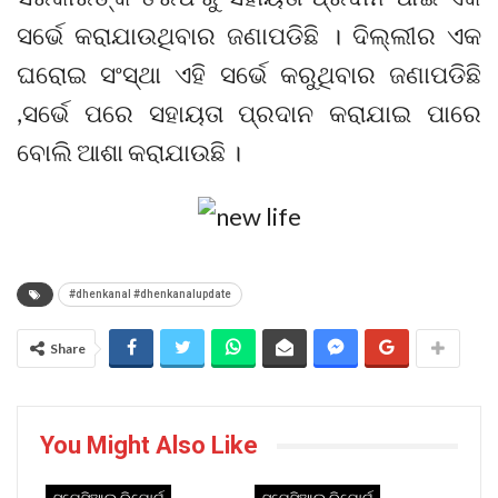
ସର୍ଭେ କରାଯାଉଥିବାର ଜଣାପଡିଛି । ଦିଲ୍ଲୀର ଏକ
ଘରୋଇ ସଂସ୍ଥା ଏହି ସର୍ଭେ କରୁଥିବାର ଜଣାପଡିଛି
,ସର୍ଭେ ପରେ ସହାୟତା ପ୍ରଦାନ କରାଯାଇ ପାରେ
ବୋଲି ଆଶା କରାଯାଉଛି ।
#dhenkanal #dhenkanalupdate
Share
You Might Also Like