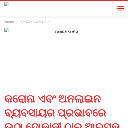
Home
ସ୍ପେସିଆଲ ରିପୋର୍ଟ
କରୋନା ଏବଂ ଅନଲାଇନ
ବ୍ୟବସାୟର ପ୍ରଭାବରେ
ଉଠା ଦୋକାନୀ ଠାରୁ ଆରମ୍ଭ