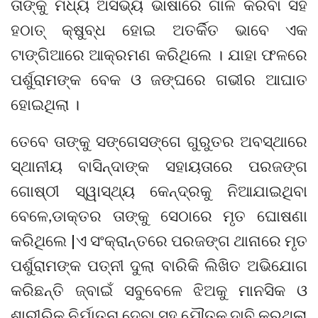
ତାଙ୍କୁ ମଧ୍ୟ ଅସଭ୍ୟ ଭାଷାରେ ଗାଳି କରିବା ସହ
ହଠାତ୍ କ୍ଷୁବ୍ଧ ହୋଇ ଅତର୍କିତ ଭାବେ ଏକ
ଟାଙ୍ଗିଆରେ ଆକ୍ରମଣ କରିଥିଲେ । ଯାହା ଫଳରେ
ପର୍ଶୁରାମଙ୍କ ବେକ ଓ ଜଙ୍ଘରେ ଗଭୀର ଆଘାତ
ହୋଇଥିଲା ।
ତେବେ ତାଙ୍କୁ ସଙ୍ଗେସଙ୍ଗେ ଗୁରୁତର ଅବସ୍ଥାରେ
ସ୍ଥାନୀୟ ବାସିନ୍ଦାଙ୍କ ସହାୟତାରେ ପରଜଙ୍ଗ
ଗୋଷ୍ଠୀ ସ୍ୱାସ୍ଥ୍ୟ କେନ୍ଦ୍ରକୁ ନିଆଯାଇଥିବା
ବେଳେ,ଡାକ୍ତର ତାଙ୍କୁ ସେଠାରେ ମୃତ ଘୋଷଣା
କରିଥିଲେ |ଏ ସଂକ୍ରାନ୍ତରେ ପରଜଙ୍ଗ ଥାନାରେ ମୃତ
ପର୍ଶୁରାମଙ୍କ ପତ୍ନୀ ଦୁଲା ବାରିକି ଲିଖିତ ଅଭିଯୋଗ
କରିଛନ୍ତି ଜ୍ବାଇଁ ସବୁବେଳେ ଝିଅକୁ ମାନସିକ ଓ
ଶାରୀରିକ ନିର୍ଯାତନା ଦେବା ସହ ଯୌତୁକ ଦାବି କରୁଥିଲା