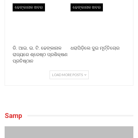
ଢେଙ୍କାନାଳ ଖବର
ଢେଙ୍କାନାଳ ଖବର
ଡି. ଆଇ. ଇ. ଟି. ଢେଙ୍କାନାଳ
ଧରାପିଡ଼ିଲେ ଦୁଇ ମୂର୍ତ୍ତିଚୋର
ରାଜ୍ୟରେ ଶ୍ରେଷ୍ଠ ପ୍ରଶିକ୍ଷଣ
ପ୍ରତିଷ୍ଠାନ
LOAD MORE POSTS
Samp