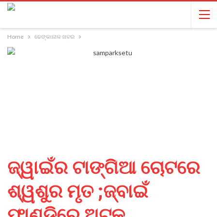
Home
ଢେଙ୍କାନାଳ ଖବର
ଜ୍ୱାଇଁର ଟାଙ୍ଗିଆ ଚୋଟରେ
ଶ୍ୱଶୁର ମୃତ ;ଜ୍ବାଇଁ
ଫାଣ୍ଡିରେ ଅଟକ