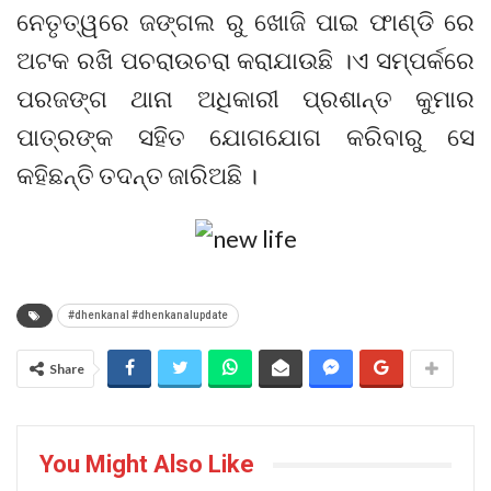
ନେତୃତ୍ୱରେ ଜଙ୍ଗଲ ରୁ ଖୋଜି ପାଇ ଫାଣ୍ଡି ରେ
ଅଟକ ରଖି ପଚରାଉଚରା କରାଯାଉଛି ।ଏ ସମ୍ପର୍କରେ
ପରଜଙ୍ଗ ଥାନା ଅଧିକାରୀ ପ୍ରଶାନ୍ତ କୁମାର
ପାତ୍ରଙ୍କ ସହିତ ଯୋଗଯୋଗ କରିବାରୁ ସେ
କହିଛନ୍ତି ତଦନ୍ତ ଜାରିଅଛି ।
#dhenkanal #dhenkanalupdate
Share
You Might Also Like