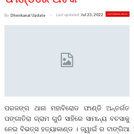
Last updated
Jul 23, 2022
ଢେଙ୍କାନାଳ ଖବର
By
Dhenkanal Update
ପରଜଙ୍ଗ ଥାନା ମହାବିରୋଡ ଫାଣ୍ଡି ଅନ୍ତର୍ଗତ
ପଙ୍ଗାତିରା ଗ୍ରାମ ଗୁଡି ସାହିରେ ସାମାନ୍ୟ ବଚସାକୁ
ନେଇ ବିଭତ୍ସ ହତ୍ୟାକାଣ୍ଡ । ଜ୍ୱାଇଁ ର ଟାଙ୍ଗିଆ