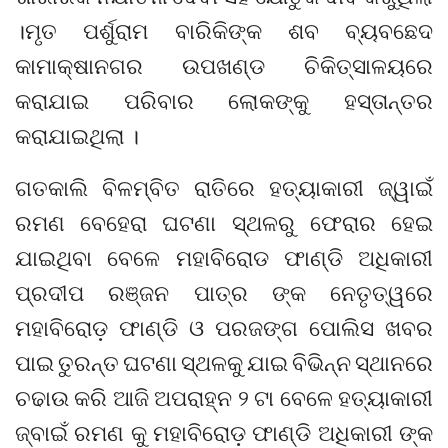
।ମୃତ ପର୍ଶୁରାମ ବାରିକିଙ୍କ ଶବ ବ୍ୟବଛେଦ
କାମାକ୍ଷାନଗର ଉପଖଣ୍ଡ ଚିକିତ୍ସାଳୟରେ
କରାଯାଇ ପରିବାର ଲୋକଙ୍କୁ ହସ୍ତାନ୍ତର
କରାଯାଇଥିଲା ।
ଗତକାଲି ବିଳମ୍ବିତ ରାତିରେ ହତ୍ୟାକାରୀ ଜ୍ୱାଇଁ
ରମଣ ବେହେରା ଘଟଣା ସ୍ଥଳରୁ ଫେରାର ହେଇ
ଯାଇଥିବା ବେଳେ ମହାବିରୋଡ ଫାଣ୍ଡି ଅଧିକାରୀ
ପ୍ରଦୀପ ରଞ୍ଜନ ପାତ୍ର ଙ୍କ ନେତୃତ୍ୱରେ
ମହାବିରୋଡ଼ ଫାଣ୍ଡି ଓ ପରଜଙ୍ଗ ପୋଲିସ ଖବର
ପାଇ ତୁରନ୍ତ ଘଟଣା ସ୍ଥଳକୁ ଯାଇ ବିଭିନ୍ନ ସ୍ଥାନରେ
ଚଢାଉ କରି ଆଜି ଅପରାହ୍ନ ୨ ଟା ବେଳେ ହତ୍ୟାକାରୀ
ଜ୍ବାଇଁ ରମଣ କୁ ମହାବିରୋଡ଼ ଫାଣ୍ଡି ଅଧିକାରୀ ଙ୍କ