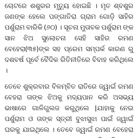
ଚୋଟରେ ଶଶୁରର ମୃତ୍ୟୁ ହୋଇଛି । ମୃତ ଶ୍ବଶୁର
ଜଣଙ୍କ ହେଲେ ପଙ୍ଗାତିରା ଗ୍ରାମ ଗୋଡ଼ି ସାହିର
ପର୍ଶୁରାମ ବାରିକି (୬୦) । ସୂଚନା ମୁତାବକ ପର୍ଶୁରାମ ଙ୍କ
ସାନ ଝିଅ ସୁଲୋଚନା ସେହି ସାହିର ରମଣ
ବେହେରା(୩୫)ଙ୍କ ସହ ପ୍ରେମ ସମ୍ପର୍କ କାରଣ ରୁ
ଦଶବର୍ଷ ପୂର୍ବେ ବୈଦିକ ରିତିନୀତିରେ ବିବାହ କରିଥିଲେ
।
ତେବେ ଶୁକ୍ରବାର ବିଳମ୍ବିତ ରାତିରେ ଜ୍ୱାଇଁ ରମଣ
ବେହରା ତାଙ୍କ ଝିଅକୁ ମଦ୍ୟପାନ କରି ଅସଭ୍ୟ
ଭାଷାରେ ଗାଳିଗୁଲଜ କରୁଥିଲେ |ଯାହାକୁ ନେଇ
ପର୍ଶୁରାମ ଓ ତାଙ୍କ ସ୍ତ୍ରୀ ବୁଝାସୁଝା ପାଇଁ ଜ୍ୱାଇଁ
ଘରକୁ ଯାଇଥିଲେ । ତେବେ ଜ୍ୱାଇଁ ରମଣ ବେହେରା