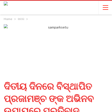
Home
ଖବର
ଦିତୀୟ ଦିନରେ ବିସ୍ଥାପିତ
ପ୍ରଜାମଞ୍ଚ ଙ୍କ ଅଭିନବ
ଉପାୟରେ ପ୍ରତିବାଦ