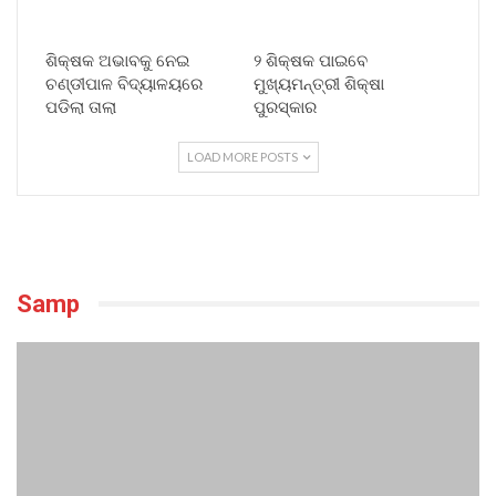
ଶିକ୍ଷକ ଅଭାବକୁ ନେଇ
୨ ଶିକ୍ଷକ ପାଇବେ
ଚଣ୍ଡୀପାଳ ବିଦ୍ୟାଳୟରେ
ମୁଖ୍ୟମନ୍ତ୍ରୀ ଶିକ୍ଷା
ପଡିଲା ତାଲା
ପୁରସ୍କାର
LOAD MORE POSTS
Samp