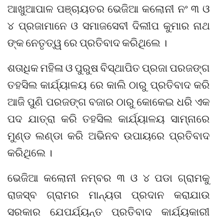
ଆଖୁଆପାଳ ପଞ୍ଚାୟତର ଭେଜିଆ କଲୋନୀ ନଂ ୩ ଓ
୪ ପ୍ରଜାମାନେ ଓ ସମାଜସେବୀ ଦିଲୀପ କୁମାର ନାଥ
ଙ୍କ ନେତୃତ୍ୱ ରେ ପ୍ରତିବାଦ କରିଥିଲେ ।
ଶତାଧିକ ମହିଳା ଓ ପୁରୁଷ ବିସ୍ଥାପିତ ପ୍ରଜା ପରଜଙ୍ଗ
ତହସିଲ କାର୍ଯ୍ୟାଳୟ ରେ କାଲି ଠାରୁ ପ୍ରତିବାଦ କରି
ଆଜି ପୁଣି ପରଜଙ୍ଗ ବଜାର ଠାରୁ କୋକେଇ ଧରି ଏକ
ପଦ ଯାତ୍ରା କରି ତହସିଲ କାର୍ଯ୍ୟାଳୟ ସାମ୍ନାରେ
ମୁଣ୍ଡ ଲଣ୍ଡା କରି ଅଭିନବ ଉପାୟରେ ପ୍ରତିବାଦ
କରିଥିଲେ ।
ଭେଜିଆ କଲୋନୀ ନମ୍ବର ୩ ଓ ୪ ପଡା ଗ୍ରାମକୁ
ରାଜସ୍ବ ଗ୍ରାମର ମାନ୍ୟତା ପ୍ରଦାନ କରାଯାଉ
ସରକାର ଯେପର୍ଯ୍ୟନ୍ତ ପ୍ରତିବାଦ କାର୍ଯ୍ୟକାରୀ