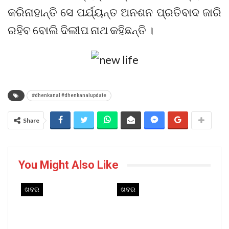
କରିନାହାନ୍ତି ସେ ପର୍ଯ୍ୟନ୍ତ ଅନଶନ ପ୍ରତିବାଦ ଜାରି
ରହିବ ବୋଲି ଦିଲୀପ ନାଥ କହିଛନ୍ତି ।
#dhenkanal #dhenkanalupdate
Share
You Might Also Like
ଖବର
ଖବର