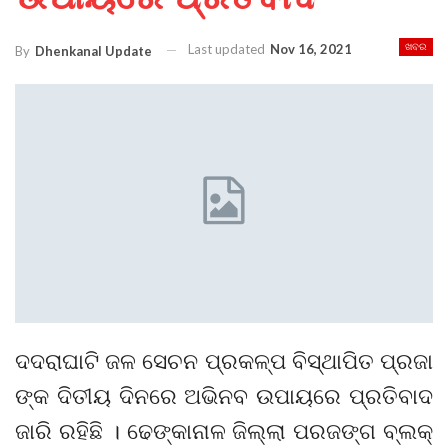
Last updated
Nov 16, 2021
ଖବର
By
Dhenkanal Update
ଦଦରାଘାଟି ଜଳ ସେଚନ ପ୍ରକଳ୍ପ ବିସ୍ଥାପିତ ପ୍ରଜା
ଙ୍କ ଦିତୀୟ ଦିନରେ ଅଭିନବ ଉପାୟରେ ପ୍ରତିବାଦ
ଜାରି ରହିଛି । ଢେଙ୍କାନାଳ ଜିଲ୍ଲା ପରଜଙ୍ଗ ବ୍ଲକ୍