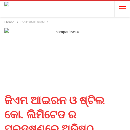
Home
ଢେଙ୍କାନାଳ ଖବର
ଜିଏମ ଆଇରନ ଓ ଷ୍ଟିଲ
କୋ. ଲିମିଟେଡ ର
ପ୍ରଦୂଷଣରେ ଅତିଷ୍ଠ