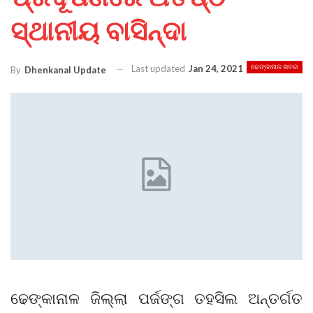
ସ୍ଥାନୀୟ ବାସିନ୍ଦା
Last updated
Jan 24, 2021
ଢେଙ୍କାନାଳ ଖବର
By
Dhenkanal Update
ଢେଙ୍କାନାଳ ଜିଲ୍ଲା ପର୍ଜଙ୍ଗ ତହସିଲ ଅନ୍ତର୍ଗତ