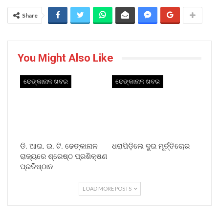
Share
You Might Also Like
ଢେଙ୍କାନାଳ ଖବର
ଢେଙ୍କାନାଳ ଖବର
ଡି. ଆଇ. ଇ. ଟି. ଢେଙ୍କାନାଳ
ଧରାପିଡ଼ିଲେ ଦୁଇ ମୂର୍ତ୍ତିଚୋର
ରାଜ୍ୟରେ ଶ୍ରେଷ୍ଠ ପ୍ରଶିକ୍ଷଣ
ପ୍ରତିଷ୍ଠାନ
LOAD MORE POSTS