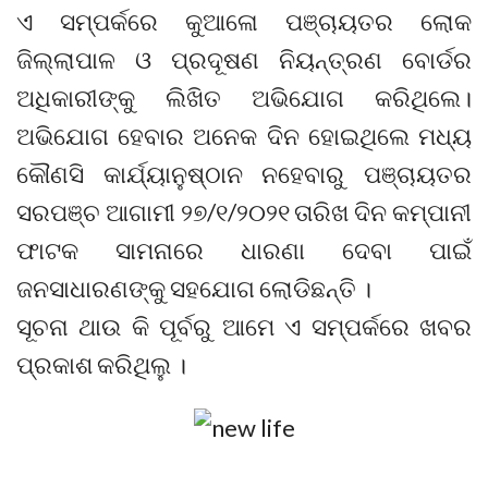
ଏ ସମ୍ପର୍କରେ କୁଆଳୋ ପଞ୍ଚାୟତର ଲୋକ
ଜିଲ୍ଲାପାଳ ଓ ପ୍ରଦୂଷଣ ନିୟନ୍ତ୍ରଣ ବୋର୍ଡର
ଅଧିକାରୀଙ୍କୁ ଲିଖିତ ଅଭିଯୋଗ କରିଥିଲେ।
ଅଭିଯୋଗ ହେବାର ଅନେକ ଦିନ ହୋଇଥିଲେ ମଧ୍ୟ
କୌଣସି କାର୍ଯ୍ୟାନୁଷ୍ଠାନ ନହେବାରୁ ପଞ୍ଚାୟତର
ସରପଞ୍ଚ ଆଗାମୀ ୨୭/୧/୨୦୨୧ ତାରିଖ ଦିନ କମ୍ପାନୀ
ଫାଟକ ସାମନାରେ ଧାରଣା ଦେବା ପାଇଁ
ଜନସାଧାରଣଙ୍କୁ ସହଯୋଗ ଲୋଡିଛନ୍ତି ।
ସୂଚନା ଥାଉ କି ପୂର୍ବରୁ ଆମେ ଏ ସମ୍ପର୍କରେ ଖବର
ପ୍ରକାଶ କରିଥିଲୁ ।