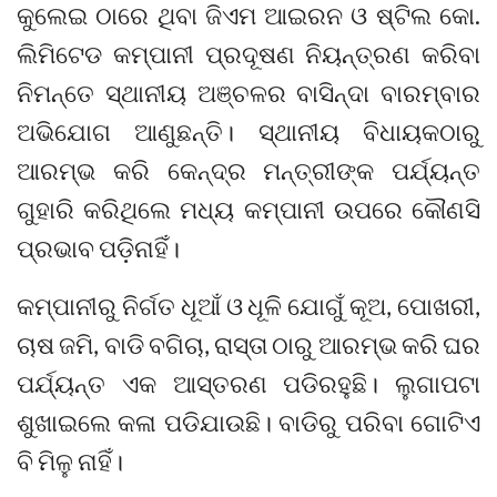
କୁଲେଇ ଠାରେ ଥିବା ଜିଏମ ଆଇରନ ଓ ଷ୍ଟିଲ କୋ.
ଲିମିଟେଡ କମ୍ପାନୀ ପ୍ରଦୂଷଣ ନିୟନ୍ତ୍ରଣ କରିବା
ନିମନ୍ତେ ସ୍ଥାନୀୟ ଅଞ୍ଚଳର ବାସିନ୍ଦା ବାରମ୍ବାର
ଅଭିଯୋଗ ଆଣୁଛନ୍ତି। ସ୍ଥାନୀୟ ବିଧାୟକଠାରୁ
ଆରମ୍ଭ କରି କେନ୍ଦ୍ର ମନ୍ତ୍ରୀଙ୍କ ପର୍ଯ୍ୟନ୍ତ
ଗୁହାରି କରିଥିଲେ ମଧ୍ୟ କମ୍ପାନୀ ଉପରେ କୌଣସି
ପ୍ରଭାବ ପଡ଼ିନାହିଁ।
କମ୍ପାନୀରୁ ନିର୍ଗତ ଧୂଆଁ ଓ ଧୂଳି ଯୋଗୁଁ କୂଅ, ପୋଖରୀ,
ଚାଷ ଜମି, ବାଡି ବଗିଚା, ରାସ୍ତା ଠାରୁ ଆରମ୍ଭ କରି ଘର
ପର୍ଯ୍ୟନ୍ତ ଏକ ଆସ୍ତରଣ ପଡିରହୁଛି। ଲୁଗାପଟା
ଶୁଖାଇଲେ କଳା ପଡିଯାଉଛି। ବାଡିରୁ ପରିବା ଗୋଟିଏ
ବି ମିଳୁ ନାହିଁ।