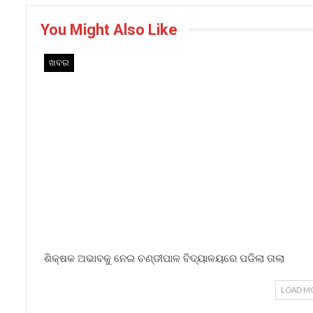
You Might Also Like
ଖବର
ଶିକ୍ଷକ ଅଭାବକୁ ନେଇ ଚଣ୍ଡୀପାଳ ବିଦ୍ୟାଳୟରେ ପଡିଲା ତାଲା
LOAD M