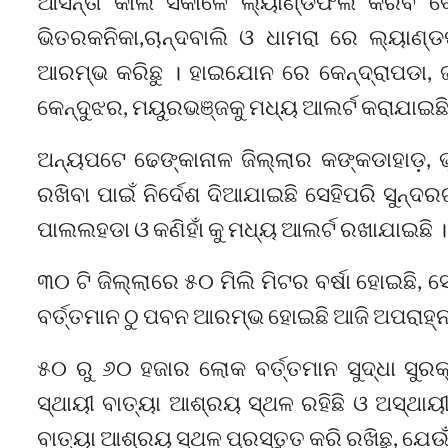
ଆସନ୍ତା କାଲି ସକାଳେ ଲ୍ୟାଣ୍ଡଫଲ କରିବ ବୋ
ଭିତରକନିକା,ଚାନ୍ଦବାଲି ଓ ଧାମରା ରେ ଲ୍ୟା
ଆରମ୍ଭ କରିଛୁ । ହାଇଯୋନ ରେ କେନ୍ଦ୍ରାପଡା, 
କେନ୍ଦୁଝର, ମୟୁରଭଞ୍ଜକୁ ମଧ୍ୟ ଆଲର୍ଟ କରାଯାଇଛି
ଅନ୍ୟପଟେ ଢେଙ୍କାନାଳ ଜିଲ୍ଲାର କଙ୍କଡାହାଡ଼, 
ରଖିବା ପାଇଁ ନିର୍ଦେଶ ଦିଆଯାଇଛି ସେହିପରି ସୁନ
ପାଲଲହଡା ଓ କଣିହାଁ କୁ ମଧ୍ୟ ଆଲର୍ଟ ରଖାଯାଇଛି ।
୩୦ ଟି ଜିଲ୍ଲାରେ ୫୦ ମିଲି ମିଟର ବର୍ଷା ହୋଇଛି, ସ
ବର୍ତ୍ତମାନ ଠୁ ପବନ ଆରମ୍ଭ ହୋଇଛି ଆଜି ଅପରାହ୍ନ
୫୦ ରୁ ୬୦ ହଜାର ଲୋକ ବର୍ତ୍ତମାନ ସୁଦ୍ଧା ସୁରକ୍
ସ୍ଥାୟୀ ବାତ୍ୟା ଆଶ୍ରୟ ସ୍ଥଳ ରହିଛି ଓ ଅସ୍ଥାୟ
ବାତ୍ୟା ଆଶ୍ରୟ ସ୍ଥଳ ପ୍ରସ୍ତୁତ କରି ରଖିଛୁ, ଯେ