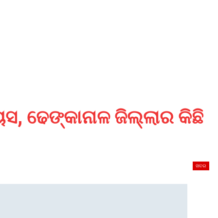
, ଢେଙ୍କାନାଳ ଜିଲ୍ଲାର କିଛି
ଖବର