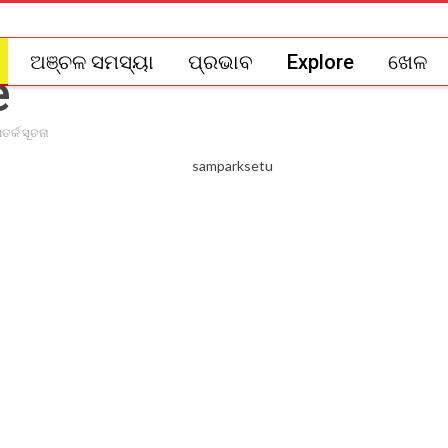
ଅଞ୍ଚଳ ସମସ୍ୟା
ପ୍ରଭାବ
Explore
ଖେଳ
ତର୍କ ସୂଚନା