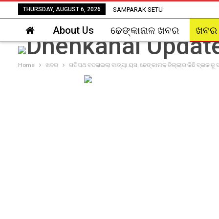
THURSDAY, AUGUST 6, 2026
SAMPARAK SETU
About Us
ଢେଙ୍କାନାଳ ଖବର
ଖବର
Home
ଖବର
ଗତିପଥ ବଦଳାଇଲା ବାତ୍ୟା ୟସ, ଢେଙ୍କାନାଳ ଜିଲ୍ଲାର କିଛି ବ୍ଲକ କୁ ସ