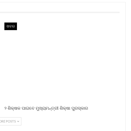
ଖବର
୨ ଶିକ୍ଷକ ପାଇବେ ମୁଖ୍ୟମନ୍ତ୍ରୀ ଶିକ୍ଷା ପୁରସ୍କାର
ORE POSTS