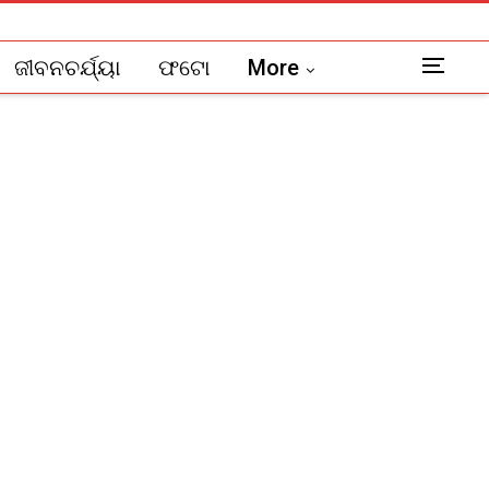
ଜୀବନଚର୍ଯ୍ୟା
ଫଟୋ
More