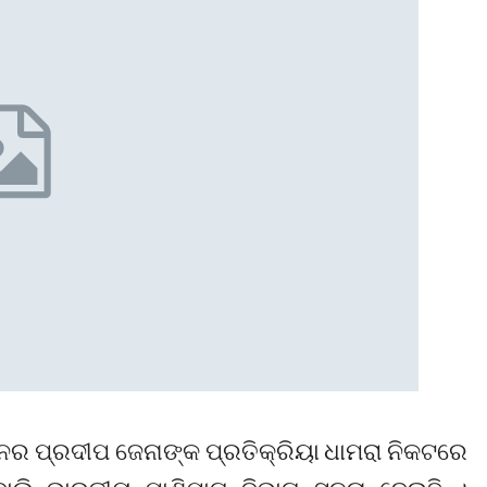
ଶନର ପ୍ରଦୀପ ଜେନାଙ୍କ ପ୍ରତିକ୍ରିୟା ଧାମରା ନିକଟରେ