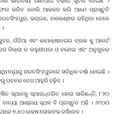
ଲି ଭାରତୀୟ ପାଣିପାଗ ବିଭାଗ ସୂଚନା ଦେଇଛି ।
ଣ୍ଡଫଲ କରିବ ବୋଲି ଆକଳନ କରି ଆମେ ପ୍ରସ୍ତୁତି
ଜଗତସିଂହପୁର, ଭଦ୍ରକ, ବାଲେଶ୍ଵର ରହିଥିବା ବେଳେ
 ।
ଭୁବନ, ଗଁଦିଆ ଏବଂ କାମାକ୍ଷାନଗର ବ୍ଲକ କୁ ଆଲର୍ଟ
୍ଦରଗଡ ଜିଲ୍ଲା ର ଲହୁଣୀପଡା ଓ ବଣେଇ ଏବଂ ଅନୁଗୁଳର
େଥିମଧ୍ୟରୁ ଜଗତସିଂହପୁରରେ ସର୍ବାଧିକ ବର୍ଷା ହୋଇଛି ।
ରୁ ପବନର ବେଗ ଆହୁରି ବଢ଼ିବ ।
ଷିତ ସ୍ଥାନକୁ ସ୍ଥାନାନ୍ତରିତ ହୋଇ ସାରିଛନ୍ତି, ୮୬୦
ୀ ବାତ୍ୟା ଆଶ୍ରୟ ସ୍ଥଳ ବି ପ୍ରସ୍ତୁତ ଅଛି । ୬୯୦୦
ଉଁଥିରେ ୭.୫୦ ଲକ୍ଷ ଲୋକଙ୍କୁ ରଖିହେବ ।