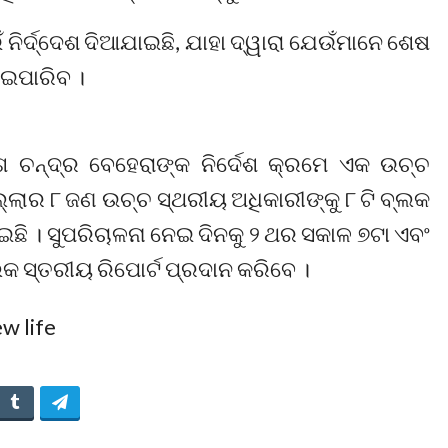
ଁ ନିର୍ଦ୍ଦେଶ ଦିଆଯାଇଛି, ଯାହା ଦ୍ୱାରା ଯେଉଁମାନେ ଶେଷ
ଯାଇପାରିବ ।
ଶ ଚନ୍ଦ୍ର ବେହେରାଙ୍କ ନିର୍ଦେଶ କ୍ରମେ ଏକ ଉଚ୍ଚ
୍ଲାର ୮ ଜଣ ଉଚ୍ଚ ସ୍ଥରୀୟ ଅଧିକାରୀଙ୍କୁ ୮ ଟି ବ୍ଲକ
ି । ସୁପରିଚାଳନା ନେଇ ଦିନକୁ ୨ ଥର ସକାଳ ୭ଟା ଏବଂ
 ସ୍ତରୀୟ ରିପୋର୍ଟ ପ୍ରଦାନ କରିବେ ।