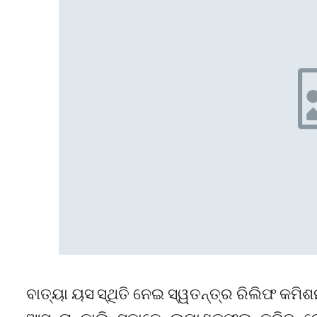
ବାତ୍ୟା ୟସ ସ୍ଥିତି ନେଇ ସ୍ୱତନ୍ତ୍ର ରିଲିଫ କମି