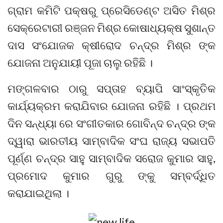
ଗ୍ରାମ କମିଟି ପକ୍ଷରୁ ପ୍ରେସିଡେଣ୍ଟ ଅସିତ ମିଶ୍ର
ସେକ୍ରେଟାରୀ ରଞ୍ଜନ ମିଶ୍ର କୋଷାଧ୍ୟକ୍ଷ ସୁଶାନ୍ତ
ଦାସ ସଂଯୋଜକ କ୍ଷୀରୋଦ ଚନ୍ଦ୍ର ମିଶ୍ର ଙ୍କ
ଯୋଜନା ଅନୁଯାୟୀ ପୂଜା ଚାଲୁ ରହିଛି ।
ମଙ୍ଗଳବାର ଠାରୁ ସପ୍ତାହ ବ୍ୟାପି ସାଂସ୍କୃତିକ
କାର୍ଯ୍ୟକ୍ରମ କରାଯିବାର ଯୋଜନା ରହିଛି । ପ୍ରଥମ
ଦିନ ସନ୍ଧ୍ୟା ରେ ସଂଗୀତକାର ଗୋବିନ୍ଦ ଚନ୍ଦ୍ର ଙ୍କ
ଦ୍ୱାରା ଭାରତୀୟ ସାମ୍ବାଦିକ ସଂଘ ରାଜ୍ୟ ସଭାପତି
ପୂର୍ଣ୍ଣ ଚନ୍ଦ୍ର ସାହୁ ସାମ୍ବାଦିକ ସରୋଜ କୁମାର ସାହୁ,
ପ୍ରମୋଦ କୁମାର ଗୁରୁ ଙ୍କୁ ସମ୍ବର୍ଦ୍ଧିତ
କରାଯାଇଥିଲା ।