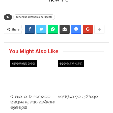
#dhenkanal #dhenkanalupdate
Share
You Might Also Like
ଢେଙ୍କାନାଳ ଖବର
ଢେଙ୍କାନାଳ ଖବର
ଡି. ଆଇ. ଇ. ଟି. ଢେଙ୍କାନାଳ
ଧରାପିଡ଼ିଲେ ଦୁଇ ମୂର୍ତ୍ତିଚୋର
ରାଜ୍ୟରେ ଶ୍ରେଷ୍ଠ ପ୍ରଶିକ୍ଷଣ
ପ୍ରତିଷ୍ଠାନ