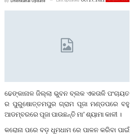
Last updated
Oct 27, 2022
By
Dhenkanal Update
ଢେଙ୍କାନାଳ ଜିଲ୍ଲା ଭୁବନ ବ୍ଲକ ଏକତାଳି ପଂଚାୟତ
ର ପୁରୁଷୋତ୍ତମପୁର ଗ୍ରାମ ପୂଜା ମଣ୍ଡପରେ ବହୁ
ଆଡମ୍ବରରେ ପୂଜା ପାଉଛନ୍ତି ମା’ ଶ୍ୟାମା କାଳୀ ।
କରୋନା ପରେ ବଡ଼ ଧୂମଧାମ ରେ ପାଳନ କରିବା ପାଇଁ