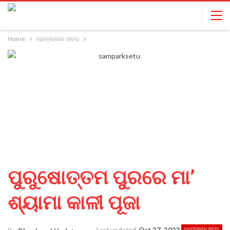
Home
ଢେଙ୍କାନାଳ ଖବର
ପୁରୁଷୋତ୍ତମ ପୁରରେ ମା’
ଶ୍ୟାମା କାଳୀ ପୂଜା
ଢେଙ୍କାନାଳ ଖବର