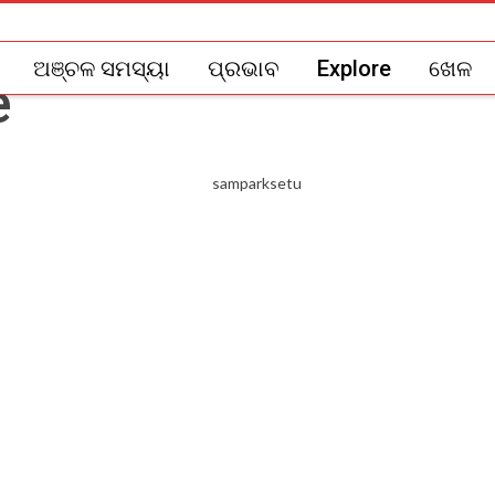
ଅଞ୍ଚଳ ସମସ୍ୟା
ପ୍ରଭାବ
Explore
ଖେଳ