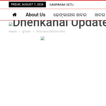
FRIDAY, AUGUST 7, 2026
SAMPARAK SETU
About Us
ଢେଙ୍କାନାଳ ଖବର
ଖବର
Home
ଫୁରସତ
ଫିକା ଲାଗେ ଆଜି ରଜ ମଉଜ