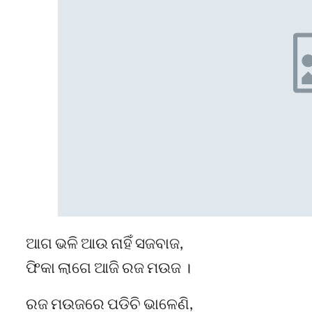
ଆଗ ଭଳି ଆଉ ନାହିଁ ସଜବାଜ,
ଫିକା ଲାଗେ ଆଜି ରଜ ମଉଜ ।
ରଜ ମଉଜରେ ପଡିଚି ଭାଳେଣି,