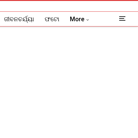
ଜୀବନଚର୍ଯ୍ୟା
ଫଟୋ
More