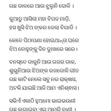
ଗଛ ଡାଳରେ ଆଉ ଝୁଲୁନି ଦୋଳି ।
କୁଆଡୁ ଆସିଲା ମହା ବିପଦ ମାଡ଼ି,
ହସ ଖୁସି ଝିଅ ଙ୍କର ଦେଲା ବିଗାଡି ।
କେତେ ପିଠାପଣା ହୋଇଥାନ୍ତା ଘରେ
ଝିଅ ବୋହୁଙ୍କୁ ଦିନ ଦୁଃଖରେ ସରେ।
ବନସ୍ତେ ଡାକୁନି ଆଉ ଗଜର ଡାକ,
ଶୁଭୁନିଆଉ ଝିଅଙ୍କ ରଜଦୋଳି ଗୀତ
ଗଛ କାଟି ନେଲେ ସବୁ ନର ରାକ୍ଷସ,
ଅଟକି ଯାଇଛି ଆଜି ଆମ ଏନିଶ୍ଵାସ।
ସଭିଏଁ ଏକାଠି ହୁଅମୋ ଭାଇଭଉଣୀ
ଗଛ ଲଗାଇବା ଏଇ ଆମରି ବାଣୀ ।