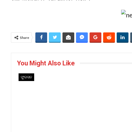
Share
You Might Also Like
ଫୁରସତ