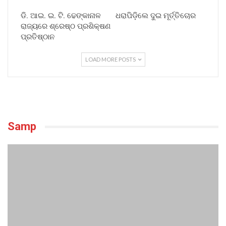
ଡି. ଆଇ. ଇ. ଟି. ଢେଙ୍କାନାଳ
ଧରାପିଡ଼ିଲେ ଦୁଇ ମୂର୍ତ୍ତିଚୋର
ରାଜ୍ୟରେ ଶ୍ରେଷ୍ଠ ପ୍ରଶିକ୍ଷଣ
ପ୍ରତିଷ୍ଠାନ
LOAD MORE POSTS
Samp