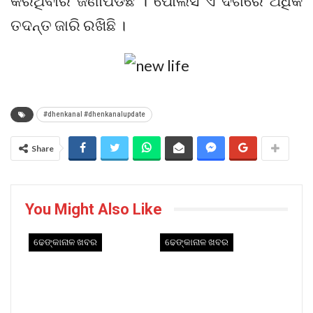
କରିଥିବାର ଜଣାପଡିଛି । ପୋଲିସ ଏ ଦିଗରେ ଅଧିକ
ତଦନ୍ତ ଜାରି ରଖିଛି ।
#dhenkanal #dhenkanalupdate
Share
You Might Also Like
ଢେଙ୍କାନାଳ ଖବର
ଢେଙ୍କାନାଳ ଖବର