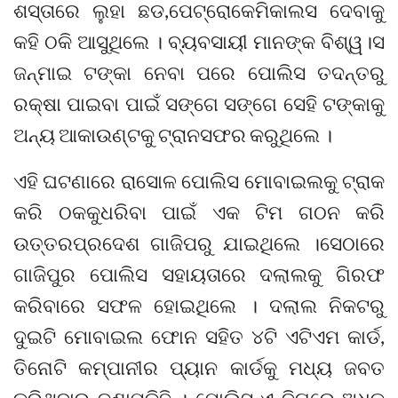
ଶସ୍ତାରେ ଲୁହା ଛଡ,ପେଟ୍ରୋକେମିକାଲସ ଦେବାକୁ
କହି ଠକି ଆସୁଥିଲେ । ବ୍ୟବସାୟୀ ମାନଙ୍କ ବିଶ୍ୱ।ସ
ଜନ୍ମାଇ ଟଙ୍କା ନେବା ପରେ ପୋଲିସ ତଦନ୍ତରୁ
ରକ୍ଷା ପାଇବା ପାଇଁ ସଙ୍ଗେ ସଙ୍ଗେ ସେହି ଟଙ୍କାକୁ
ଅନ୍ୟ ଆକାଉଣ୍ଟକୁ ଟ୍ରାନସଫର କରୁଥିଲେ ।
ଏହି ଘଟଣାରେ ରାସୋଳ ପୋଲିସ ମୋବାଇଲକୁ ଟ୍ରାକ
କରି ଠକକୁଧରିବା ପାଇଁ ଏକ ଟିମ ଗଠନ କରି
ଉତ୍ତରପ୍ରଦେଶ ଗାଜିପରୁ ଯାଇଥିଲେ ।ସେଠାରେ
ଗାଜିପୁର ପୋଲିସ ସହାୟତାରେ ଦଲାଲକୁ ଗିରଫ
କରିବାରେ ସଫଳ ହୋଇଥିଲେ । ଦଲାଲ ନିକଟରୁ
ଦୁଇଟି ମୋବାଇଲ ଫୋନ ସହିତ ୪ଟି ଏଟିଏମ କାର୍ଡ,
ତିନୋଟି କମ୍ପାନୀର ପ୍ୟାନ କାର୍ଡକୁ ମଧ୍ୟ ଜବତ