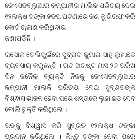
ଜେଏସଡବ୍ଲୁଆର କମ୍ପାନୀର ମାଲିକ ପରିଚୟ ଦେଇ
୧୨ଲକ୍ଷ ଟଙ୍କା ହଡପ ଘଟଣାରେ ଜଣ କୁ ଗିରଫ କରି
କୋର୍ଟ ଚାଲାଣ କରିଥିବାର
ଜଣାପଡିଛି ।
ରାସୋଳ ତେଲିଭୁଇଁରେ ସୁବ୍ରତ କୁମାର ସାହୁ ଲୁହାଛଡ
ବ୍ୟବସାୟ କରୁଛନ୍ତି । ଗତ ଅଗଷ୍ଟ ମାସ ୨୬ ତାରିଖ
ଦିନ ଜନୈକ ବ୍ୟକ୍ତି ନିଜକୁ ଜେଏସଡବ୍ଲୁଆର
କମ୍ପାନୀ ମାଲକି ପରିଚୟ ଦେଇ ସୁବ୍ରତଙ୍କ
ବିଶ୍ଵାସ ଭାଜନ ହେବା ପରେ ଶସ୍ତାରେ ଲୁହା ଛଡ ଦେବ
ବୋଲି ଚୁକ୍ତି କରିଥିଲେ ।
ତାଙ୍କୁ ବିଶ୍ୱାସ କରି ସୁବ୍ରତ ୧୨ଲକ୍ଷ ଟଙ୍କା
ପ୍ରଦାନ କରିଥିଲେ । କିନ୍ତୁ ଟଙ୍କା ନେବା ପରେ