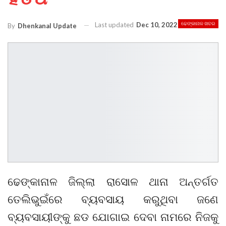
Last updated
Dec 10, 2022
ଢେଙ୍କାନାଳ ଖବର
By
Dhenkanal Update
ଢେଙ୍କାନାଳ ଜିଲ୍ଲା ରାସୋଳ ଥାନା ଅନ୍ତର୍ଗତ
ତେଲିଭୁଇଁରେ ବ୍ୟବସାୟ କରୁଥିବା ଜଣେ
ବ୍ୟବସାୟୀଙ୍କୁ ଛଡ ଯୋଗାଇ ଦେବା ନାମରେ ନିଜକୁ