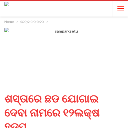
Home
ଢେଙ୍କାନାଳ ଖବର
ଶସ୍ତାରେ ଛଡ ଯୋଗାଇ
ଦେବା ନାମରେ ୧୨ଲକ୍ଷ
ହଡପ