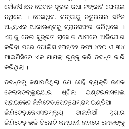
କୌଣସି ଛଡ ଦେବାତ ଦୂରର କଥା ଟଙ୍କାବି ଫେରାଇ
ନଥିଲେ । ନେଇଥିବା ଟଙ୍କାକୁ ଚତୁରତାର ସହିତ
ଅନ୍ୟଏକ ଆକାଉଣ୍ଟକୁ ଟ୍ରାନସଫର କରିଥିଲେ ।
ଏହାକୁ ନେଇ ସୁବ୍ରତ ରାସୋଳ ଥାନାରେ ଅଭିଯୋଗ
କରିବା ପରେ ପୋଲିସ ୧୩୧/୨୨ ଦଫା ୪୨୦ ଓ ୩୪
ଆଇପିସିରେ ଏକ ମାମଲା ରୁଜ୍ଜୁ କରି ତଦନ୍ତ ଜାରି
କରିଥିଲା ।
ତଦନ୍ତରୁ ଜଣାପଡିଥିଲା ଯେ ସେହି ବ୍ୟକ୍ତି ଜଣକ
ଜେଲସଡବ୍ଲ୍ୟୁଆର ଷ୍ଟିଲ ଇଣ୍ଟରନାସନାଲ
ପ୍ରାଇଭେଟ ଲିମିଟେଡ,ପେଟ୍ରୋବ୍ରାସ ଇଣ୍ଡିଆ
ଲିମିଟେଡ଼,ଜେଏସଡବ୍ଲ୍ୟୁ ଡାଲମିଆଁ ସୁଗାର
ଲିମିଟେଡ଼ ଭଳି ତିନୋଟି କମ୍ପାନୀ ନାମରେ ଲୋକଙ୍କୁ