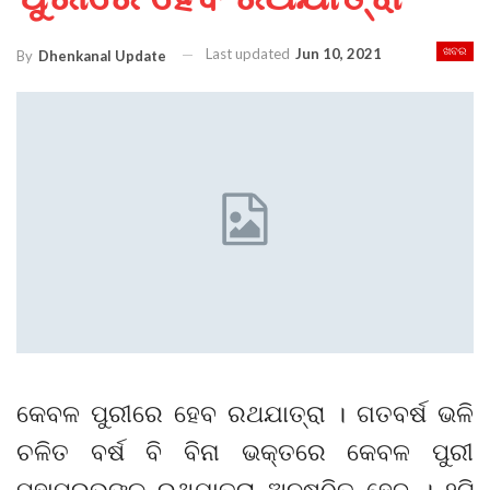
Last updated
Jun 10, 2021
ଖବର
By
Dhenkanal Update
କେବଳ ପୁରୀରେ ହେବ ରଥଯାତ୍ରା । ଗତବର୍ଷ ଭଳି
ଚଳିତ ବର୍ଷ ବି ବିନା ଭକ୍ତରେ କେବଳ ପୁରୀ
ମହାପ୍ରଭୁଙ୍କ ରଥଯାତ୍ରା ଅନୁଷ୍ଠିତ ହେବ । ୨ଟି