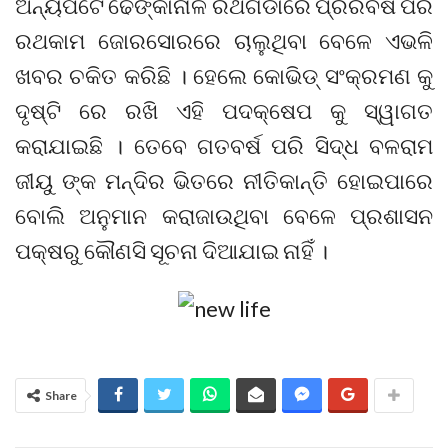
ଅନ୍ୟପଟେ ଢେଙ୍କାନାଳ ରଥଗଡାରେ ପ୍ରରିବର୍ଷ ପରି
ରଥକାମ ଜୋରସୋରରେ ଚାଲୁଥିବା ବେଳେ ଏଭଳି
ଖବର ଚକିତ କରିଛି । ହେଲେ କୋଭିଡ୍ ସଂକ୍ରମଣ କୁ
ଦୃଷ୍ଟି ରେ ରଖି ଏହି ପଦକ୍ଷେପ କୁ ସ୍ୱାଗତ
କରାଯାଇଛି । ତେବେ ଗତବର୍ଷ ପରି ସିଦ୍ଧ ବଳରାମ
ଜୀୟୁ ଙ୍କ ମନ୍ଦିର ଭିତରେ ନୀତିକାନ୍ତି ହୋଇପାରେ
ବୋଲି ଅନୁମାନ କରାଜାଉଥିବା ବେଳେ ପ୍ରଶାସନ
ପକ୍ଷରୁ କୌଣସି ସୂଚନା ଦିଆଯାଇ ନାହିଁ ।
Share