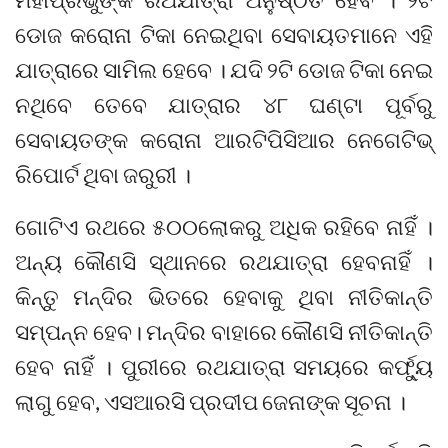
ଡୋଜ କରୋନା ଟିକା ନେଇଥିବା ସେବାୟତମାନେ ଏହି
ଯାତ୍ରାରେ ସାମିଲ ହେବେ । ଯଦି ୨ଟି ଡୋଜ ଟିକା ନେଇ
ନଥିବେ ତେବେ ଯାତ୍ରାର ୪୮ ଘଣ୍ଟା ପୂର୍ବରୁ
ସେବାୟତଙ୍କ କରୋନା ଆରଟିପିସିଆର ନେଗେଟିଭ୍
ରିପୋର୍ଟ ଥିବା ଜରୁରୀ ।
ଗୋଟିଏ ରଥରେ ୫୦୦ଲୋକରୁ ଅଧିକ ରହିବେ ନାହିଁ ।
ଅନ୍ୟ କୌଣସି ସ୍ଥାନରେ ରଥଯାତ୍ରା ହେବନାହିଁ ।
କିନ୍ତୁ ମନ୍ଦିର ଭିତରେ ହେବାକୁ ଥିବା ନୀତିକାନ୍ତି
ସମ୍ପନ୍ନ ହେବ। ମନ୍ଦିର ବାହାରେ କୌଣସି ନୀତିକାନ୍ତି
ହେବ ନାହିଁ । ପୁରୀରେ ରଥଯାତ୍ରା ସମୟରେ କର୍ଫ୍ୟୁ
ଲାଗୁ ହେବ, ଏସଆରସି ପ୍ରଦୀପ ଜେନାଙ୍କ ସୂଚନା ।