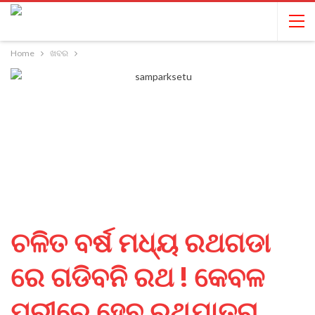
Home
ଖବର
ଚଳିତ ବର୍ଷ ମଧ୍ୟ ରଥଗଡା
ରେ ଗଡିବନି ରଥ ! କେବଳ
ପୁରୀରେ ହେବ ରଥଯାତ୍ରା