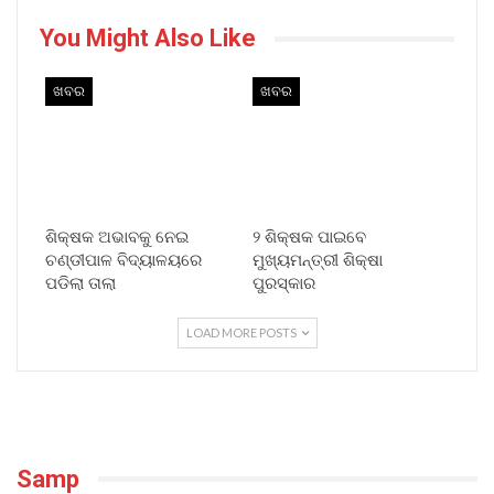
You Might Also Like
ଖବର
ଖବର
ଶିକ୍ଷକ ଅଭାବକୁ ନେଇ
୨ ଶିକ୍ଷକ ପାଇବେ
ଚଣ୍ଡୀପାଳ ବିଦ୍ୟାଳୟରେ
ମୁଖ୍ୟମନ୍ତ୍ରୀ ଶିକ୍ଷା
ପଡିଲା ତାଲା
ପୁରସ୍କାର
LOAD MORE POSTS
Samp