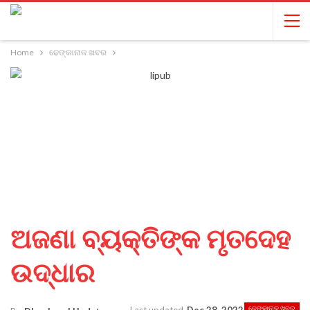
Home
ଢେଙ୍କାନାଳ ଖବର
ଅଜଣା ବ୍ୟକ୍ତିଙ୍କ ମୃତଦେହ
ଉଦ୍ଧାର
ଢେଙ୍କାନାଳ ଖବର