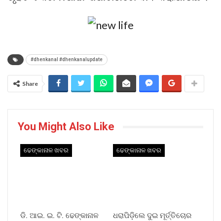
#dhenkanal #dhenkanalupdate
Share
You Might Also Like
ଢେଙ୍କାନାଳ ଖବର
ଢେଙ୍କାନାଳ ଖବର
ଡି. ଆଇ. ଇ. ଟି. ଢେଙ୍କାନାଳ
ଧରାପିଡ଼ିଲେ ଦୁଇ ମୂର୍ତ୍ତିଚୋର