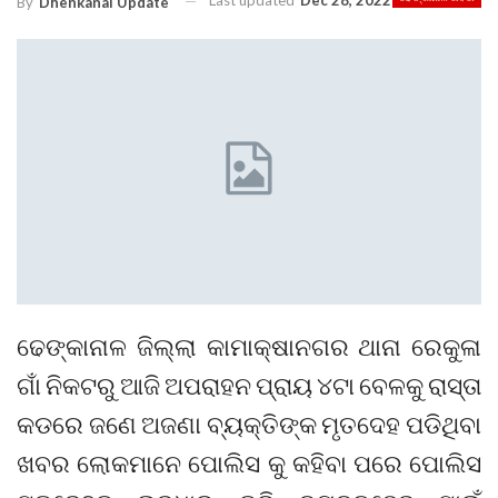
Last updated
Dec 28, 2022
By
Dhenkanal Update
ଢେଙ୍କାନାଳ ଜିଲ୍ଲା କାମାକ୍ଷାନଗର ଥାନା ରେକୁଳା
ଗାଁ ନିକଟରୁ ଆଜି ଅପରାହନ ପ୍ରାୟ ୪ଟା ବେଳକୁ ରାସ୍ତା
କଡରେ ଜଣେ ଅଜଣା ବ୍ୟକ୍ତିଙ୍କ ମୃତଦେହ ପଡିଥିବା
ଖବର ଲୋକମାନେ ପୋଲିସ କୁ କହିବା ପରେ ପୋଲିସ