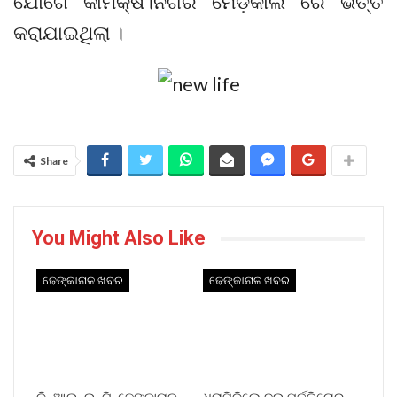
ଯୋଗେ କାମକ୍ଷ।ନଗର ମେଡ଼ିକାଲ ରେ ଭର୍ତ୍ତି
କରାଯାଇଥିଲା ।
Share
You Might Also Like
ଢେଙ୍କାନାଳ ଖବର
ଢେଙ୍କାନାଳ ଖବର