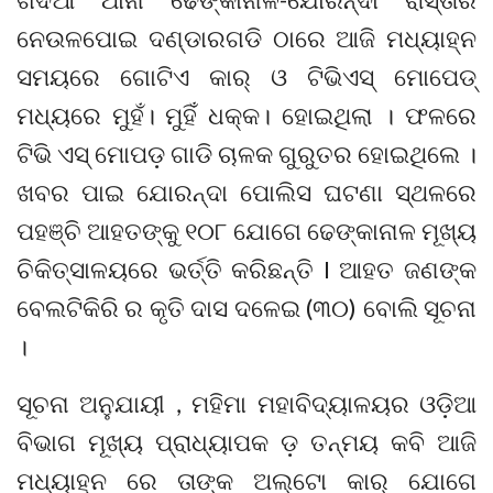
ନେଉଳପୋଇ ଦଣ୍ଡାରଗଡି ଠାରେ ଆଜି ମଧ୍ୟାହ୍ନ
ସମୟରେ ଗୋଟିଏ କାର୍ ଓ ଟିଭିଏସ୍ ମୋପେଡ୍
ମଧ୍ୟରେ ମୁହଁ। ମୁହିଁ ଧକ୍କ। ହୋଇଥିଲା । ଫଳରେ
ଟିଭି ଏସ୍‌ ମୋପଡ଼ ଗାଡି ଚାଳକ ଗୁରୁତର ହୋଇଥିଲେ ।
ଖବର ପାଇ ଯୋରନ୍ଦା ପୋଲିସ ଘଟଣା ସ୍ଥଳରେ
ପହଞ୍ଚି ଆହତଙ୍କୁ ୧୦୮ ଯୋଗେ ଢେଙ୍କାନାଳ ମୂଖ୍ୟ
ଚିକିତ୍ସାଳୟରେ ଭର୍ତ୍ତି କରିଛନ୍ତି I ଆହତ ଜଣଙ୍କ
ବେଲଟିକିରି ର କୃତି ଦାସ ଦଳେଇ (୩୦) ବୋଲି ସୂଚନା
।
ସୂଚନା ଅନୁଯାୟୀ , ମହିମା ମହାବିଦ୍ୟାଳୟର ଓଡ଼ିଆ
ବିଭାଗ ମୂଖ୍ୟ ପ୍ରାଧ୍ୟାପକ ଡ଼ ତନ୍ମୟ କବି ଆଜି
ମଧ୍ୟାହ୍ନ ରେ ତାଙ୍କ ଅଲ୍ଟୋ କାର୍ ଯୋଗେ