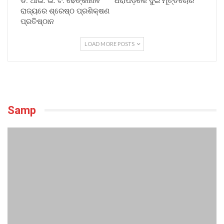
ଡି. ଆଇ. ଇ. ଟି. ଢେଙ୍କାନାଳ
ଧରାପିଡ଼ିଲେ ଦୁଇ ମୂର୍ତ୍ତିଚୋର
ରାଜ୍ୟରେ ଶ୍ରେଷ୍ଠ ପ୍ରଶିକ୍ଷଣ
ପ୍ରତିଷ୍ଠାନ
LOAD MORE POSTS
Samp