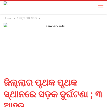
Home
ଢେଙ୍କାନାଳ ଖବର
ଜିଲ୍ଲାର ପୃଥକ ପୃଥକ
ସ୍ଥାନରେ ସଡ଼କ ଦୁର୍ଘଟଣା ; ୩
ଆହତ