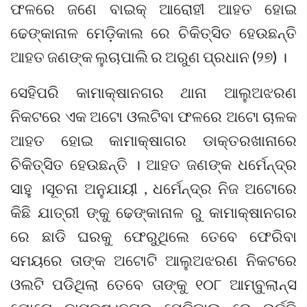
ଫଳରେ ଜଣେ ବାଇକ୍ ଆରୋହୀ ଆହତ ହୋଇ
ଢେଙ୍କାନାଳ ମେଡ଼ିକାଲ ରେ ଚିକିତ୍ସିତ ହେଉଛନ୍ତି
ଆହତ ଜଣଙ୍କ ଲୁଚାପାଲି ର ଅରୁଣ ପ୍ରଧାନ (୨୭) ।
ସେହିପରି କାମାକ୍ଷାନଗର ଥାନା ଆଲୁଅଝରଣ
ନିକଟରେ ଏକ ଅଟୋ ଓଲଟିବା ଫଳରେ ଅଟୋ ଚାଳକ
ଆହତ ହୋଇ କାମାକ୍ଷାଗର ଡାକ୍ତରଖାନାରେ
ଚିକିତ୍ସିତ ହେଉଛନ୍ତି । ଆହତ ଜଣଙ୍କ ଧର୍ମେନ୍ଦ୍ର
ସାହୁ ।ସୂଚନା ଅନୁଯାୟୀ , ଧର୍ମେନ୍ଦ୍ର ନିଜ ଅଟୋରେ
କିଛି ଯାତ୍ରୀ ଙ୍କୁ ଢେଙ୍କାନାଳ ରୁ କାମାକ୍ଷାନଗର
ରେ ଛାଡି ଘରକୁ ଫେରୁଥିଲେ ତେବେ ଫେରିବା
ସମୟରେ ତାଙ୍କ ଅଟୋଟି ଆଲୁଅଝରଣ ନିକଟରେ
ଓଲଟି ପଡିଥିଲା ତେବେ ତାଙ୍କୁ ୧୦୮ ଆମ୍ବୁଲାନ୍ସ