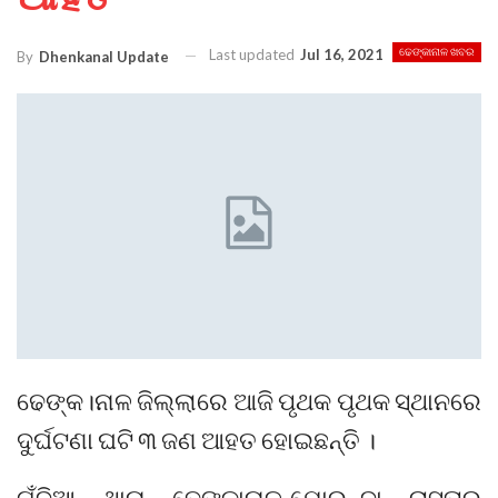
Last updated
Jul 16, 2021
ଢେଙ୍କାନାଳ ଖବର
By
Dhenkanal Update
ଢେଙ୍କ।ନାଳ ଜିଲ୍ଲାରେ ଆଜି ପୃଥକ ପୃଥକ ସ୍ଥାନରେ
ଦୁର୍ଘଟଣା ଘଟି ୩ ଜଣ ଆହତ ହୋଇଛନ୍ତି ।
ଗଁଦିଆ ଥାନା ଢେଙ୍କାନାଳ-ଯୋରନ୍ଦା ରାସ୍ତାର