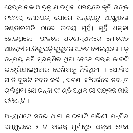
ଢେଙ୍କାନାଳ ଆଡ଼କୁ ଯାଉଥିବା ସମୟରେ କୃତି ତାଙ୍କ
ଟିଭିଏସ୍ ମୋପେଡ୍ ଯୋଗେ ଅନ୍ୟପଟୁ ଆସୁଥିଲେ
ଦଣ୍ଡାରଗଡି ଠାରେ ଉଭୟ ମୁହଁ। ମୁହିଁ ଧକ୍କା
ହୋଇଥିଲେ ।ଫଳରେ ଘଟଣାସ୍ଥଳରେ ମୋପେଡ
ଆରୋହୀ ଗାଡିରୁ ପଡ଼ି ଗୁରୁତର ଆହତ ହୋଇଥିଲେ । ଡ଼
ତନ୍ମୟ କବି ସୁରକ୍ଷିତ ଥିବା ବେଳେ ତାଙ୍କ କାରଟି
ଭାଙ୍ଗିଯାଇଥିବାର ଦେଖିବାକୁ ମିଳିଥିଲା । ପୋଲିସ
ଗାଡି ଦୁଇଟି ଜବତ କରି , ଘଟଣା ସ°ପର୍କରେ ତଦନ୍ତ
ଚାଲିଥିବା ଯୋରନ୍ଦା ଫାଣ୍ଡି ଅଧିକାରୀ ପଙ୍କଜ ମାଝି
କହିଛନ୍ତି ।
ଅନ୍ୟପଟେ ସଦର ଥାନା କାଇମାଟି ତାରିଣୀ ମନ୍ଦିର
ସମ୍ମୁଖରେ ୨ ଟି ବାଇକ୍ ମୁହଁ।ମୁହିଁ ଧକ୍କା ହେବା