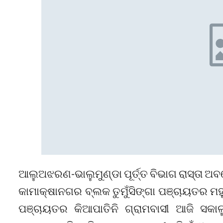
ଆଲୁଅଝରଣ-ଭାଲୁମୁଣ୍ଡା ପୂର୍ତ୍ତ ବିଭାଗ ରାସ୍ତା ଅ
କାମାକ୍ଷାନଗର ବ୍ଲକ ତୁମୁଁସିଙ୍ଗା ପଞ୍ଚାୟତର
ପଞ୍ଚାୟତର କିଆପାତିନି ଗ୍ରାମବାସୀ ଆଜି ସକାଳୁ 