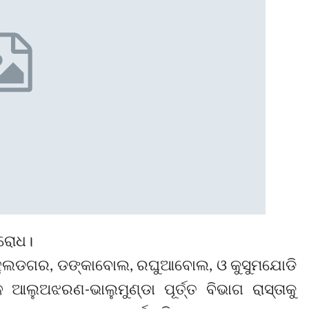
ବରୋଧ।
 ମହୁଲଡଗର, ଡଙ୍କାବୋଲ, ରଘୁଆବୋଲ, ଓ କୁସୁମଯୋଡି
ଆଲୁଅଝରଣ-ଭାଲୁମୁଣ୍ଡା ପୂର୍ତ୍ତ ବିଭାଗ ରାସ୍ତାକୁ