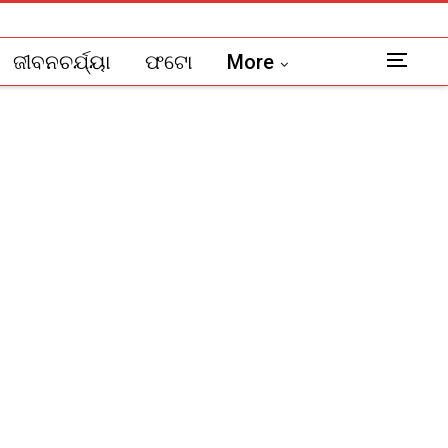
ଜୀବନଚର୍ଯ୍ୟା
ଫଟୋ
More