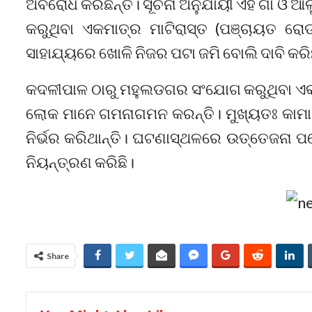
ଅବରୋଧ କରିଛନ୍ତି। ସୂଚନା ଅନୁଯାୟୀ ଏହି ଗାଁ ଓ ଆଲ
କରୁଥିବା ଏକମାତ୍ର ମାଟିରାସ୍ତ (ପଞ୍ଚାୟତ ରୋଡ)
ସାହାଯ୍ୟରେ ଖୋଳି ନିଜର ପଟା ଜମି ବୋଲି ଦାବି କରି
କଦଳୀପାଳ ଠାରୁ ମହୁଲଡଗର ସଂଯୋଗ କରୁଥିବା ଏକମା
ଲୋକ ମାନେ ଗମନାଗମନ କରନ୍ତି। ମୁଖ୍ୟତଃ କାମାକ୍
ନିର୍ଭର କରିଥାନ୍ତି। ଘଟଣାସ୍ଥଳରେ ଉତ୍ତେଜନା ପରେ 
ନିୟନ୍ତ୍ରଣ କରିଛି।
Share