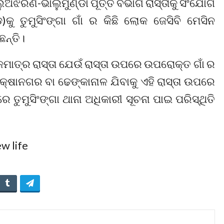
ୁଅଝରଣ-ଭାଲୁମୁଣ୍ଡା ପୂର୍ତ୍ତ ବିଭାଗ ରାସ୍ତାକୁ ସଂଯୋଗ
କୁ ତୁମୁସିଂଙ୍ଗା ଗାଁ ର କିଛି ଲୋକ ଜେସିବି ମେସିନ
ଛନ୍ତି।
ତ୍ର ରାସ୍ତା ଯେଉଁ ରାସ୍ତା ଉପରେ ଉପରୋକ୍ତ ଗାଁ ର
ଷାନଗର ବା ଢେଙ୍କାନାଳ ଯିବାକୁ ଏହି ରାସ୍ତା ଉପରେ
ତୁମୁସିଂଙ୍ଗା ଥାନା ଅଧିକାରୀ ସୂଚନା ପାଇ ପରିସ୍ଥିତି