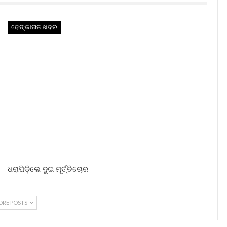
ଢେଙ୍କାନାଳ ଖବର
ଧରାପିଡ଼ିଲେ ଦୁଇ ମୂର୍ତ୍ତିଚୋର
ORE POSTS