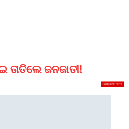
େଇ ତାତିଲେ ଜନଜାତୀ!
ଢେଙ୍କାନାଳ ଖବର