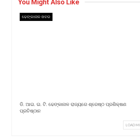
You Might Also Like
ଢେଙ୍କାନାଳ ଖବର
ଡି. ଆଇ. ଇ. ଟି. ଢେଙ୍କାନାଳ ରାଜ୍ୟରେ ଶ୍ରେଷ୍ଠ ପ୍ରଶିକ୍ଷଣ
ପ୍ରତିଷ୍ଠାନ
LOAD M