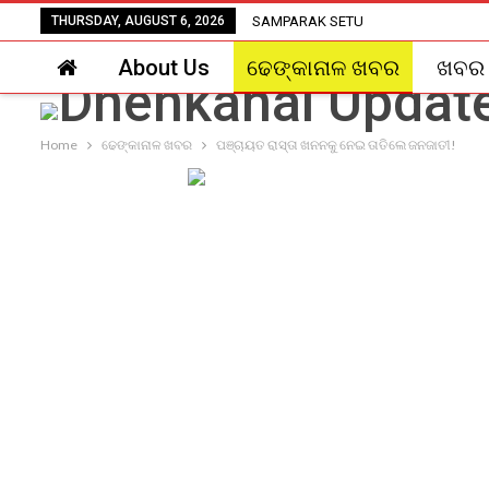
THURSDAY, AUGUST 6, 2026
SAMPARAK SETU
About Us
ଢେଙ୍କାନାଳ ଖବର
ଖବର
Home
ଢେଙ୍କାନାଳ ଖବର
ପଞ୍ଚାୟତ ରାସ୍ତା ଖନନକୁ ନେଇ ତାତିଲେ ଜନଜାତୀ!