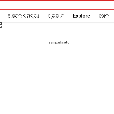
ଅଞ୍ଚଳ ସମସ୍ୟା
ପ୍ରଭାବ
Explore
ଖେଳ