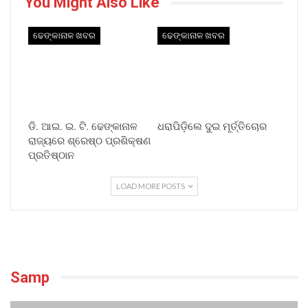
You Might Also Like
ଢେଙ୍କାନାଳ ଖବର
ଢେଙ୍କାନାଳ ଖବର
ଡି. ଆଇ. ଇ. ଟି. ଢେଙ୍କାନାଳ
ଧରାପିଡ଼ିଲେ ଦୁଇ ମୂର୍ତ୍ତିଚୋର
ରାଜ୍ୟରେ ଶ୍ରେଷ୍ଠ ପ୍ରଶିକ୍ଷଣ
ପ୍ରତିଷ୍ଠାନ
LOAD MORE POSTS
Samp