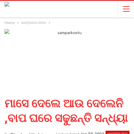
Home
ଢେଙ୍କାନାଳ ଖବର
ମାସେ ଦେଲେ ଆଉ ଦେଲେନି
,ବାପ ଘରେ ସଢୁଛନ୍ତି ସନ୍ଧ୍ୟା
ଢେଙ୍କାନାଳ ଖବର