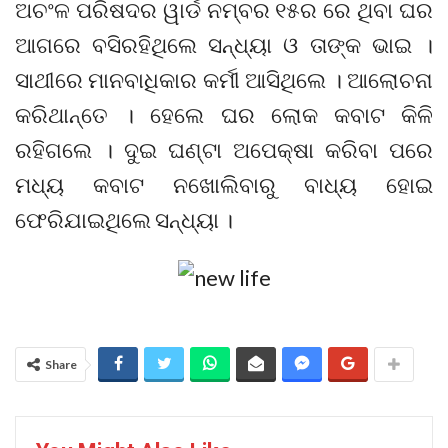
ଅଚଂଳ ପରିଷଦର ୱାର୍ଡ ନମ୍ବର ୧୫ର ରେ ଥିବା ଘର
ଆଗରେ ବସିରହିଥିଲେ ସନ୍ଧ୍ୟା ଓ ତାଙ୍କ ଭାଇ ।
ସାଥୀରେ ମାନବାଧିକାର କର୍ମୀ ଆସିଥିଲେ । ଆଲୋଚନା
କରିଥାନ୍ତେ । ହେଲେ ଘର ଲୋକ କବାଟ କିଳି
ରହିଗଲେ । ଦୁଇ ଘଣ୍ଟା ଅପେକ୍ଷା କରିବା ପରେ
ମଧ୍ୟ କବାଟ ନଖୋଲିବାରୁ ବାଧ୍ୟ ହୋଇ
ଫେରିଯାଇଥିଲେ ସନ୍ଧ୍ୟା ।
Share