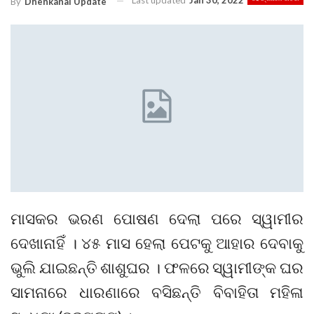
Last updated
Jan 30, 2022
By
Dhenkanal Update
ମାସକର ଭରଣ ପୋଷଣ ଦେଲା ପରେ ସ୍ୱାମୀର
ଦେଖାନାହିଁ । ୪୫ ମାସ ହେଲା ପେଟକୁ ଆହାର ଦେବାକୁ
ଭୁଲି ଯାଇଛନ୍ତି ଶାଶୁଘର । ଫଳରେ ସ୍ୱାମୀଙ୍କ ଘର
ସାମନାରେ ଧାରଣାରେ ବସିଛନ୍ତି ବିବାହିତା ମହିଳା