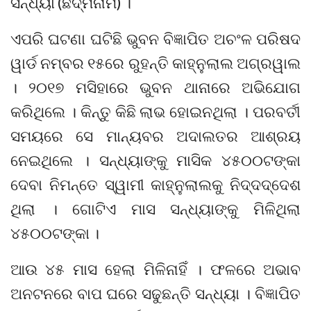
ସନ୍ଧ୍ୟା (ଛଦ୍ମନାମ) ।
ଏପରି ଘଟଣା ଘଟିଛି ଭୁବନ ବିଜ୍ଞାପିତ ଅଚଂଳ ପରିଷଦ
ୱାର୍ଡ ନମ୍ବର ୧୫ରେ ରୁହନ୍ତି କାହ୍ନୁଲାଲ ଅଗ୍ରୱାଲ
। ୨୦୧୭ ମସିହାରେ ଭୁବନ ଥାନାରେ ଅଭିଯୋଗ
କରିଥିଲେ । କିନ୍ତୁ କିଛି ଲାଭ ହୋଇନଥିଲା । ପରବର୍ତୀ
ସମୟରେ ସେ ମାନ୍ୟବର ଅଦାଲତର ଆଶ୍ରୟ
ନେଇଥିଲେ । ସନ୍ଧ୍ୟାଙ୍କୁ ମାସିକ ୪୫୦୦ଟଙ୍କା
ଦେବା ନିମନ୍ତେ ସ୍ୱାମୀ କାହ୍ନୁଲାଲକୁ ନିଦ୍ଦଦ୍ଦେଶ
ଥିଲା । ଗୋଟିଏ ମାସ ସନ୍ଧ୍ୟାଙ୍କୁ ମିଳିଥିଲା
୪୫୦୦ଟଙ୍କା ।
ଆଉ ୪୫ ମାସ ହେଲା ମିଳିନାହିଁ । ଫଳରେ ଅଭାବ
ଅନଟନରେ ବାପ ଘରେ ସଢୁଛନ୍ତି ସନ୍ଧ୍ୟା । ବିଜ୍ଞାପିତ