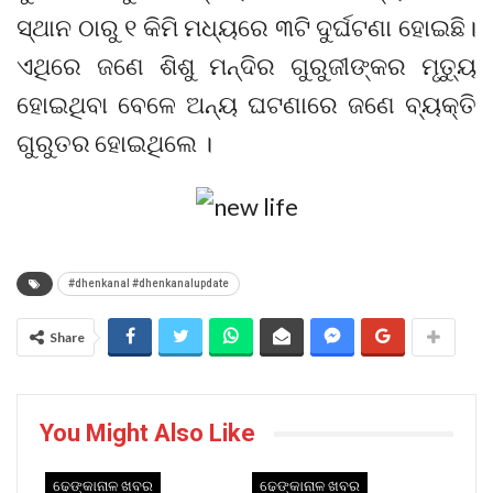
ସ୍ଥାନ ଠାରୁ ୧ କିମି ମଧ୍ୟରେ ୩ଟି ଦୁର୍ଘଟଣା ହୋଇଛି।
ଏଥିରେ ଜଣେ ଶିଶୁ ମନ୍ଦିର ଗୁରୁଜୀଙ୍କର ମୃତ୍ୟୁ
ହୋଇଥିବା ବେଳେ ଅନ୍ୟ ଘଟଣାରେ ଜଣେ ବ୍ୟକ୍ତି
ଗୁରୁତର ହୋଇଥିଲେ ।
#dhenkanal #dhenkanalupdate
Share
You Might Also Like
ଢେଙ୍କାନାଳ ଖବର
ଢେଙ୍କାନାଳ ଖବର