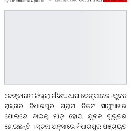
Last updated
Oct 11, 2022
By
Dhenkanal Update
ଢେଙ୍କାନାଳ ଜିଲ୍ଲା ଗଁଦିଆ ଥାନା ଢେଙ୍କାନାଳ -ଭୁବନ
ରାସ୍ତାର ବିଧାରପୁର ଗ୍ରାମ ନିକଟ ସାପୁଆଝର
ପୋଲରେ ବାଇକ୍ ମାଡ଼ ହୋଇ ଯୁବକ ଗୁରୁତର
ହୋଇଛନ୍ତି । ସୂଚନା ଅନୁସାରେ ବିଧାରପୁର ପଞ୍ଚାୟତ