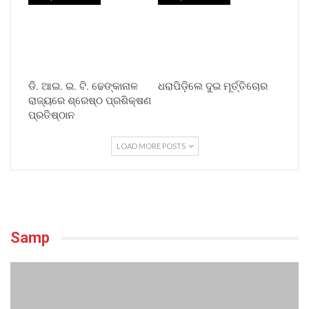
ଡି. ଆଇ. ଇ. ଟି. ଢେଙ୍କାନାଳ
ଧରାପିଡ଼ିଲେ ଦୁଇ ମୂର୍ତ୍ତିଚୋର
ରାଜ୍ୟରେ ଶ୍ରେଷ୍ଠ ପ୍ରଶିକ୍ଷଣ
ପ୍ରତିଷ୍ଠାନ
LOAD MORE POSTS
Samp