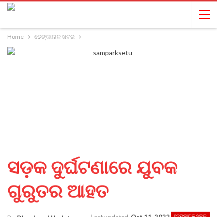
Home
ଢେଙ୍କାନାଳ ଖବର
ସଡ଼କ ଦୁର୍ଘଟଣାରେ ଯୁବକ
ଗୁରୁତର ଆହତ
ଢେଙ୍କାନାଳ ଖବର