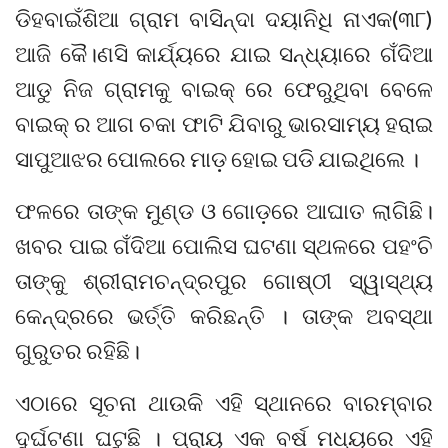
ଡିହବାଇଁଶିଆ ଗ୍ରାମ ବାସିନ୍ଦା ଦୟାନିଧି ନାଏକ(୩୮)
ଆଜି କୈ।ଣସି କାର୍ଯ୍ୟରେ ଯାଇ ସନ୍ଧ୍ୟାରେ ଗଁଦିଆ
ଆଡୁ ନିଜ ଗ୍ରାମକୁ ବାଇକ୍ ରେ ଫେରୁଥିବା ବେଳେ
ବାଇକ୍ ର ଆଗ ଚକା ଫାଟି ଯିବାରୁ ଭାରସାମ୍ୟ ହରାଇ
ସାପୁଆଝର ପୋଲରେ ମାଡ଼ ହୋଇ ପଡି ଯାଇଥିଲେ ।
ଫଳରେ ତାଙ୍କ ମୁଣ୍ଡ ଓ ଗୋଡ଼ରେ ଆଘାତ ଲାଗିଛି।
ଖବର ପାଇ ଗଁଦିଆ ପୋଲିସ ଘଟଣା ସ୍ଥଳରେ ପହଂଚି
ତାଙ୍କୁ ଶ୍ରୀରାମଚନ୍ଦ୍ରପୁର ଗୋଷ୍ଠୀ ସ୍ୱାସ୍ଥ୍ୟ
କେନ୍ଦ୍ରରେ ଭର୍ତ୍ତି କରିଛନ୍ତି । ତାଙ୍କ ଅବସ୍ଥା
ଗୁରୁତର ରହିଛି।
ଏଠାରେ ସୂଚନା ଥାଉକି ଏହି ସ୍ଥାନରେ ବାରମ୍ବାର
ଦୁର୍ଘଟଣା ଘଟୁଛି । ପ୍ରାୟ ଏକ ବର୍ଷ ମଧ୍ୟରେ ଏହି