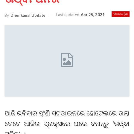
Last updated
Apr 25, 2021
ଜୀବନଚର୍ଯ୍ୟା
By
Dhenkanal Update
ଆଜି ରବିବାର ଫୁଣି ସଟଡାଉନରେ ହୋଟେଲରେ ତାଲା
ତେବେ ଆଜିର ସ୍ନାକ୍ସରେ ଘରେ ବନାନ୍ତୁ ‘ତାଓ୍ଵା
ପନିର’ ।