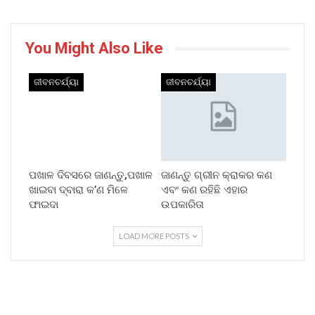
You Might Also Like
ଜୀବନଚର୍ଯ୍ୟା
ଜୀବନଚର୍ଯ୍ୟା
ପଖାଳ ଦିବସରେ ଜାଣନ୍ତୁ,ପଖାଳ
ଜାଣନ୍ତୁ ଗ୍ରୀନ କ୍ରାକର କଣ
ଖାଇବା ଦ୍ବାରା କ’ଣ ମିଳେ
ଏବଂ କଣ ରହିଛି ଏହାର
ଫାଇଦା
ଉପକାରିତା
LOAD MORE POSTS