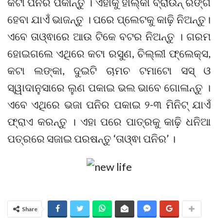
କଟା ପନିର ପକାନ୍ତୁ । ଏହାକୁ ହାଲ୍‌କା ବ୍ରାଉନ୍‌ ରଙ୍ଗ
ହେବା ଯାଏଁ ଭାଜନ୍ତୁ । ପରେ ପ୍ଲେଟକୁ କାଢ଼ି ନିଅନ୍ତୁ।
ଏବେ ତାଓ୍ଵାରେ ଆଉ ଟିକେ ବଟର ନିଅନ୍ତୁ । ଗରମ
ହୋଇଗଲେ ଏଥିରେ କଟା ରସୁଣ, ଚିଲ୍ଲୀ ଫ୍ଲେକ୍ସ,
କଟା ଲଙ୍କା, ଦୁଇଟି ଚାମଚ ଟମାଟୋ ସସ୍‌ ଓ
ସ୍ୱାଦାନୁସାରେ ଲୁଣ ପକାଇ ଭଲ ଭାବେ ଗୋଳାନ୍ତୁ ।
ଏବେ ଏଥିରେ ଭଜା ପନିର ପକାଇ ୨-୩ ମିନିଟ୍‌ ଯାଏଁ
ଫ୍ରାଏ କରନ୍ତୁ । ଏହା ପରେ ପାତ୍ରକୁ କାଢ଼ି ଧନିଆ
ପତ୍ରରେ ସଜାଇ ପରଷନ୍ତୁ ‘ତାଓ୍ଵା ପନିର’ ।
Share