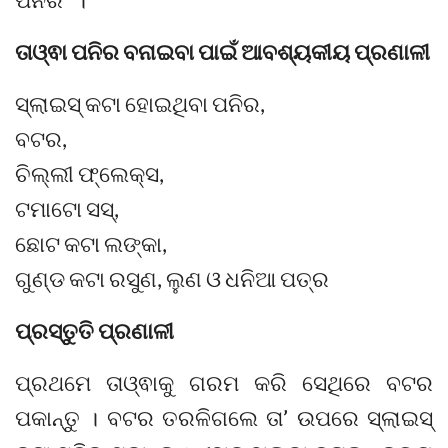
ତାଓ୍ଵା ପନିର ବନାଇବା ପାଇଁ ଆବଶ୍ୟକୀୟ ପ୍ରଣାଳୀ
ସ୍ଲାଇସ୍‌ କଟା ହୋଇଥିବା ପନିର,
ବଟର,
ଚିଲ୍ଲୀ ଫ୍ଲେକ୍ସ,
ଟମାଟୋ ସସ୍‌,
ଛୋଟ କଟା ଲଙ୍କା,
ଗୁଣ୍ଡ କଟା ରସୁଣ, ଲୁଣ ଓ ଧନିଆ ପତ୍ର
ପ୍ରସ୍ତୁତି ପ୍ରଣାଳୀ
ପ୍ରଥମେ ତାଓ୍ଵାକୁ ଗରମ କରି ସେଥିରେ ବଟର
ପକାନ୍ତୁ । ବଟର ତରଳିଗଲେ ତା’ ଉପରେ ସ୍ଲାଇସ୍‌