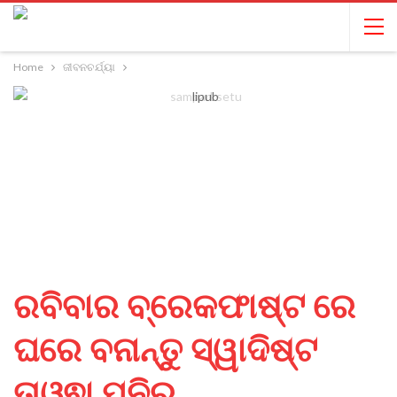
Home
ଜୀବନଚର୍ଯ୍ୟା
ରବିବାର ବ୍ରେକଫାଷ୍ଟ ରେ
ଘରେ ବନାନ୍ତୁ ସ୍ୱାଦିଷ୍ଟ
ତାଓ୍ଵା ପନିର