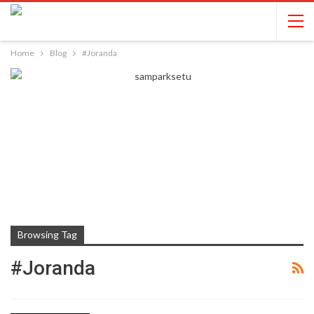
Home
Blog
#Joranda
Browsing Tag
#Joranda