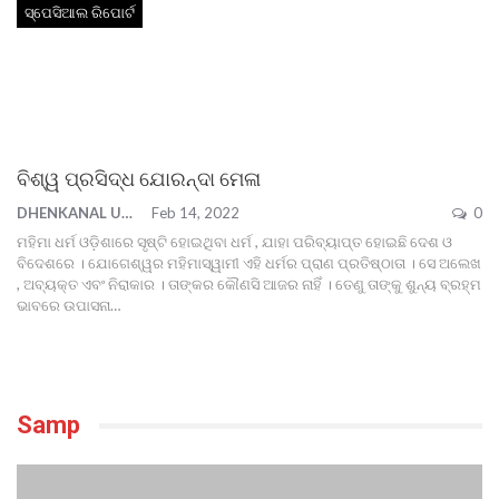
ସ୍ପେସିଆଲ ରିପୋର୍ଟ
ବିଶ୍ୱ ପ୍ରସିଦ୍ଧ ଯୋରନ୍ଦା ମେଳା
DHENKANAL UPDATE
Feb 14, 2022
0
ମହିମା ଧର୍ମ ଓଡ଼ିଶାରେ ସୃଷ୍ଟି ହୋଇଥିବା ଧର୍ମ , ଯାହା ପରିବ୍ୟାପ୍ତ ହୋଇଛି ଦେଶ ଓ
ବିଦେଶରେ । ଯୋଗେଶ୍ୱର ମହିମାସ୍ୱାମୀ ଏହି ଧର୍ମର ପ୍ରାଣ ପ୍ରତିଷ୍ଠାତା । ସେ ଅଲେଖ
, ଅବ୍ୟକ୍ତ ଏବଂ ନିରାକାର । ତାଙ୍କର କୌଣସି ଆଜର ନାହିଁ । ତେଣୁ ତାଙ୍କୁ ଶୁନ୍ୟ ବ୍ରହ୍ମ
ଭାବରେ ଉପାସନା
…
Samp