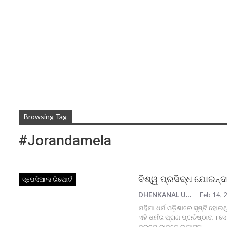
Browsing Tag
#Jorandamela
ବିଶ୍ୱ ପ୍ରସିଦ୍ଧ ଯୋରନ୍ଦ
ସ୍ପେସିଆଲ ରିପୋର୍ଟ
DHENKANAL UPDATE
Feb 14, 
ମହିମା ଧର୍ମ ଓଡ଼ିଶାରେ ସୃଷ୍ଟି ହୋଇ
ଏହି ଧର୍ମର ପ୍ରାଣ ପ୍ରତିଷ୍ଠାତା । 
ବ୍ରହ୍ମ ଭାବରେ ଉପାସନା
…