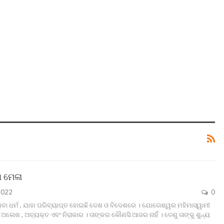
ା ମେଳା
2022
0
ଥିବା ଧର୍ମ , ଯାହା ପରିବ୍ୟାପ୍ତ ହୋଇଛି ଦେଶ ଓ ବିଦେଶରେ । ଯୋଗେଶ୍ୱର ମହିମାସ୍ୱାମୀ
ସେ ଅଲେଖ , ଅବ୍ୟକ୍ତ ଏବଂ ନିରାକାର । ତାଙ୍କର କୌଣସି ଆଜର ନାହିଁ । ତେଣୁ ତାଙ୍କୁ ଶୁନ୍ୟ