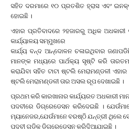
ସହିତ ଦରମାରେ ୧୦ ପ୍ରତଶିତ ହ୍ରାସ ଏବଂ ଇନକ
ହୋଇଛି ।
ଏହାର ପ୍ରତିବାଦରେ ୨ହଜାରରୁ ଅଧିକ ଅଧକାରୀ ଟ
କାର୍ଯ୍ୟାଳୟ ସମ୍ମୁଖରେ
କାର୍ଯ୍ୟ ବନ୍ଦ ଆନ୍ଦୋଳନ ଚଳାଇଥିବାର ଜଣାପଡ
ମାନଙ୍କ ମଧ୍ୟରେ ପାର୍ଥକ୍ୟ ସୃଷ୍ଟି କରି ତାରତ
କରାଯିବା ସହିତ ଟାଟା ଷ୍ଟଲି ମେରାମଣ୍ଡଳୀ ଏହାର ସ
ଷ୍ଟଲି ମେରାମଣ୍ଡଳୀ ତାର ଅସଲ ରୂପ ଦେଖାଇଛି ।
ପ୍ରଥମ କରି କାରଖାନାର କାର୍ଯ୍ୟରତ ଅଧକାରୀ ମା
ପଦବୀରେ ଡିଗ୍ରେଡେସନ କରିଦେଇଛି । ଯେଉଁମାନ
ମ୍ୟାନେଜର,ଯେଉଁମାନେ ବରଷ୍ଠି ଯନ୍ତ୍ରୀ ଥିଲେ ସେମ
ପଦବୀ ଗୁଡିକୁ ଡିଗ୍ରେଡେସନ କରିଦିଆଯାଇଛି ।