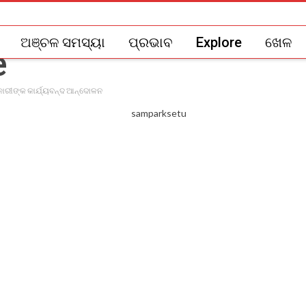
ଅଞ୍ଚଳ ସମସ୍ୟା
ପ୍ରଭାବ
Explore
ଖେଳ
କାରୀଙ୍କ କାର୍ଯ୍ୟବନ୍ଦ ଆନ୍ଦୋଳନ