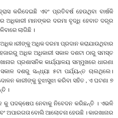
ାସ କରିଦେଇଛି ଏବଂ ପ୍ରତିବର୍ଷ ହେଉଥିବା ବାର୍ଷକି
େ ଅଧିକାରୀ ମାନଙ୍କର ଦରମା ବୃଦ୍ଧି ହେବାତ ଦରୂର
ବାରେ ଲାଗିଛି ।
ଅଧିକ।ରୀଙ୍କୁ ଅଧିକ ଦରମା ପ୍ରଦାନ କରାଯାଉଥିବାର
୨ହଜାରରୁ ଅଧିକ ଅଧିକାରୀ ସକାଳ ଦଶଟା ଠାରୁ ସମସ୍ତ
ରଖାନାର ପ୍ରଶାସନିକ କାର୍ଯ୍ୟାଳୟ ସମ୍ମୁଖରେ ଧାରଣା
ାଳ ଦଶରୁ ସନ୍ଧ୍ୟା ୫ଟା ପର୍ଯ୍ୟନ୍ତ ଚାଲଥିଲେ।
ଳନ କାରୀଙ୍କୁ ବୁଝାସୁଝା କରିବା ସହିତ , ଏ ଘଟଣା ୭
ତି ।
 କୁ ପଦକ୍ଷେପ ନେବାକୁ ନିବେଦନ କରିଛନ୍ତି । ଏଭଳି
ା ଏବଂ ଅପାରଗତା ବୋଲି ଆଲୋଚନା ହେଉଛି । କାରଖାନାର