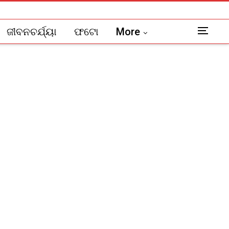
ଜୀବନଚର୍ଯ୍ୟା
ଫଟୋ
More