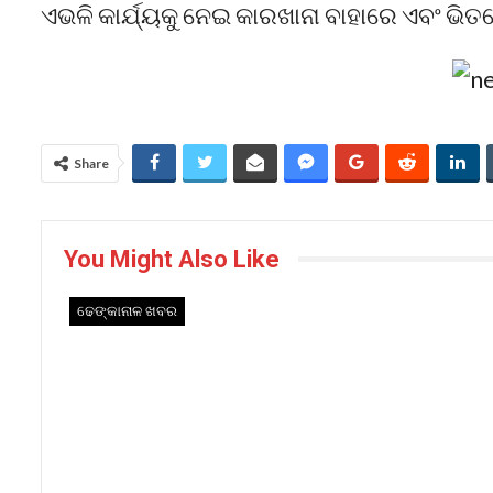
ଏଭଳି କାର୍ଯ୍ୟକୁ ନେଇ କାରଖାନା ବାହାରେ ଏବଂ ଭିତ
Share
You Might Also Like
ଢେଙ୍କାନାଳ ଖବର