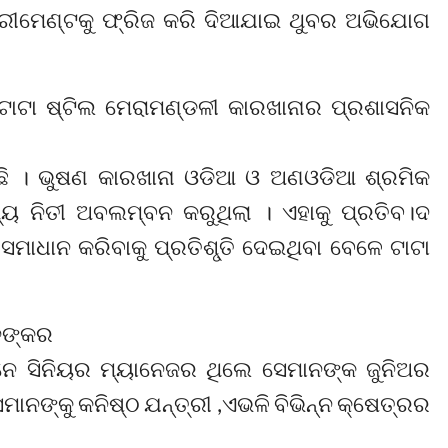
୍ରୀମେଣ୍ଟକୁ ଫ୍ରିଜ କରି ଦିଆଯାଇ ଥୁବର ଅଭିଯୋଗ
ାଟା ଷ୍ଟିଲ ମେରାମଣ୍ଡଳୀ କାରଖାନାର ପ୍ରଶାସନିକ
ିଛି । ଭୁଷଣ କାରଖାନା ଓଡିଆ ଓ ଅଣଓଡିଆ ଶ୍ରମିକ
ମ୍ୟ ନିତୀ ଅବଲମ୍ବନ କରୁଥିଲା । ଏହାକୁ ପ୍ରତିବ।ଦ
ମାଧାନ କରିବାକୁ ପ୍ରତିଶୃ୍‌ତି ଦେଇଥିବା ବେଳେ ଟାଟା
ନଙ୍କର
େ ସିନିୟର ମ୍ୟାନେଜର ଥିଲେ ସେମାନଙ୍କ ଜୁନିଅର
ାନଙ୍କୁ କନିଷ୍ଠ ଯନ୍ତ୍ରୀ ,ଏଭଳି ବିଭିନ୍ନ କ୍ଷେତ୍ରର