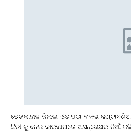
ଢେଙ୍କାନାଳ ଜିଲ୍ଲା ଓଡାପଡା ବକ୍ଲ କଣ୍ଟାବଣିଆ
ନିତୀ କୁ ନେଇ କାରଖାନାରେ ଅସନ୍ତୋଷର ନିଆଁ ଜଳିବ