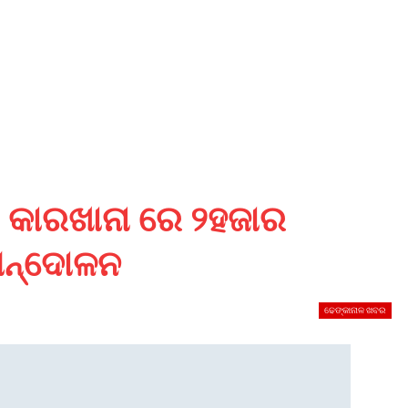
, କାରଖାନା ରେ ୨ହଜାର
 ଆନ୍ଦୋଳନ
ଢେଙ୍କାନାଳ ଖବର