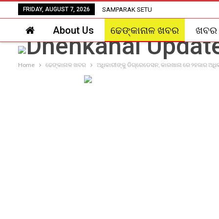
FRIDAY, AUGUST 7, 2026
SAMPARAK SETU
About Us
ଢେଙ୍କାନାଳ ଖବର
ଖବର
Home
ଢେଙ୍କାନାଳ ଖବର
ଅଧିକାରୀଙ୍କୁ ଡିଗ୍ରେଡେସନ, କାରଖାନା ରେ ୨ହଜାର ଅଧି