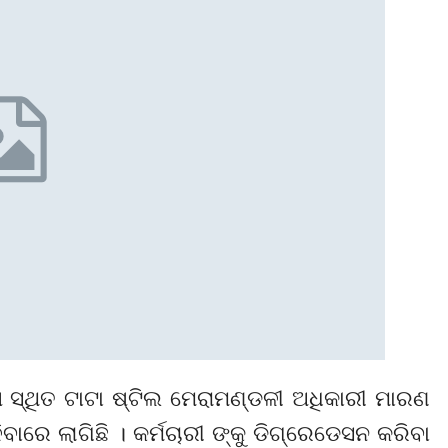
 ସ୍ଥିତ ଟାଟା ଷ୍ଟିଲ ମେରାମଣ୍ଡଳୀ ଅଧିକାରୀ ମାରଣ
ାରେ ଲାଗିଛି । କର୍ମଚାରୀ ଙ୍କୁ ଡିଗ୍ରେଡେସନ କରିବା