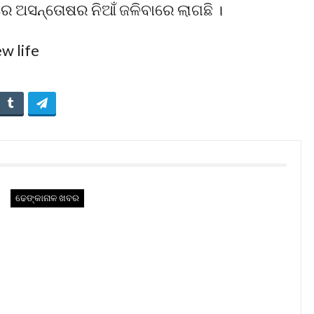
ରେ ଅସନ୍ତୋଷର ନିଆଁ ଜଳିବାରେ ଲାଗଛି ।
ଢେଙ୍କାନାଳ ଖବର