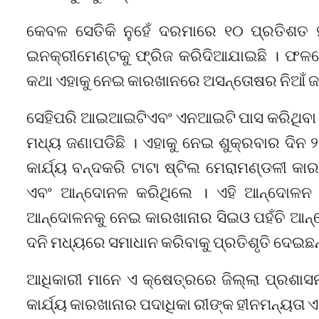
କେବଳ ସେତିକି ନୁହେଁ ଦରମାରେ ୧୦ ପ୍ରତିଶତ ହ୍ର
ଇନକ୍ରୀମେଣ୍ଟକୁ ଫ୍ରିଜ କରିଦିଆଯାଇଛି । ଫଳର
କଥା ଏହାକୁ ନେଇ କାରଖାନରେ ଅସନ୍ତୋଷର ନିଆଁ ଜଳି
ସେହିପରି ଆଇଆଇଟିଏବଂ ଏନଆଇଟି ପାସ କରିଥିବା 
ମଧ୍ୟ ଜଣାପଡିଛି । ଏହାକୁ ନେଇ ଶୁକ୍ରବାର ଦିନ 
କାର୍ଯ୍ୟ ବନ୍ଦକରି ଟାଟା ଷ୍ଟିଲ ମେରାମଣ୍ଡଳୀ କା
ଏବଂ ଆନ୍ଦୋନଳ କରିଥିଲେ । ଏହି ଆନ୍ଦୋଳନ ସକ
ଆନ୍ଦୋଳନକୁ ନେଇ କାରଖାନାର ସିଇଓ ପହଁଚି ଆନ୍ଦୋ
ଦନି ମଧ୍ୟରେ ସମାଧାନ କରିବାକୁ ପ୍ରତିଶୃତି ଦେଇଛନ୍
ଆଧିକାରୀ ମାନେ ଏ କ୍ଷେତ୍ରରେ ଜିଲ୍ଲା ପ୍ରଶାସନ
କାର୍ଯ୍ୟ କାରଖାନାର ପଦାଧିକା ରୀଙ୍କ ହୀନମନ୍ୟତ