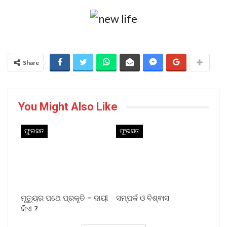
Share
You Might Also Like
ଫୁରସତ
ଫୁରସତ
ମୃତ୍ୟୁର ପଥେ ପ୍ରକୃତି – ଦାୟୀ
ସମ୍ପର୍କ ଓ ବିଶ୍ଵାସ
କିଏ ?