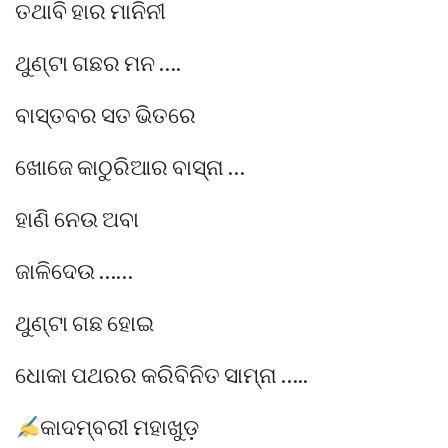
ତଥାବି ହାର ମାନିନୀ
ଥୁଣ୍ଟା ଗଛର ମନ ….
ବାସ୍ତବର ସତ ଭିତରେ
ଖୋଜେ କାଠୁରିଆର ବାସ୍ନା …
ହାଣି ନେଉ ଅବା
ଜାଳିଦେଉ ……
ଥୁଣ୍ଟା ଗଛ ହୋଇ
ଧୋକା ପଥରର କରିବିନିତ ସାମ୍ନା …..
କାଦମ୍ବରୀ ମହାଖୁଡ଼