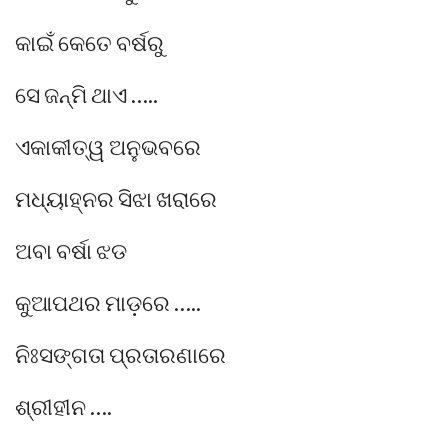
କାଇଁ କେତେ ବର୍ଷରୁ
ସେ ଜନ୍ମି ଥାଏ …..
ଏକାକୀତ୍ୱ ଅନୁଭବରେ
ମଧ୍ୟାହ୍ନର ସିଝା ଖରାରେ
ଅବା ବର୍ଷା ଝଡ
କୁଆପଥର ମାଡ଼ରେ …..
ନିଃସଙ୍ଗତା ପ୍ରତାରଣାରେ
ଶ୍ରୀହୀନ ….