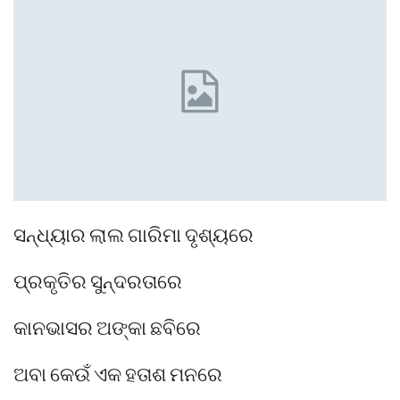
ସନ୍ଧ୍ୟାର ଲାଲ ଗାରିମା ଦୃଶ୍ୟରେ
ପ୍ରକୃତିର ସୁନ୍ଦରତାରେ
କାନଭାସର ଅଙ୍କା ଛବିରେ
ଅବା କେଉଁ ଏକ ହତାଶ ମନରେ