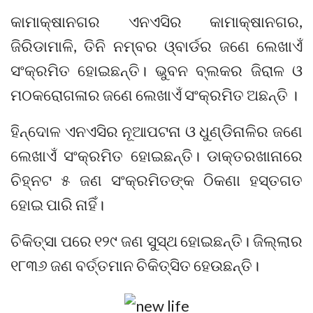
କାମାକ୍ଷାନଗର ଏନଏସିର କାମାକ୍ଷାନଗର,
ଜିରିଡାମାଳି, ତିନି ନମ୍ବର ଓ୍ବାର୍ଡର ଜଣେ ଲେଖାଏଁ
ସଂକ୍ରମିତ ହୋଇଛନ୍ତି। ଭୁବନ ବ୍ଲକର ଜିରାଳ ଓ
ମଠକରୋଗଳାର ଜଣେ ଲେଖାଏଁ ସଂକ୍ରମିତ ଅଛନ୍ତି ।
ହିନ୍ଦୋଳ ଏନଏସିର ନୂଆପଟନା ଓ ଧୁଣ୍ଡିନାଳିର ଜଣେ
ଲେଖାଏଁ ସଂକ୍ରମିତ ହୋଇଛନ୍ତି। ଡାକ୍ତରଖାନାରେ
ଚିହ୍ନଟ ୫ ଜଣ ସଂକ୍ରମିତଙ୍କ ଠିକଣା ହସ୍ତଗତ
ହୋଇ ପାରି ନାହିଁ।
ଚିକିତ୍ସା ପରେ ୧୨୯ ଜଣ ସୁସ୍ଥ ହୋଇଛନ୍ତି। ଜିଲ୍ଲାର
୧୮୩୬ ଜଣ ବର୍ତ୍ତମାନ ଚିକିତ୍ସିତ ହେଉଛନ୍ତି।