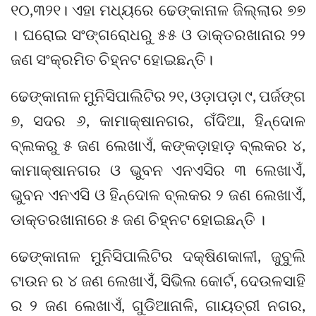
୧୦,୩୨୧। ଏହା ମଧ୍ୟରେ ଢେଙ୍କାନାଳ ଜିଲ୍ଲାର ୭୭
। ଘରୋଇ ସଂଙ୍ଗରୋଧରୁ ୫୫ ଓ ଡାକ୍ତରଖାନାର ୨୨
ଜଣ ସଂକ୍ରମିତ ଚିହ୍ନଟ ହୋଇଛନ୍ତି।
ଢେଙ୍କାନାଳ ମୁନିସିପାଲିଟିର ୨୧, ଓଡ଼ାପଡ଼ା ୯, ପର୍ଜଙ୍ଗ
୭, ସଦର ୬, କାମାକ୍ଷାନଗର, ଗଁଦିଆ, ହିନ୍ଦୋଳ
ବ୍ଲକରୁ ୫ ଜଣ ଲେଖାଏଁ, କଙ୍କଡ଼ାହାଡ଼ ବ୍ଲକର ୪,
କାମାକ୍ଷାନଗର ଓ ଭୁବନ ଏନଏସିର ୩ ଲେଖାଏଁ,
ଭୁବନ ଏନଏସି ଓ ହିନ୍ଦୋଳ ବ୍ଲକର ୨ ଜଣ ଲେଖାଏଁ,
ଡାକ୍ତରଖାନାରେ ୫ ଜଣ ଚିହ୍ନଟ ହୋଇଛନ୍ତି ।
ଢେଙ୍କାନାଳ ମୁନିସିପାଲିଟିର ଦକ୍ଷିଣକାଳୀ, ଜୁବୁଲି
ଟାଉନ ର ୪ ଜଣ ଲେଖାଏଁ, ସିଭିଲ କୋର୍ଟ, ଦେଉଳସାହି
ର ୨ ଜଣ ଲେଖାଏଁ, ଗୁଡିଆନାଳି, ଗାୟତ୍ରୀ ନଗର,