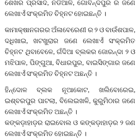
ଶେଖର ପ୍ରସାଦ, ନଡିଆଳି, ଗୋବିନ୍ଦପୁର ର ଜଣେ
ଲେଖାଏଁ ସଂକ୍ରମିତ ଚିହ୍ନଟ ହୋଇଛନ୍ତି ।
କାମାକ୍ଷାନଗରର ଅଁଳାବେରେଣୀ ର ୨ ଓ ବାଉଁଶପାଳ,
ଦଧିଖାଇ, ଖଟଖୁରାର ଜଣେ ଲେଖାଏଁ ସଂକ୍ରମିତ
ଚିହ୍ନଟ ଥିବାବେଳେ, ଗଁଦିଆ ବ୍ଲକର ଜୋରନ୍ଦା ୨ ଓ
ମଝିପାଳ, ପିଙ୍ଗୁଆ, ବିଧାରପୁର, ବାଇସିଙ୍ଗାର ଜଣେ
ଲେଖାଏଁ ସଂକ୍ରମିତ ଚିହ୍ନଟ ଅଛନ୍ତି ।
ହିନ୍ଦୋଳ ବ୍ଲକ ନୂଆକୋଟ, ଖଲିବୋରେଇ,
ଇଶ୍ବରପୁର ପାଟଲା, ବିଲେଇଖଳି, କୁରୁମିଠାର ଜଣେ
ଲେଖାଏଁ ସଂକ୍ରମିତ ଅଛନ୍ତି ।
କଙ୍କଡ଼ାହାଡ଼ର ରାଇବୋଲ ଓ କଙ୍କଡ଼ାହାଡ଼ର ୨ ଜଣ
ଲେଖାଏଁ ସଂକ୍ରମିତ ହୋଇଛନ୍ତି ।