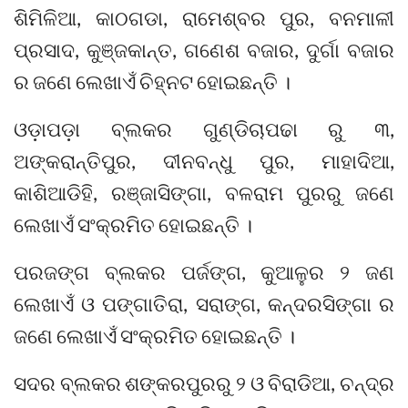
ଶିମିଳିଆ, କାଠଗଡା, ରାମେଶ୍ବର ପୁର, ବନମାଳୀ
ପ୍ରସାଦ, କୁଞ୍ଜକାନ୍ତ, ଗଣେଶ ବଜାର, ଦୁର୍ଗା ବଜାର
ର ଜଣେ ଲେଖାଏଁ ଚିହ୍ନଟ ହୋଇଛନ୍ତି ।
ଓଡ଼ାପଡ଼ା ବ୍ଲକର ଗୁଣ୍ଡିଚାପଢା ରୁ ୩,
ଅଙ୍କରାନ୍ତିପୁର, ଦୀନବନ୍ଧୁ ପୁର, ମାହାଦିଆ,
କାଶିଆଡିହି, ରଞ୍ଜାସିଙ୍ଗା, ବଳରାମ ପୁରରୁ ଜଣେ
ଲେଖାଏଁ ସଂକ୍ରମିତ ହୋଇଛନ୍ତି ।
ପରଜଙ୍ଗ ବ୍ଲକର ପର୍ଜଙ୍ଗ, କୁଆଳୁର ୨ ଜଣ
ଲେଖାଏଁ ଓ ପଙ୍ଗାତିରା, ସରାଙ୍ଗ, କନ୍ଦରସିଙ୍ଗା ର
ଜଣେ ଲେଖାଏଁ ସଂକ୍ରମିତ ହୋଇଛନ୍ତି ।
ସଦର ବ୍ଲକର ଶଙ୍କରପୁରରୁ ୨ ଓ ବିରାଡିଆ, ଚନ୍ଦ୍ର