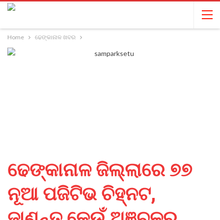
Home
ଢେଙ୍କାନାଳ ଖବର
ଢେଙ୍କାନାଳ ଜିଲ୍ଲାରେ ୭୭
ନୂଆ ପଜିଟିଭ ଚିହ୍ନଟ,
ଜାଣନ୍ତୁ କେଉଁ ଅଞ୍ଚଳରୁ