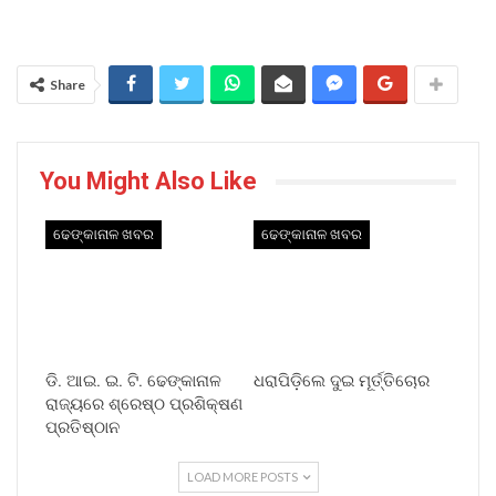
Share
You Might Also Like
ଢେଙ୍କାନାଳ ଖବର
ଢେଙ୍କାନାଳ ଖବର
ଡି. ଆଇ. ଇ. ଟି. ଢେଙ୍କାନାଳ
ଧରାପିଡ଼ିଲେ ଦୁଇ ମୂର୍ତ୍ତିଚୋର
ରାଜ୍ୟରେ ଶ୍ରେଷ୍ଠ ପ୍ରଶିକ୍ଷଣ
ପ୍ରତିଷ୍ଠାନ
LOAD MORE POSTS