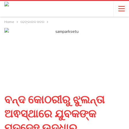
Home
ଢେଙ୍କାନାଳ ଖବର
ବନ୍ଦ କୋଠରୀରୁ ଝୁଲନ୍ତା
ଅଵସ୍ଥାରେ ଯୁବକଙ୍କ
ମୃତଦେହ ଉଦ୍ଧାର