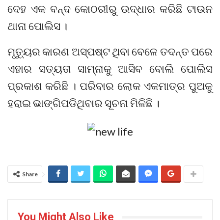
ଦେହ ଏକ ବନ୍ଦ କୋଠରୀରୁ ଉଦ୍ଧାର କରିଛି ଟାଉନ
ଥାନା ପୋଲିସ ।
ମୃତ୍ୟୁର କାରଣ ଅସ୍ପଷ୍ଟ ଥିବା ବେଳେ ତଦନ୍ତ ପରେ
ଏହାର ସତ୍ୟତା ସାମ୍ନାକୁ ଆସିବ ବୋଲି ପୋଲିସ
ପ୍ରକାଶ କରିଛି । ପରିବାର ଲୋକ ଏକମାତ୍ର ପୁଅକୁ
ହରାଇ ଭାଙ୍ଗିପଡିଥିବାର ସୂଚନା ମିଳିଛି ।
Share
You Might Also Like