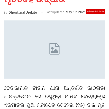
Last updated
May 19, 2021
ଢେଙ୍କାନାଳ ଖବର
By
Dhenkanal Update
ଢେଙ୍କାନାଳ ଟାଉନ ଥାନା ଅନ୍ତର୍ଗତ କାଠଗଡା
ଆନନ୍ଦନଗର ରେ ରହୁଥିବା ମାଧବ ବେହେରାଙ୍କ
ଏକମାତ୍ର ପୁଅ ମହାଦେବ ବେହେରା (୨୫) ଙ୍କ ମୃତ