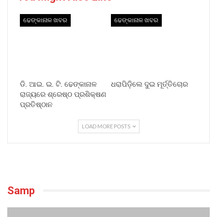
ଢେଙ୍କାନାଳ ଖବର
ଢେଙ୍କାନାଳ ଖବର
ଡି. ଆଇ. ଇ. ଟି. ଢେଙ୍କାନାଳ
ଧରାପିଡ଼ିଲେ ଦୁଇ ମୂର୍ତ୍ତିଚୋର
ରାଜ୍ୟରେ ଶ୍ରେଷ୍ଠ ପ୍ରଶିକ୍ଷଣ
ପ୍ରତିଷ୍ଠାନ
LOAD MORE POSTS
Samp