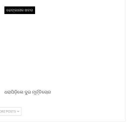
ଢେଙ୍କାନାଳ ଖବର
ଧରାପିଡ଼ିଲେ ଦୁଇ ମୂର୍ତ୍ତିଚୋର
ORE POSTS