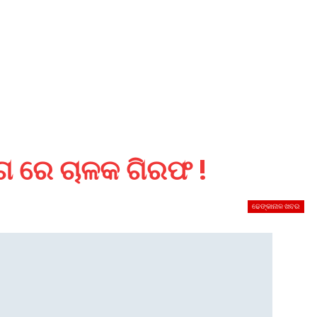
ଗ ରେ ଚାଳକ ଗିରଫ !
ଢେଙ୍କାନାଳ ଖବର