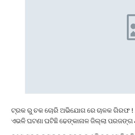
ଟ୍ରକ ରୁ ଚକ ଚୋରି ଅଭିଯୋଗ ରେ ଚାଳକ ଗିରଫ ! କ
ଏଭଳି ଘଟଣା ଘଟିଛି ଢେଙ୍କାନାଳ ଜିଲ୍ଲା ପରଜଙ୍ଗ ଥ