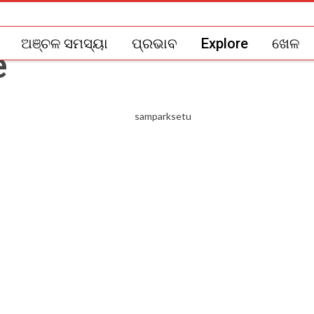
ଅଞ୍ଚଳ ସମସ୍ୟା
ପ୍ରଭାବ
Explore
ଖେଳ