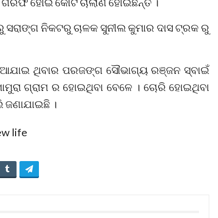
 ଗିରଫ ହୋଇ କୋର୍ଟ ଚାଲାଣ ହୋଇଛନ୍ତି ।
 ସରାଙ୍ଗ ନିକଟରୁ ଚାଳକ ସୁନୀଲ କୁମାର ଦାସ ଟ୍ରକ ରୁ
ଦିଆଯାଇ ଥିବାର ପରଜଙ୍ଗ ସୌଭାଗ୍ୟ ରଞ୍ଜନ ସ୍ବାଇଁ
ଖାମୁରା ଗ୍ରାମ ର ହୋଇଥିବା ବେଳେ । ଚୋରି ହୋଇଥିବା
 ଜଣାଯାଇଛି ।