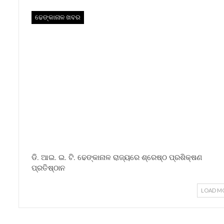
ଢେଙ୍କାନାଳ ଖବର
ଡି. ଆଇ. ଇ. ଟି. ଢେଙ୍କାନାଳ ରାଜ୍ୟରେ ଶ୍ରେଷ୍ଠ ପ୍ରଶିକ୍ଷଣ
ପ୍ରତିଷ୍ଠାନ
LOAD M