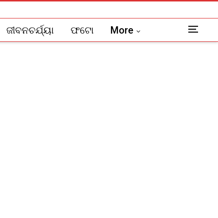
ଜୀବନଚର୍ଯ୍ୟା
ଫଟୋ
More