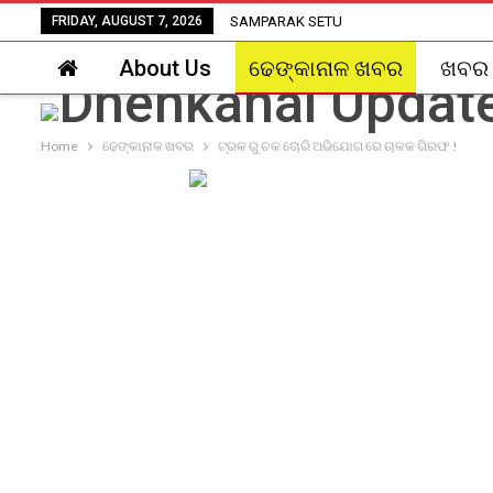
FRIDAY, AUGUST 7, 2026
SAMPARAK SETU
About Us
ଢେଙ୍କାନାଳ ଖବର
ଖବର
Home
ଢେଙ୍କାନାଳ ଖବର
ଟ୍ରକ ରୁ ଚକ ଚୋରି ଅଭିଯୋଗ ରେ ଚାଳକ ଗିରଫ !