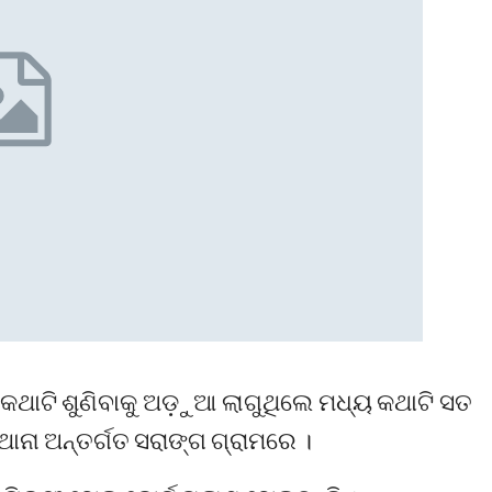
ଥାଟି ଶୁଣିବାକୁ ଅଡ଼ୁଆ ଲାଗୁଥିଲେ ମଧ୍ୟ କଥାଟି ସତ
ାନା ଅନ୍ତର୍ଗତ ସରାଙ୍ଗ ଗ୍ରାମରେ ।