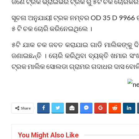
ଜଣେ ଟ୍ରକ ଭ୍ରାଇଭର ଟ୍ରକ ରୁ ୫ଟି ଚକ ଚୋରିକରି
ସୂଚନା ଅନୁଯାୟୀ ଟ୍ରକ ନମ୍ବର OD 35 D 9966 ରୁ
୫ ଟି ଚକ ଚୋରି କରିନେଇଥିଲେ ।
୫ଟି ଯାକ ଚକ ଜବତ କରାଯାଇ ଗାଡି ମାଲିକଙ୍କୁ 
ଜଣାଇଛନ୍ତି । ଚୋରି କରିଥିବା ବ୍ୟକ୍ତି ଖମାର ସଂ
ଟ୍ରକ ମାଲିକ ସୋଲଡା ଗ୍ରାମର ଗଦାଧର ଦାସ ବୋଲି
Share
You Might Also Like