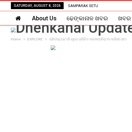
SATURDAY, AUGUST 8, 2026
SAMPARAK SETU
About Us
ଢେଙ୍କାନାଳ ଖବର
ଖବର
Home
EXPLORE
ଦ୍ଵିତୀୟ ଘଟ ଗାଁ ରୂପେ ପରିଚିତ ଗଡଖଙ୍କିରା ମା ତାରିଣୀ ପୀଠ