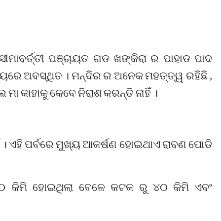
ୀମାବର୍ତ୍ତୀ ପଞ୍ଚାୟତ ଗଡ ଖଙ୍କିରା ର ପାହାଡ ପାଦ
ରେ ଅବସ୍ଥିତ । ମନ୍ଦିର ର ଅନେକ ମହତ୍ତ୍ୱ ରହିଛି ,
ା କାହାକୁ କେବେ ନିରାଶ କରନ୍ତି ନାହିଁ ।
। ଏହି ପର୍ବରେ ମୁଖ୍ୟ ଆକର୍ଷଣ ହୋଇଥାଏ ରାବଣ ପୋଡି
୩୦ କିମି ହୋଇଥିଲା ବେଳେ କଟକ ରୁ ୪୦ କିମି ଏବଂ