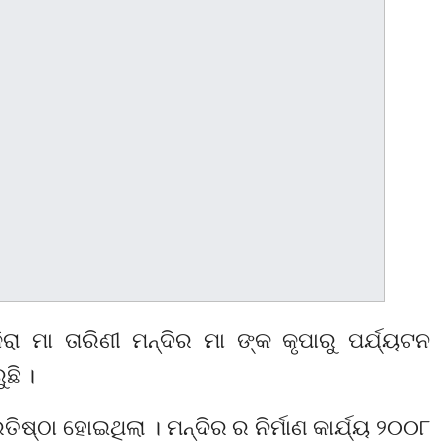
ା ମା ତାରିଣୀ ମନ୍ଦିର ମା ଙ୍କ କୃପାରୁ ପର୍ଯ୍ୟଟନ
ଛି ।
ିଷ୍ଠା ହୋଇଥିଲା । ମନ୍ଦିର ର ନିର୍ମାଣ କାର୍ଯ୍ୟ ୨୦୦୮