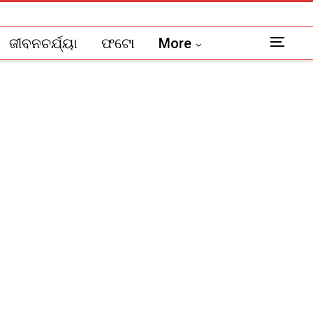
ଜୀବନଚର୍ଯ୍ୟା
ଫଟୋ
More