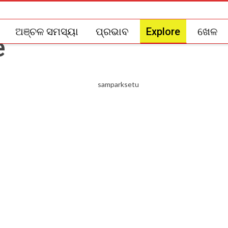
ଅଞ୍ଚଳ ସମସ୍ୟା
ପ୍ରଭାବ
Explore
ଖେଳ