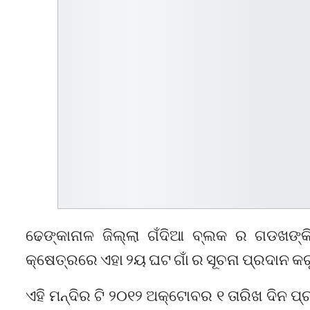
ଢେଙ୍କାନାଳ ଜିଲ୍ଲା ଗଁଦିଆ ବ୍ଲକ ର ଗଡଖଙ୍କିର
କ୍ଷେତ୍ରରେ ଏହା ୨ୟ ଘଟ ଗାଁ ର ସୂଚନା ପ୍ରଦାନ କରୁ
ଏହି ମନ୍ଦିର ଟି ୨୦୧୨ ଅକ୍ଟୋବର ୧ ତାରିଖ ଦିନ ପ୍ରତ