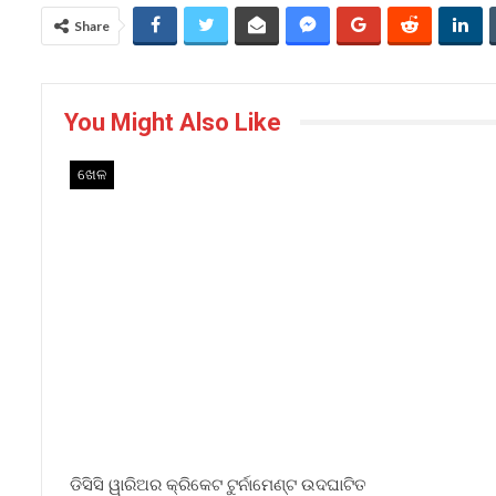
Share
You Might Also Like
ଖେଳ
ଡିସିସି ୱାରିଅର କ୍ରିକେଟ ଟୁର୍ନାମେଣ୍ଟ ଉଦଘାଟିତ