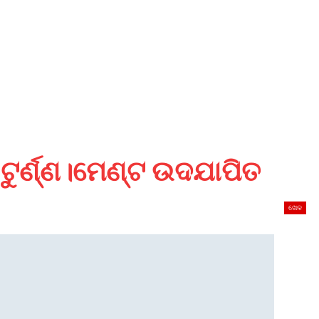
 ଟୁର୍ଣ୍ଣ।ମେଣ୍ଟ ଉଦଯାପିତ
ଖେଳ