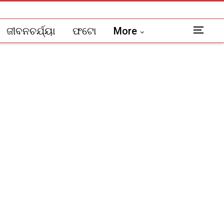
ଜୀବନଚର୍ଯ୍ୟା
ଫଟୋ
More