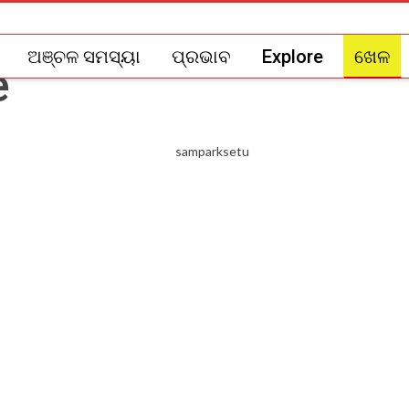
ଅଞ୍ଚଳ ସମସ୍ୟା
ପ୍ରଭାବ
Explore
ଖେଳ