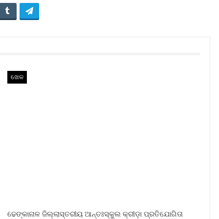
ଖେଳ
ଢେଙ୍କାନାଳ ଜିଲ୍ଲାସ୍ତରୀୟ ଆନ୍ତଃସ୍କୁଲ କ୍ରୀଡ଼ା ପ୍ରତିଯୋଗିତା