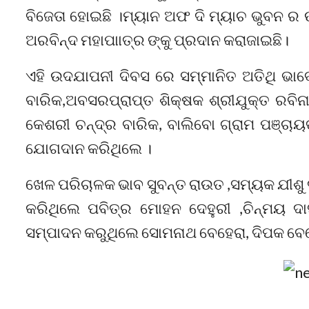
ବିଜେତା ହୋଇଛି ।ମ୍ୟାନ ଅଫ ଦି ମ୍ୟାଚ ଭୁବନ ର ଉପ
ଅରବିନ୍ଦ ମହାପାାତ୍ର ଙ୍କୁ ପ୍ରଦାନ କରାଜାଇଛି।
ଏହି ଉଦଯାପନୀ ଦିବସ ରେ ସମ୍ମାନିତ ଅତିଥି ଭାବ
ବାରିକ,ଅବସରପ୍ରାପ୍ତ ଶିକ୍ଷକ ଶ୍ରୀଯୁକ୍ତ ରବିନ
କେଶରୀ ଚନ୍ଦ୍ର ବାରିକ, ବାଲିବୋ ଗ୍ରାମ ପଞ୍ଚାୟ
ଯୋଗଦାନ କରିଥିଲେ ।
ଖେଳ ପରିଚାଳକ ଭାବ ସୁବନ୍ତ ରାଉତ ,ସମ୍ୟକ ଯୀଶୁ 
କରିଥିଲେ ପବିତ୍ର ମୋହନ ଦେହୁରୀ ,ଚିନ୍ମୟ ଦାସ
ସମ୍ପାଦନ କରୁଥିଲେ ସୋମନାଥ ବେହେରା, ଦିପକ ବେହ