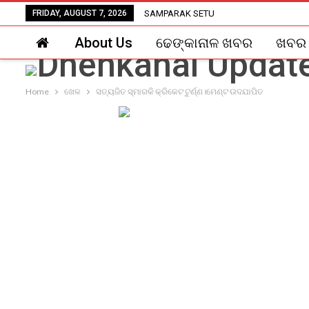
FRIDAY, AUGUST 7, 2026
SAMPARAK SETU
About Us
ଢେଙ୍କାନାଳ ଖବର
ଖବର
Home
ଖେଳ
ସତ୍ୟଜିତ ସ୍ମାରକି କ୍ରିକେଟ ଟୁର୍ଣ୍ଣ।ମେଣ୍ଟ ଉଦଯାପିତ