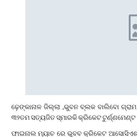
ଢ଼େଙ୍କାନାଳ ଜିଲ୍ଲା ,ଭୁବନ ବ୍ଲକ ବାଲିବୋ ଗ୍ରାମ 
୩୨ତମ ସତ୍ୟଜିତ ସ୍ମାରକି କ୍ରିକେଟ ଟୁର୍ଣ୍ଣମେଣ୍
ଫାଇନାଲ ମ୍ୟାଚ ରେ ଭୁବବ କ୍ରିକେଟ ଆସୋସିଏଶନ କ