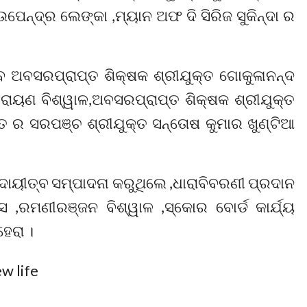
େନ୍ଦ୍ର ଲେଙ୍କା ,ମ୍ୟାନ ଅଫ ଦି ସିରିଜ ସୁକିନ୍ଦା ର
େ ଅବସରପ୍ରାପ୍ତ ଶିକ୍ଷକ ଶ୍ରୀଯୁକ୍ତ ଗୋକୁଳାନନ୍ଦ
ାରାୟଣ ବିଶ୍ୱାଳ,ଅବସରପ୍ରାପ୍ତ ଶିକ୍ଷକ ଶ୍ରୀଯୁକ୍ତ
ତ ର ସରପଞ୍ଚ ଶ୍ରୀଯୁକ୍ତ ସନ୍ତୋଷ କୁମାର ଖୁଣ୍ଟିଆ
ଦାୟୀତ୍ବ ସମ୍ପାଦନା କରୁଥିଲେ ,ଧାରାବିବରଣୀ ପ୍ରଦାନ
 ,ରମଣୀରଞ୍ଜନ ବିଶ୍ୱାଳ ,ସ୍କୋର ବୋର୍ଡ କାର୍ଯ୍ୟ
େରା ।