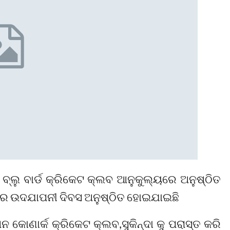
ବ୍ଲୁ ବାର୍ଡ କ୍ରିକେଟ କ୍ଲବ ଆନୁକୁଲ୍ୟରେ ଅନୁଷ୍ଠିତ
ଟ ର ଉଦଯାପନୀ ଦିବସ ଅନୁଷ୍ଠିତ ହୋଇଯାଇଛି
ୋଣାର୍କ କ୍ରିକେଟ କ୍ଲବ,ସୁକିନ୍ଦା କୁ ପରାସ୍ତ କରି