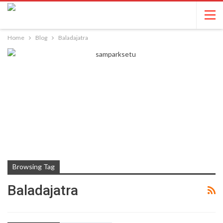
Home
Blog
Baladajatra
Browsing Tag
Baladajatra