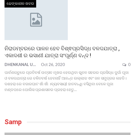
ଢେଙ୍କାନାଳ ଖବର
ନିରାଡମ୍ବରରେ ପାଳନ ହେବ ବିଶ୍ଵପ୍ରସିଦ୍ଧ ବଳଦଯାତ୍ରା ,
ଏକାଦଶୀ ର ଭସାଣୀ ଯାତ୍ରା ସଂପୂର୍ଣ୍ଣ ବନ୍ଦ !
DHENKANAL UPDATE
Oct 26, 2020
0
ପାର୍ବଣଋତୁରେ ପ୍ରତିବର୍ଷ ଉତ୍ସବ ମୂଖର ହେଉଥିବା ଭୁବନ ସହରର ପ୍ରସିଦ୍ଧ ଦୁର୍ଗା ପୂଜା
ଓ ବଳଦଯାତ୍ରା ରେ ଚଳିତବର୍ଷ ହେବନାହିଁ ଆନନ୍ଦ ଉଲ୍ଲାସ ଏବଂ ଜନ ସମୁଦ୍ରର ଲହଡି।
ଦଶହରା ରେ ବଜାରଘାଟ ଖାଁ ଖାଁ ।ବ୍ୟବସାୟୀ ହାତବାନ୍ଧି ବସିଥିବା ବେଳେ ପୂଜା
ମଣ୍ଡପରେ ପୋଲିସ ପ୍ରଶାସନର ପ୍ରହରା ହେତୁ
…
Samp