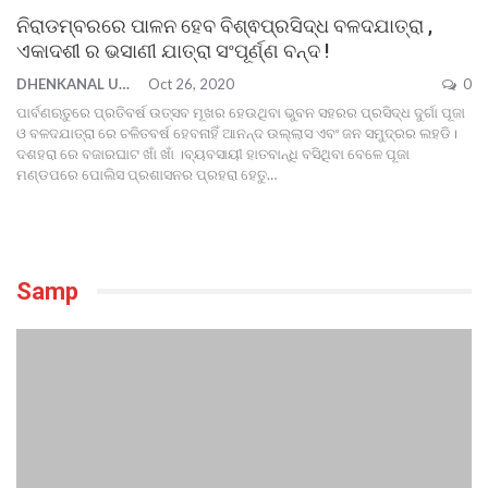
ନିରାଡମ୍ବରରେ ପାଳନ ହେବ ବିଶ୍ଵପ୍ରସିଦ୍ଧ ବଳଦଯାତ୍ରା ,
ଏକାଦଶୀ ର ଭସାଣୀ ଯାତ୍ରା ସଂପୂର୍ଣ୍ଣ ବନ୍ଦ !
DHENKANAL UPDATE
Oct 26, 2020
0
ପାର୍ବଣଋତୁରେ ପ୍ରତିବର୍ଷ ଉତ୍ସବ ମୂଖର ହେଉଥିବା ଭୁବନ ସହରର ପ୍ରସିଦ୍ଧ ଦୁର୍ଗା ପୂଜା
ଓ ବଳଦଯାତ୍ରା ରେ ଚଳିତବର୍ଷ ହେବନାହିଁ ଆନନ୍ଦ ଉଲ୍ଲାସ ଏବଂ ଜନ ସମୁଦ୍ରର ଲହଡି।
ଦଶହରା ରେ ବଜାରଘାଟ ଖାଁ ଖାଁ ।ବ୍ୟବସାୟୀ ହାତବାନ୍ଧି ବସିଥିବା ବେଳେ ପୂଜା
ମଣ୍ଡପରେ ପୋଲିସ ପ୍ରଶାସନର ପ୍ରହରା ହେତୁ
…
Samp