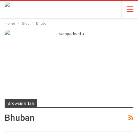
Home
Blog
Bhuban
Browsing Tag
Bhuban