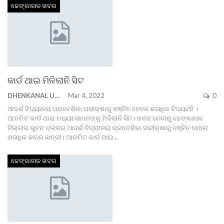
ଢେଙ୍କାନାଳ ଖବର
କାର୍ଡ ଥାଇ ମିଳିଲାନି ସିଟ
DHENKANAL UPDATE
Mar 4, 2022
0
ଆଦର୍ଶ ବିଦ୍ୟାଳୟ ପ୍ରବେଶିକା ପରୀକ୍ଷାରୁ ବଞ୍ଚିତ ହେଲେ ଶତାଧିକ ବିଦ୍ୟାର୍ଥୀ ।
ଆଡମିଟ କାର୍ଡ ଥାଇ ମଧ୍ୟସେମାନଙ୍କୁ ମିଳିଲାନି ସିଟ। ଖବର ନେବାରୁ ଢେଙ୍କାନାଳ
ଜିଲ୍ଲାର ଭୁବନ ବ୍ଲକର ଆଦର୍ଶ ବିଦ୍ୟାଳୟ ପ୍ରବେଶିକା ପରୀକ୍ଷାରୁ ବଞ୍ଚିତ ହେଲେ
ଶତାଧିକ ଛାତ୍ର ଛାତ୍ରୀ। ଆଡମିଟ କାର୍ଡ ଥାଇ
…
ଢେଙ୍କାନାଳ ଖବର