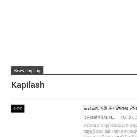
Browsing Tag
Kapilash
କପିଳାସ ପୀଠର ବିକାଶ ନିମ
ଖବର
DHENKANAL UPDATE
Mar 27, 
କପିଳାସ ପୀଠ ପୂର୍ବ ବିଭାଗ ଡାକ ବଙ
ଅନୁଷ୍ଠିତ ହୋଇଛି । ଗୃହୀତ ହୋଇଥିବ
ହୋଟେଲ କରିବାକୁ ଅନୁମତି ଦିଆଯିବ 