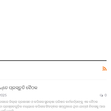
ନ୍ତେ ପ୍ରସ୍ତୁତି ବୈଠକ
2025
0
୍ଗଳାରେ ଜିଲ୍ଲା ପ୍ରଶାସନ ଓ କପିଳାସ ସୁରକ୍ଷା ପରିଷଦ କର୍ମକର୍ତ୍ତାଙ୍କୁ ଏକ ବୈଠକ
ା ପ୍ରସ୍ତାବଗୁଡ଼ିକ ମଧ୍ୟରେ କପିଳାସ ସିଂହଦ୍ଵାର ସମ୍ମୁଖରେ ଥିବା ଯାତ୍ରୀ ନିବାସକୁ ଆଉ
ନାହିଁ ବୋଲି
…