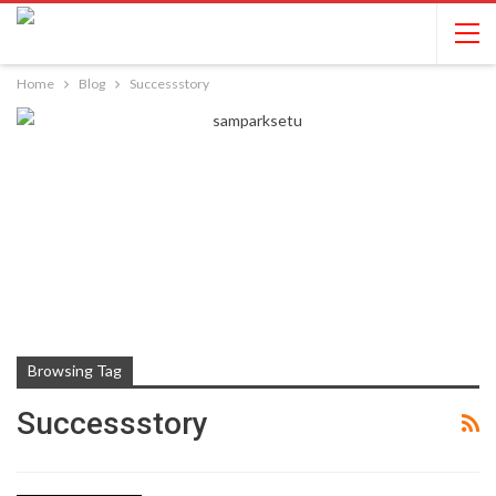
Home
Blog
Successstory
Browsing Tag
Successstory