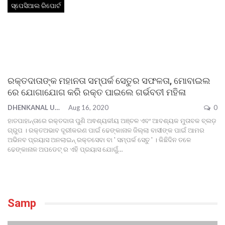
ସ୍ପେସିଆଲ ରିପୋର୍ଟ
ରକ୍ତଦାତାଙ୍କ ମହାନତା ସମ୍ପର୍କ ସେତୁର ସଫଳତା, ମୋବାଇଲ
ରେ ଯୋଗାଯୋଗ କରି ରକ୍ତ ପାଇଲେ ଗର୍ଭବତୀ ମହିଳା
DHENKANAL UPDATE
Aug 16, 2020
0
ହାତପାହାନ୍ତାରେ ରକ୍ତଦାତା ପୁଣି ଅଵଶ୍ୟକୀୟ ଅଞ୍ଚଳ ଏବଂ ଆବଶ୍ୟକ ମୁତାବକ ବ୍ଲଡ଼
ଗ୍ରୁପ । ରକ୍ତଅଭାବ ଦୂରୀକରଣ ପାଇଁ ଢେଙ୍କାନାଳ ଜିଲ୍ଲା ବାସୀଙ୍କ ପାଇଁ ଆମର
ଅଭିନବ ପ୍ରୟାସ ଅନଲାଇନ୍ ରକ୍ତସେବା ବା ' ସମ୍ପର୍କ ସେତୁ ' ।
କିଛିଦିନ ତଳେ
ଢେଙ୍କାନାଳ ଅପଡେଟ୍ ର ଏହି ପ୍ରୟାସ ଯୋଗୁଁ
…
Samp